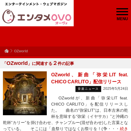
MENU
OZworld
OZworld
２
「
」に関連する
件の記事
OZworld、新曲「弥栄LIT feat.
CHICO CARLITO」配信リリース
2025年5月24日
音楽ニュース
OZworldが、新曲「弥栄LIT feat.
CHICO CARLITO」を配信リリースし
た。 曲名の“弥栄LIT”は、日本古来の乾
杯を意味する“弥栄（イヤサカ）”と沖縄の
乾杯“カリー”を掛け合わせ、チャンプルー(混ぜ合わせ)した言葉とな
っている。 そこには「血祭りではなくお祭りを！(争・・・
続き