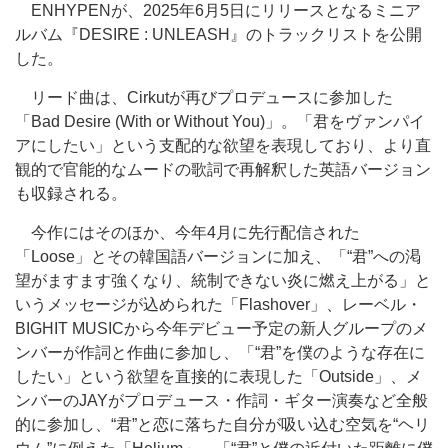
ENHYPENが、2025年6月5日にリリースとなるミニア
ルバム『DESIRE : UNLEASH』のトラックリストを公開
した。
リード曲は、Cirkutが再びプロデュースに参加した
「Bad Desire (With or Without You)」。「君をヴァンパイ
アにしたい」という支配的な欲望を表現しており、より直
観的で官能的なムードの歌詞で再解釈した英語バージョン
も収録される。
今作にはそのほか、今年4月に先行配信された
「Loose」とその韓国語バージョンに加え、「“君”への渇
望がますます強くなり、統制できない炎に燃え上がる」と
いうメッセージが込められた「Flashover」、レーベル・
BIGHIT MUSICから今年デビュー予定の新人グループのメ
ンバーが作詞と作曲に参加し、「“君”を僕のような存在に
したい」という欲望を直接的に表現した「Outside」、メ
ンバーのJAYがプロデュース・作詞・ギター演奏など全般
的に参加し、“君”と恋に落ちた自分が吸い込む空気を“ヘリ