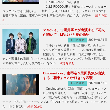
FRUITS ZIPPERが、新曲
「1,2,3,FOOOOUR」を配信リリースし、ミュー
ジックビデオを公開した。 新曲「1,2,3,FOOOOUR」は、GRe4N BOYZによ
る書き下ろし楽曲。電車の中でそれぞれの未来へ向かう人々の姿を …
続きを読
む
マルシィ、古園井寧々が出演する「花火
が瞬いて」MVはひと夏の物語
2026年8月6日
Ｊ－ＰＯＰ
マルシィが、新曲「花火が瞬いて」のミュー
ジックビデオを公開した。 2026年7月29日に
配信リリースされた新曲「花火が瞬いて」は、
テレビ西日本の番組『じもちゃんねる』のタイアップソング。地元・福岡の花
火大会で過ごしたひと夏の思い出を描い …
続きを読む
Omoinotake、南琴奈＆黒田昊夢が出演
する「花束」MVで“好き”を表現
2026年8月6日
Ｊ－ＰＯＰ
Omoinotakeが、新曲「花束」のミュージック
ビデオを公開した。 新曲「花束」は、TVアニ
メ『花ざかりの君たちへ』第2期のエンディング
テーマ。7月29日にニューシングル『FLASHBULB / 花束』としてリリースされ
た、日に日に大 …
続きを読む