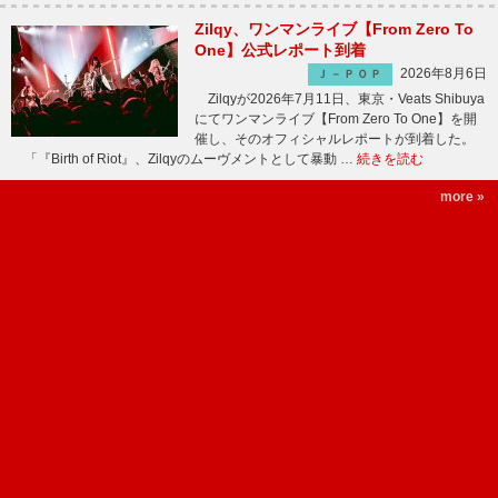
Zilqy、ワンマンライブ【From Zero To
One】公式レポート到着
2026年8月6日
Ｊ－ＰＯＰ
Zilqyが2026年7月11日、東京・Veats Shibuya
にてワンマンライブ【From Zero To One】を開
催し、そのオフィシャルレポートが到着した。
「『Birth of Riot』、Zilqyのムーヴメントとして暴動 …
続きを読む
more »