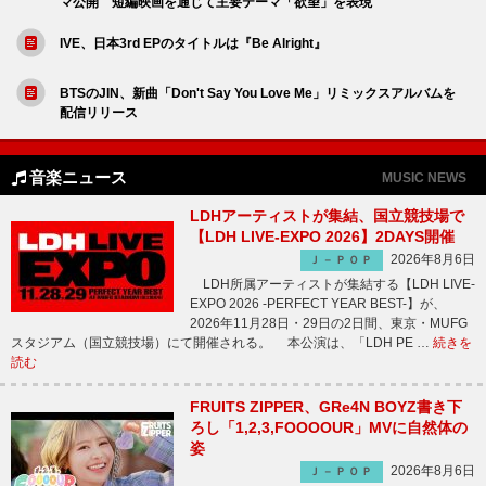
マ公開 短編映画を通じて主要テーマ「欲望」を表現
IVE、日本3rd EPのタイトルは『Be Alright』
BTSのJIN、新曲「Don't Say You Love Me」リミックスアルバムを
配信リリース
音楽ニュース
MUSIC NEWS
LDHアーティストが集結、国立競技場で
【LDH LIVE-EXPO 2026】2DAYS開催
2026年8月6日
Ｊ－ＰＯＰ
LDH所属アーティストが集結する【LDH LIVE-
EXPO 2026 -PERFECT YEAR BEST-】が、
2026年11月28日・29日の2日間、東京・MUFG
スタジアム（国立競技場）にて開催される。 本公演は、「LDH PE …
続きを
読む
FRUITS ZIPPER、GRe4N BOYZ書き下
ろし「1,2,3,FOOOOUR」MVに自然体の
姿
2026年8月6日
Ｊ－ＰＯＰ