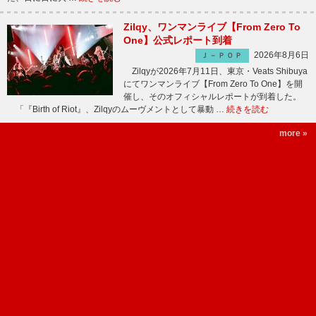
Zilqy、ワンマンライブ【From Zero To
One】公式レポート到着
2026年8月6日
Ｊ－ＰＯＰ
Zilqyが2026年7月11日、東京・Veats Shibuya
にてワンマンライブ【From Zero To One】を開
催し、そのオフィシャルレポートが到着した。
「『Birth of Riot』、Zilqyのムーヴメントとして暴動 …
続きを読む
more »