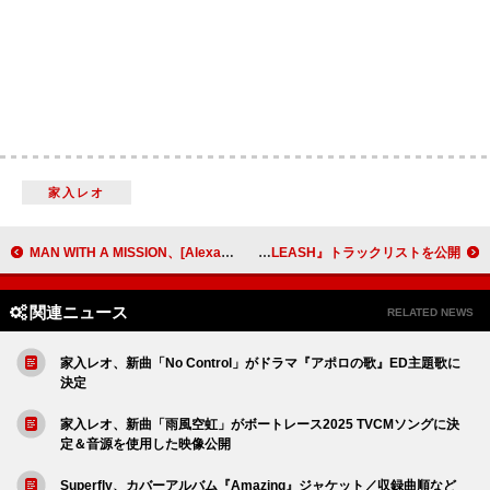
家入レオ
MAN WITH A MISSION、[Alexandros]／THE BACK HORN／MONGOL800と対バン
ENHYPEN、ミニアルバム『DESIRE : UNLEASH』トラックリストを公開
関連ニュース
RELATED NEWS
家入レオ、新曲「No Control」がドラマ『アポロの歌』ED主題歌に
決定
家入レオ、新曲「雨風空虹」がボートレース2025 TVCMソングに決
定＆音源を使用した映像公開
Superfly、カバーアルバム『Amazing』ジャケット／収録曲順など