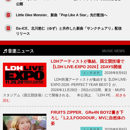
公開
Little Glee Monster、新曲「Pop Like A Star」先行配信へ
Da-iCE、北川悠仁（ゆず）と共作した新曲「サンクチュアリ」配信
リリース
音楽ニュース
MUSIC NEWS
LDHアーティストが集結、国立競技場で
【LDH LIVE-EXPO 2026】2DAYS開催
2026年8月6日
Ｊ－ＰＯＰ
LDH所属アーティストが集結する【LDH LIVE-
EXPO 2026 -PERFECT YEAR BEST-】が、
2026年11月28日・29日の2日間、東京・MUFG
スタジアム（国立競技場）にて開催される。 本公演は、「LDH PE …
続きを
読む
FRUITS ZIPPER、GRe4N BOYZ書き下
ろし「1,2,3,FOOOOUR」MVに自然体の
姿
2026年8月6日
Ｊ－ＰＯＰ