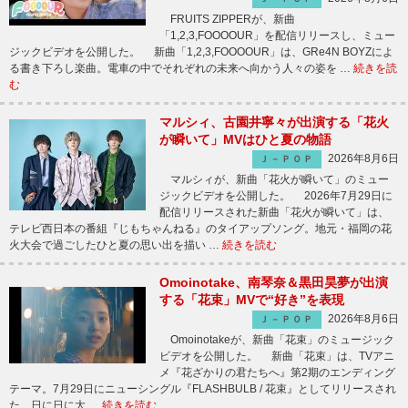
FRUITS ZIPPERが、新曲
「1,2,3,FOOOOUR」を配信リリースし、ミュー
ジックビデオを公開した。 新曲「1,2,3,FOOOOUR」は、GRe4N BOYZによ
る書き下ろし楽曲。電車の中でそれぞれの未来へ向かう人々の姿を …
続きを読
む
マルシィ、古園井寧々が出演する「花火
が瞬いて」MVはひと夏の物語
2026年8月6日
Ｊ－ＰＯＰ
マルシィが、新曲「花火が瞬いて」のミュー
ジックビデオを公開した。 2026年7月29日に
配信リリースされた新曲「花火が瞬いて」は、
テレビ西日本の番組『じもちゃんねる』のタイアップソング。地元・福岡の花
火大会で過ごしたひと夏の思い出を描い …
続きを読む
Omoinotake、南琴奈＆黒田昊夢が出演
する「花束」MVで“好き”を表現
2026年8月6日
Ｊ－ＰＯＰ
Omoinotakeが、新曲「花束」のミュージック
ビデオを公開した。 新曲「花束」は、TVアニ
メ『花ざかりの君たちへ』第2期のエンディング
テーマ。7月29日にニューシングル『FLASHBULB / 花束』としてリリースされ
た、日に日に大 …
続きを読む