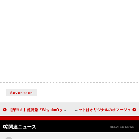
Seventeen
【深ヨミ】超特急『Why don't you 超特急？』の販売動向を過去作と比較調査
NEWS「チャンカパーナ」が英語化、配信ジャケットはオリジナルのオマージュ
関連ニュース
RELATED NEWS