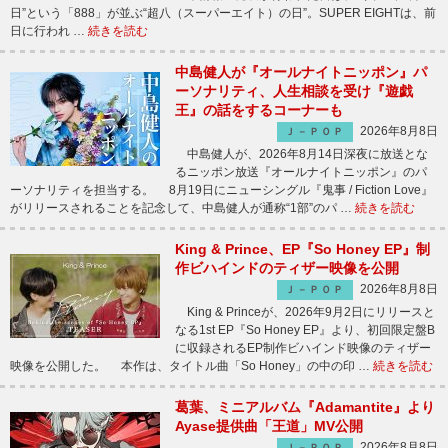
日”という「888」が並ぶ“超八（スーパーエイト）の日”。SUPER EIGHTは、前
日に行われ …
続きを読む
中島健人が『オールナイトニッポン』パ
ーソナリティ、人生相談を受け『遊戯
王』の話をするコーナーも
2026年8月8日
Ｊ－ＰＯＰ
中島健人が、2026年8月14日深夜に放送とな
るニッポン放送『オールナイトニッポン』のパ
ーソナリティを担当する。 8月19日にニューシングル『鬼事 / Fiction Love』
がリリースされることを記念して、中島健人が通称“1部”のパ …
続きを読む
King & Prince、EP『So Honey EP』制
作ビハインドのティザー映像を公開
2026年8月8日
Ｊ－ＰＯＰ
King & Princeが、2026年9月2日にリリースと
なる1st EP『So Honey EP』より、初回限定盤B
に収録されるEP制作ビハインド映像のティザー
映像を公開した。 本作は、タイトル曲「So Honey」の中の印 …
続きを読む
葛葉、ミニアルバム『Adamantite』より
Ayase提供曲「王道」MV公開
2026年8月8日
Ｊ－ＰＯＰ