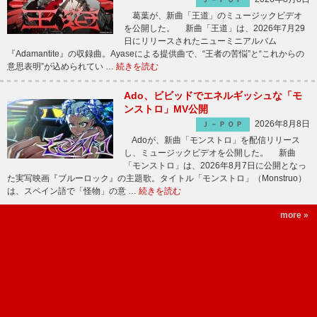
葛葉が、新曲「王道」のミュージックビデオ
を公開した。 新曲「王道」は、2026年7月29
日にリリースされたニューミニアルバム
『Adamantite』の収録曲。Ayaseによる提供曲で、“王者の苦悩”と“これからの
意思表明”が込められてい …
続きを読む
Ado、ビビッドでエネルギッシュな「モ
ンストロ」MV公開
2026年8月8日
Ｊ－ＰＯＰ
Adoが、新曲「モンストロ」を配信リリース
し、ミュージックビデオを公開した。 新曲
「モンストロ」は、2026年8月7日に公開となっ
た実写映画『ブルーロック』の主題歌。タイトル「モンストロ」（Monstruo）
は、スペイン語で「怪物」の意 …
続きを読む
more »