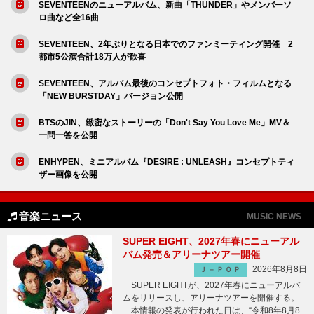
SEVENTEENのニューアルバム、新曲「THUNDER」やメンバーソ
ロ曲など全16曲
SEVENTEEN、2年ぶりとなる日本でのファンミーティング開催 2
都市5公演合計18万人が歓喜
SEVENTEEN、アルバム最後のコンセプトフォト・フィルムとなる
「NEW BURSTDAY」バージョン公開
BTSのJIN、緻密なストーリーの「Don't Say You Love Me」MV＆
一問一答を公開
ENHYPEN、ミニアルバム『DESIRE : UNLEASH』コンセプトティ
ザー画像を公開
音楽ニュース
MUSIC NEWS
SUPER EIGHT、2027年春にニューアル
バム発売＆アリーナツアー開催
2026年8月8日
Ｊ－ＰＯＰ
SUPER EIGHTが、2027年春にニューアルバ
ムをリリースし、アリーナツアーを開催する。
本情報の発表が行われた日は、“令和8年8月8