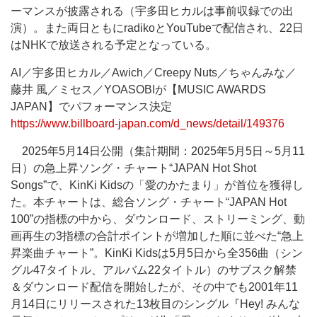
ーマンスが披露される（宇多田ヒカルは事前収録での出
演）。また両日ともにradikoとYouTubeで配信され、22日
はNHKで放送される予定となっている。
AI／宇多田ヒカル／Awich／Creepy Nuts／ちゃんみな／
藤井 風／ミセス／YOASOBIが【MUSIC AWARDS
JAPAN】でパフォーマンス決定
https://www.billboard-japan.com/d_news/detail/149376
2025年5月14日公開（集計期間：2025年5月5日～5月11
日）の急上昇ソング・チャート“JAPAN Hot Shot
Songs”で、KinKi Kidsの「愛のかたまり」が首位を獲得し
た。本チャートは、総合ソング・チャート“JAPAN Hot
100”の指標の中から、ダウンロード、ストリーミング、動
画再生の3指標の合計ポイントが増加した順に並べた“急上
昇楽曲チャート”。KinKi Kidsは5月5日から全356曲（シン
グル47タイトル、アルバム22タイトル）のサブスク解禁
＆ダウンロード配信を開始したが、その中でも2001年11
月14日にリリースされた13枚目のシングル『Hey! みんな