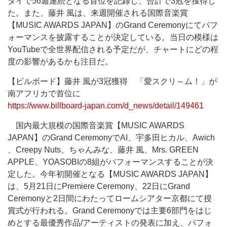
タイで56週連続となる首位を記録し、合計で3冠を獲得し
た。また、藤井 風は、来週開催される国際音楽賞
【MUSIC AWARDS JAPAN】のGrand Ceremonyにてパフ
ォーマンスを披露することが決定している。当日の模様は
YouTubeで全世界配信される予定だが、チャートにどの程
度の影響があるかも注目だ。
【ビルボード】藤井 風が3冠獲得 「愛スクリ～ム！」が
南アフリカで首位に
https://www.billboard-japan.com/d_news/detail/149461
国内最大規模の国際音楽賞【MUSIC AWARDS
JAPAN】のGrand CeremonyでAI、宇多田ヒカル、Awich
、Creepy Nuts、ちゃんみな、藤井 風、Mrs. GREEN
APPLE、YOASOBIの8組がパフォーマンスすることが決
定した。今年初開催となる【MUSIC AWARDS JAPAN】
は、5月21日にPremiere Ceremony、22日にGrand
Ceremonyと2日間にわたってロームシアター京都にて授
賞式が行われる。Grand Ceremonyでは主要6部門をはじ
めとする最優秀作品/アーティストの発表に加え、パフォ