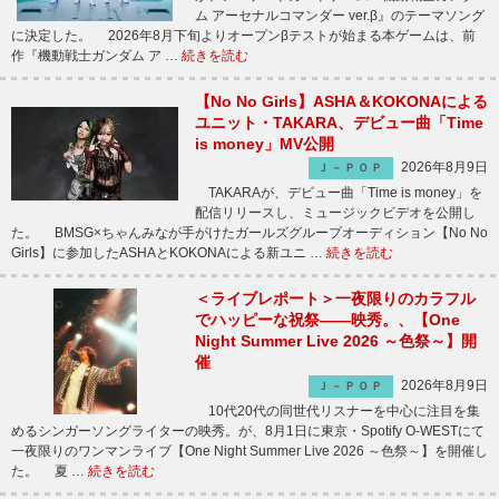
ム アーセナルコマンダー ver.β』のテーマソング
に決定した。 2026年8月下旬よりオープンβテストが始まる本ゲームは、前
作『機動戦士ガンダム ア …
続きを読む
【No No Girls】ASHA＆KOKONAによる
ユニット・TAKARA、デビュー曲「Time
is money」MV公開
2026年8月9日
Ｊ－ＰＯＰ
TAKARAが、デビュー曲「Time is money」を
配信リリースし、ミュージックビデオを公開し
た。 BMSG×ちゃんみなが手がけたガールズグループオーディション【No No
Girls】に参加したASHAとKOKONAによる新ユニ …
続きを読む
＜ライブレポート＞一夜限りのカラフル
でハッピーな祝祭――映秀。、【One
Night Summer Live 2026 ～色祭～】開
催
2026年8月9日
Ｊ－ＰＯＰ
10代20代の同世代リスナーを中心に注目を集
めるシンガーソングライターの映秀。が、8月1日に東京・Spotify O-WESTにて
一夜限りのワンマンライブ【One Night Summer Live 2026 ～色祭～】を開催し
た。 夏 …
続きを読む