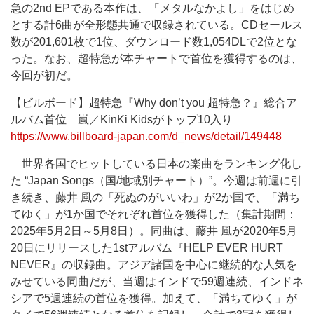
急の2nd EPである本作は、「メタルなかよし」をはじめ
とする計6曲が全形態共通で収録されている。CDセールス
数が201,601枚で1位、ダウンロード数1,054DLで2位とな
った。なお、超特急が本チャートで首位を獲得するのは、
今回が初だ。
【ビルボード】超特急『Why don’t you 超特急？』総合ア
ルバム首位 嵐／KinKi Kidsがトップ10入り
https://www.billboard-japan.com/d_news/detail/149448
世界各国でヒットしている日本の楽曲をランキング化し
た “Japan Songs（国/地域別チャート）”。今週は前週に引
き続き、藤井 風の「死ぬのがいいわ」が2か国で、「満ち
てゆく」が1か国でそれぞれ首位を獲得した（集計期間：
2025年5月2日～5月8日）。同曲は、藤井 風が2020年5月
20日にリリースした1stアルバム『HELP EVER HURT
NEVER』の収録曲。アジア諸国を中心に継続的な人気を
みせている同曲だが、当週はインドで59週連続、インドネ
シアで5週連続の首位を獲得。加えて、「満ちてゆく」が