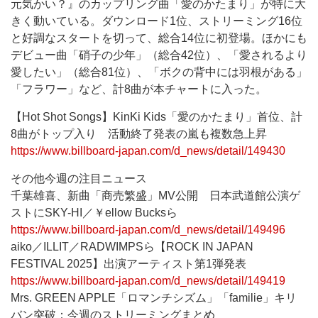
元気かい？』のカップリング曲「愛のかたまり」が特に大
きく動いている。ダウンロード1位、ストリーミング16位
と好調なスタートを切って、総合14位に初登場。ほかにも
デビュー曲「硝子の少年」（総合42位）、「愛されるより
愛したい」（総合81位）、「ボクの背中には羽根がある」
「フラワー」など、計8曲が本チャートに入った。
【Hot Shot Songs】KinKi Kids「愛のかたまり」首位、計
8曲がトップ入り 活動終了発表の嵐も複数急上昇
https://www.billboard-japan.com/d_news/detail/149430
その他今週の注目ニュース
千葉雄喜、新曲「商売繁盛」MV公開 日本武道館公演ゲ
ストにSKY-HI／￥ellow Bucksら
https://www.billboard-japan.com/d_news/detail/149496
aiko／ILLIT／RADWIMPSら【ROCK IN JAPAN
FESTIVAL 2025】出演アーティスト第1弾発表
https://www.billboard-japan.com/d_news/detail/149419
Mrs. GREEN APPLE「ロマンチシズム」「familie」キリ
バン突破：今週のストリーミングまとめ