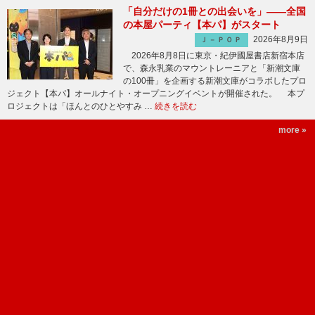
「自分だけの1冊との出会いを」――全国
の本屋パーティ【本パ】がスタート
2026年8月9日
Ｊ－ＰＯＰ
2026年8月8日に東京・紀伊國屋書店新宿本店
で、森永乳業のマウントレーニアと「新潮文庫
の100冊」を企画する新潮文庫がコラボしたプロ
ジェクト【本パ】オールナイト・オープニングイベントが開催された。 本プ
ロジェクトは「ほんとのひとやすみ …
続きを読む
more »