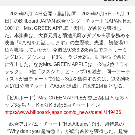
2025年5月14日公開（集計期間：2025年5月5日～5月11
日）のBillboard JAPAN 総合ソング・チャート“JAPAN Hot
100”で、Mrs. GREEN APPLE「天国」が首位を獲得し
た。本楽曲は、大森元貴と菊池風磨がダブル主演を務める
映画『#真相をお話しします』の主題歌。先週、初登場11
位を獲得していたが、今週は9,383,288再生でストリーミ
ング1位、ダウンロード3位、ラジオ2位、動画4位で首位
に浮上した。なおMrs. GREEN APPLEは、今週2位「ライ
ラック」、3位「クスシキ」とトップ3を独占。同一アーテ
ィストが当チャートで1位～3位を獲得するのは、2022年8
月17日公開チャートでAdoが達成して以来2組目となる。
【ビルボード】Mrs. GREEN APPLEが史上2組目となるト
ップ3を独占、KinKi Kidsは5曲チャートイン
https://www.billboard-japan.com/d_news/detail/149436
総合アルバム・チャート“Hot Albums”では、超特急の
『Why don’t you 超特急？』が総合首位を獲得した。超特