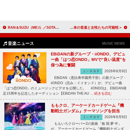
RAN＆SUZU（ME:I）／SOTA（BE:FIRST）／ダンサー・KELO、全国放送『ゾンターク』出演
＜わたしたちと音楽 Vol. 58＞ローレン・ローズ・コーカーが語る、日本の音楽と女性たちの可能性
音楽ニュース
MUSIC NEWS
EBiDANの新グループ・iiONDO、デビュ
ー曲「はつ恋ONDO」MVで“良い温度”を
保つ為に奮闘
2026年8月9日
Ｊ－ＰＯＰ
EBiDAN（恵比寿学園男子部）の新グループ・
iiONDO（読み：イイオンド）が、デビュー曲
「はつ恋ONDO」のミュージックビデオを公開した。 iiONDOは、EBiDAN発
足15周年を記念したオーディション【EBiDAN THE AU …
続きを読む
ももクロ、アーケードカードゲーム『機
動戦士ガンダム』テーマソングを担当
2026年8月9日
Ｊ－ＰＯＰ
ももいろクローバーZの新曲「無 我 夢 中」
が、アーケードカードゲーム『機動戦士ガンダ