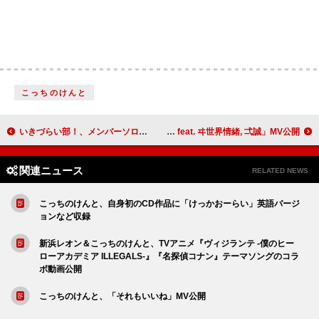
こっちのけんと
いきづらい部！、メンバーソロシングル10枚連続リリース決定
MAISONdes、新曲「連れ出してトロイメライ feat. ヰ世界情緒, 弌誠」MV公開
関連ニュース
RELATED NEWS
こっちのけんと、自身初のCD作品に「けっかおーらい」英語バージ
ョンなど収録
新浜レオン＆こっちのけんと、TVアニメ『ヴィジランテ -僕のヒー
ローアカデミア ILLEGALS-』『名探偵コナン』テーマソングのコラ
ボ動画公開
こっちのけんと、「それもいいね」MV公開