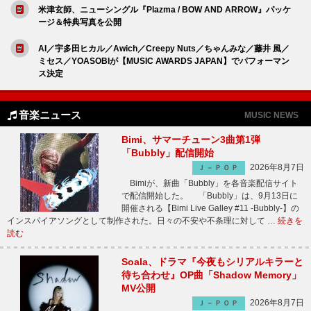
米津玄師、ニューシングル『Plazma / BOW AND ARROW』パッケ
ージ＆特典写真を公開
AI／宇多田ヒカル／Awich／Creepy Nuts／ちゃんみな／藤井 風／
ミセス／YOASOBIが【MUSIC AWARDS JAPAN】でパフォーマン
ス決定
音楽ニュース
MUSIC NEWS
Bimi、サマーチューン3曲第1弾
「Bubbly」配信開始
2026年8月7日
Ｊ－ＰＯＰ
Bimiが、新曲「Bubbly」を各音楽配信サイト
で配信開始した。 「Bubbly」は、9月13日に
開催される【Bimi Live Galley #11 -Bubbly-】の
インスパイアソングとして制作された。日々の不安や不条理に対して …
続きを
読む
Soala、ドラマ『今夜もシリアルキラーと
待ち合わせ』OP曲「Shadow Memory」
MV公開
2026年8月7日
Ｊ－ＰＯＰ