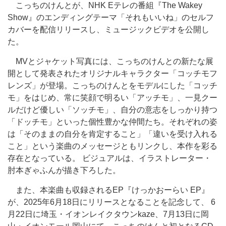
こっちのけんとが、NHK Eテレの番組『The Wakey
Show』のエンディングテーマ「それもいいね」のセルフ
カバーを配信リリースし、ミュージックビデオを公開し
た。
MVとジャケット写真には、こっちのけんとの新たな展
開として発表されたオリジナルキャラクター「コッチモフ
レンズ」が登場。こっちのけんとをモデルにした「コッチ
モ」をはじめ、常に笑顔で明るい「アッチモ」、一見クー
ルだけど優しい「ソッチモ」、自分の意志をしっかり持つ
「ドッチモ」といった個性豊かな仲間たち。それぞれの姿
は「そのままの自分を肯定すること」「違いを受け入れる
こと」という楽曲のメッセージともリンクし、本作を彩る
存在となっている。 ビジュアルは、イラストレーター・
肘本ぎゃふんが描き下ろした。
また、本楽曲も収録されるEP『けっかおーらい EP』
が、2025年6月18日にリリースとなることを記念して、 6
月22日に埼玉・イオンレイクタウンkaze、7月13日に岡