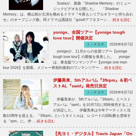
Soalaが、新曲「Shadow Memory」のミュー
ジックビデオを公開した。 「Shadow
Memory」は、横山裕が主演を務めるドラマ『今夜もシリアルキラーと待ち合わ
せ』のオープニング曲。同ドラマは講談社『good!アフタヌーン …
続きを読む
yonige、全国ツアー【yonige tough
love tour】開催決定
2026年8月7日
Ｊ－ＰＯＰ
yonigeが、11月からの全国ツアー【yonige
tough love tour】の開催を発表した。 yonige
は、東名阪ワンマンツアー【yonige one man
tour 2026】を開幕。メジャー再契約後初のワンマンツアー …
続きを読む
伊藤美来、5thアルバム『39rpm』＆初ベ
ストAL『swirl』発売日決定
2026年8月7日
Ｊ－ＰＯＰ
伊藤美来が、5thアルバム『39rpm』とベスト
アルバム『swirl』を10月7日に同時発売すること
が決定した。 伊藤美来は今年アーティスト活
動10周年を迎える。『39rpm』というタイトルは、レコードの回転数を意味す
る「rpm」に、伊 …
続きを読む
【先ヨミ・デジタル】Travis Japan「On