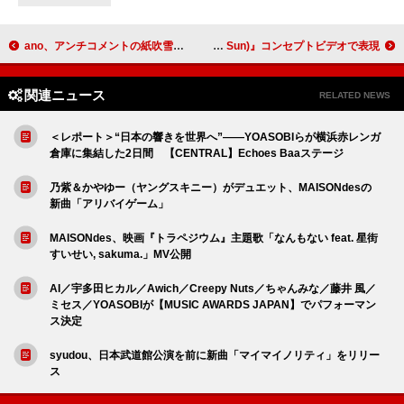
ano、アンチコメントの紙吹雪の中で披露した「普変」ライブ映像を公開
aoen、太陽の光＆影を『青い太陽 (The Blue Sun)』コンセプトビデオで表現
関連ニュース
RELATED NEWS
＜レポート＞“日本の響きを世界へ”――YOASOBIらが横浜赤レンガ
倉庫に集結した2日間 【CENTRAL】Echoes Baaステージ
乃紫＆かやゆー（ヤングスキニー）がデュエット、MAISONdesの
新曲「アリバイゲーム」
MAISONdes、映画『トラペジウム』主題歌「なんもない feat. 星街
すいせい, sakuma.」MV公開
AI／宇多田ヒカル／Awich／Creepy Nuts／ちゃんみな／藤井 風／
ミセス／YOASOBIが【MUSIC AWARDS JAPAN】でパフォーマン
ス決定
syudou、日本武道館公演を前に新曲「マイマイノリティ」をリリー
ス