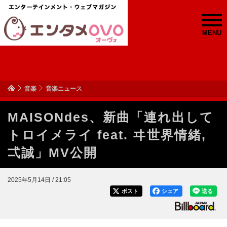
MENU
音楽
音楽ニュース
MAISONdes、新曲「連れ出して
トロイメライ feat. ヰ世界情緒,
弌誠」MV公開
2025年5月14日 / 21:05
ポスト
シェア
送る