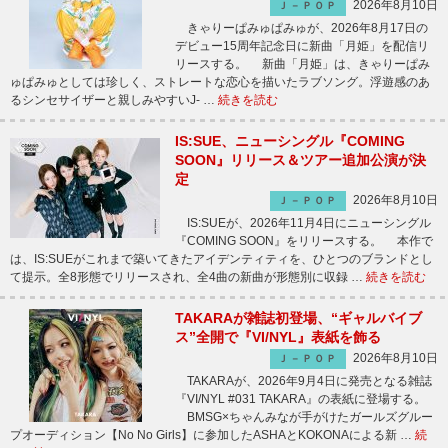
2026年8月10日
Ｊ－ＰＯＰ
きゃりーぱみゅぱみゅが、2026年8月17日の
デビュー15周年記念日に新曲「月姫」を配信リ
リースする。 新曲「月姫」は、きゃりーぱみ
ゅぱみゅとしては珍しく、ストレートな恋心を描いたラブソング。浮遊感のあ
るシンセサイザーと親しみやすいJ- …
続きを読む
IS:SUE、ニューシングル『COMING
SOON』リリース＆ツアー追加公演が決
定
2026年8月10日
Ｊ－ＰＯＰ
IS:SUEが、2026年11月4日にニューシングル
『COMING SOON』をリリースする。 本作で
は、IS:SUEがこれまで築いてきたアイデンティティを、ひとつのブランドとし
て提示。全8形態でリリースされ、全4曲の新曲が形態別に収録 …
続きを読む
TAKARAが雑誌初登場、“ギャルバイブ
ス”全開で『VI/NYL』表紙を飾る
2026年8月10日
Ｊ－ＰＯＰ
TAKARAが、2026年9月4日に発売となる雑誌
『VI/NYL #031 TAKARA』の表紙に登場する。
BMSG×ちゃんみなが手がけたガールズグルー
プオーディション【No No Girls】に参加したASHAとKOKONAによる新 …
続