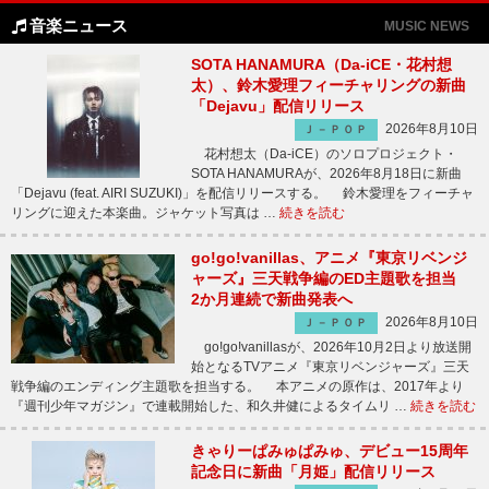
音楽ニュース
MUSIC NEWS
SOTA HANAMURA（Da-iCE・花村想
太）、鈴木愛理フィーチャリングの新曲
「Dejavu」配信リリース
2026年8月10日
Ｊ－ＰＯＰ
花村想太（Da-iCE）のソロプロジェクト・
SOTA HANAMURAが、2026年8月18日に新曲
「Dejavu (feat. AIRI SUZUKI)」を配信リリースする。 鈴木愛理をフィーチャ
リングに迎えた本楽曲。ジャケット写真は …
続きを読む
go!go!vanillas、アニメ『東京リベンジ
ャーズ』三天戦争編のED主題歌を担当
2か月連続で新曲発表へ
2026年8月10日
Ｊ－ＰＯＰ
go!go!vanillasが、2026年10月2日より放送開
始となるTVアニメ『東京リベンジャーズ』三天
戦争編のエンディング主題歌を担当する。 本アニメの原作は、2017年より
『週刊少年マガジン』で連載開始した、和久井健によるタイムリ …
続きを読む
きゃりーぱみゅぱみゅ、デビュー15周年
記念日に新曲「月姫」配信リリース