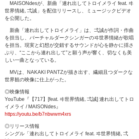
MAISONdesが、新曲「連れ出してトロイメライ feat. ヰ
世界情緒, 弌誠」を配信リリースし、ミュージックビデオ
を公開した。
新曲「連れ出してトロイメライ」は、弌誠が作詞・作曲
を担当し、バーチャルダークシンガーのヰ世界情緒が歌唱
を担当。現実と幻想が交錯するサウンドが心を静かに揺さ
ぶり、“ここから連れ出して”と願う声が響く、切なくも美
しい一曲となっている。
MVは、NAKAKI PANTZが描き出す、繊細且つダークな
世界観の映像に仕上がった。
◎映像情報
YouTube『【717】[feat. ヰ世界情緒, 弌誠] 連れ出してトロ
イメライ / MAISONdes』
https://youtu.be/b7nbwwm4xrs
◎リリース情報
シングル「連れ出してトロイメライ feat. ヰ世界情緒, 弌