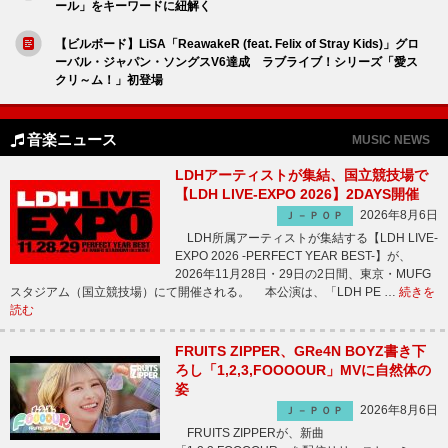
ール」をキーワードに紐解く
【ビルボード】LiSA「ReawakeR (feat. Felix of Stray Kids)」グロ
ーバル・ジャパン・ソングスV6達成 ラブライブ！シリーズ「愛ス
クリ～ム！」初登場
音楽ニュース
MUSIC NEWS
LDHアーティストが集結、国立競技場で
【LDH LIVE-EXPO 2026】2DAYS開催
2026年8月6日
Ｊ－ＰＯＰ
LDH所属アーティストが集結する【LDH LIVE-
EXPO 2026 -PERFECT YEAR BEST-】が、
2026年11月28日・29日の2日間、東京・MUFG
スタジアム（国立競技場）にて開催される。 本公演は、「LDH PE …
続きを
読む
FRUITS ZIPPER、GRe4N BOYZ書き下
ろし「1,2,3,FOOOOUR」MVに自然体の
姿
2026年8月6日
Ｊ－ＰＯＰ
FRUITS ZIPPERが、新曲