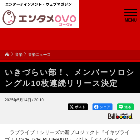
MENU
音楽
音楽ニュース
いきづらい部！、メンバーソロシ
ングル10枚連続リリース決定
2025年5月14日 / 20:10
ポスト
シェア
送る
ラブライブ！シリーズの新プロジェクト『イキヅライ
ブ！ LOVELIVE! BLUEBIRD』（以下『イキヅライ