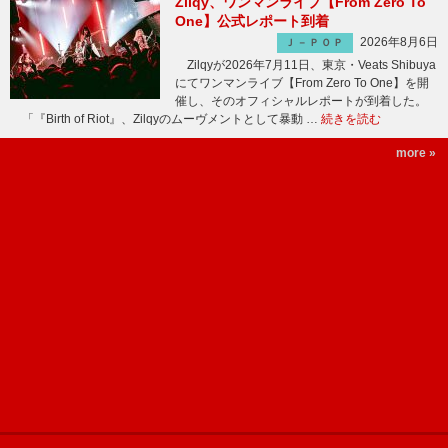
Zilqy、ワンマンライブ【From Zero To
One】公式レポート到着
2026年8月6日
Ｊ－ＰＯＰ
Zilqyが2026年7月11日、東京・Veats Shibuya
にてワンマンライブ【From Zero To One】を開
催し、そのオフィシャルレポートが到着した。
「『Birth of Riot』、Zilqyのムーヴメントとして暴動 …
続きを読む
more »