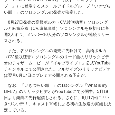
ブ！』）に登場するスクールアイドルグループ「いきづら
い部！」のソロシングルの発売が決定した。
8月27日発売の高橋ポルカ（CV.綾咲穂音）ソロシング
ルと麻布麻衣（CV.遠藤璃菜）ソロシングルを皮切りに各
週2人ずつ、メンバー10人分のソロシングルが連続リリー
スされる。
また、各ソロシングルの発売に先駆けて、高橋ポルカ
（CV.綾咲穂音）ソロシングルのリード曲のリリックビデ
オのティザームービーが『イキヅライブ！』公式YouTube
チャンネルにて公開された。フルサイズのリリックビデオ
は翌月6月17日にプレミア公開される予定だ。
なお、「いきづらい部！」の1stシングル「What is my
LIFE?」のリリックビデオがYouTubeにて公開中。5月19
日より楽曲の先行配信もされる。さらに、6月17日に「い
きづらい部！」キャスト10名による初の生放送の実施も決
定している。