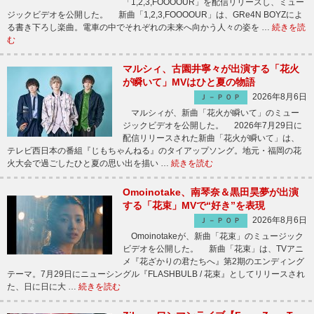
「1,2,3,FOOOOUR」を配信リリースし、ミュー
ジックビデオを公開した。 新曲「1,2,3,FOOOOUR」は、GRe4N BOYZによ
る書き下ろし楽曲。電車の中でそれぞれの未来へ向かう人々の姿を …
続きを読
む
マルシィ、古園井寧々が出演する「花火
が瞬いて」MVはひと夏の物語
2026年8月6日
Ｊ－ＰＯＰ
マルシィが、新曲「花火が瞬いて」のミュー
ジックビデオを公開した。 2026年7月29日に
配信リリースされた新曲「花火が瞬いて」は、
テレビ西日本の番組『じもちゃんねる』のタイアップソング。地元・福岡の花
火大会で過ごしたひと夏の思い出を描い …
続きを読む
Omoinotake、南琴奈＆黒田昊夢が出演
する「花束」MVで“好き”を表現
2026年8月6日
Ｊ－ＰＯＰ
Omoinotakeが、新曲「花束」のミュージック
ビデオを公開した。 新曲「花束」は、TVアニ
メ『花ざかりの君たちへ』第2期のエンディング
テーマ。7月29日にニューシングル『FLASHBULB / 花束』としてリリースされ
た、日に日に大 …
続きを読む