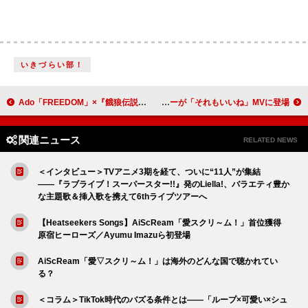
いきづらい部！
Ado「FREEDOM」×『餓狼伝説 City of the Wolves』コラボMVが公開
こっちのけんと、個性豊かなオリジナルキャラクターが「それもいいね」MVに登場
関連ニュース
RELATED NEWS
＜インタビュー＞TVアニメ3期を経て、ついに“11人”が集結
――『ラブライブ！スーパースター!!』発のLiella!、バラエティ豊か
な主題歌＆挿入歌を携えて6thライブツアーへ
【Heatseekers Songs】AiScReam「愛スクリ～ム！」首位獲得
原宿ヒーローズ／Ayumu Imazuら初登場
AiScReam「愛▽スクリ～ム！」は海外のどんな国で聴かれてい
る？
＜コラム＞TikTok時代のバズる条件とは――「ループ×可愛い×シュ