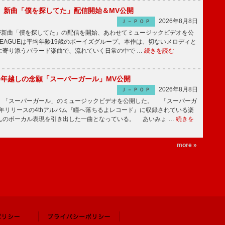
GUE、新曲「僕を探してた」配信開始＆MV公開
2026年8月8日
Ｊ－ＰＯＰ
UEが新曲「僕を探してた」の配信を開始、あわせてミュージックビデオを公
 LEAGUEは平均年齢19歳のボーイズグループ。本作は、切ないメロディと
に寄り添うバラード楽曲で、流れていく日常の中で …
続きを読む
6年越しの念願「スーパーガール」MV公開
2026年8月8日
Ｊ－ＰＯＰ
「スーパーガール」のミュージックビデオを公開した。 「スーパーガ
2年リリースの4thアルバム『瞳へ落ちるよレコード』に収録されている楽
んのボーカル表現を引き出した一曲となっている。 あいみょ …
続きを
more »