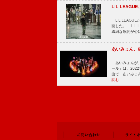
LIL LEA
LIL LEAG
開した。 LIL
繊細な歌詞が心
あいみょん、
あいみょんが、
ール」は、202
曲で、あいみょ
読む