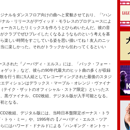
ジナルをダンスフロア向けの曲へと変貌させており、「“ハン
ジナル・リリースがデヴィッド・モラレスのプロデュースによ
フォーカスしたリミックスを作ろうとひらめいたんだ。彼の音
分がクラブでぜひプレイしたくなるようなものという考えを基
がら楽しい時間をすごしている姿を思い描いてね！友人のニッ
本当に楽しかった。それがトラックから伝わってくるといい
リースされた『ノーバディ・エルス』には、「バック・フォー・
ォゲット」など、彼らの90年代最大のヒット曲の多くが収録
の解散を行う前に5人組としてレコーディングされた最後のスタジ
念エディションはデラックス・マーブル・オレンジ・ヴァイナ
ル（テイク・ザットのオフィシャル・ストア限定）といったス
、黒ヴァイナル、CD2枚組、デジタル版が入手可能となる。
は初となる。
、CD2枚組、デジタル版には、当時日本盤限定ボーナス・トラ
・トゥ・ミー」や、1995年の【ノーバディ・エルス・ツア
さらにはハワード・ドナルドによる「ハンギング・オントゥ・