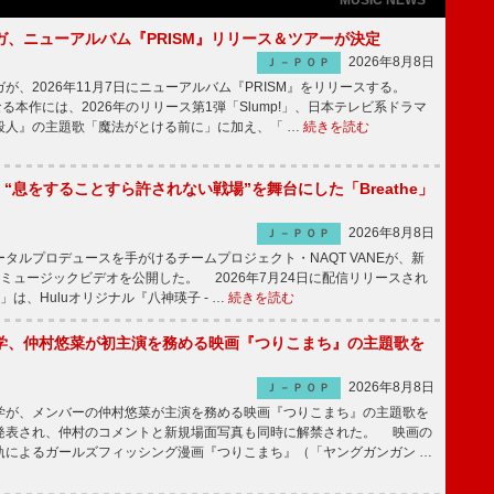
ガ、ニューアルバム『PRISM』リリース＆ツアーが決定
2026年8月8日
Ｊ－ＰＯＰ
、2026年11月7日にニューアルバム『PRISM』をリリースする。
なる本作には、2026年のリリース第1弾「Slump!」、日本テレビ系ドラマ
殺人』の主題歌「魔法がとける前に」に加え、「 …
続きを読む
NE、“息をすることすら許されない戦場”を舞台にした「Breathe」
2026年8月8日
Ｊ－ＰＯＰ
ルプロデュースを手がけるチームプロジェクト・NAQT VANEが、新
e」のミュージックビデオを公開した。 2026年7月24日に配信リリースされ
he」は、Huluオリジナル『八神瑛子 - …
続きを読む
学、仲村悠菜が初主演を務める映画『つりこまち』の主題歌を
2026年8月8日
Ｊ－ＰＯＰ
が、メンバーの仲村悠菜が主演を務める映画『つりこまち』の主題歌を
発表され、仲村のコメントと新規場面写真も同時に解禁された。 映画の
軌によるガールズフィッシング漫画『つりこまち』（「ヤングガンガン …