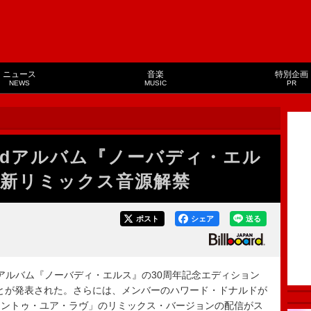
ニュース
音楽
特別企画
NEWS
MUSIC
PR
rdアルバム『ノーバディ・エル
最新リミックス音源解禁
ポスト
シェア
送る
アルバム『ノーバディ・エルス』の30周年記念エディション
ることが発表された。さらには、メンバーのハワード・ドナルドが
オントゥ・ユア・ラヴ」のリミックス・バージョンの配信がス