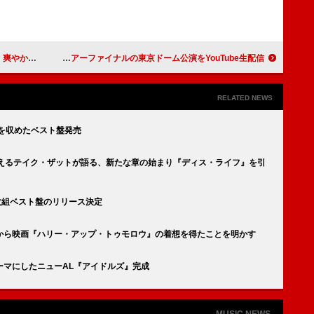
FL」MV公開
XG、ワールドツアーファイナルの東京ドーム公演をYouTube生配信
RELATED NEWS
を収めたベスト盤発売
控えるテイク・ザットが語る、新たな章の始まり『ディス・ライフ』を引
枚組ベスト盤のリリース決定
から映画『ハリー・アップ・トゥモロウ』の着想を得たことを明かす
ーマにしたニューAL『アイドルズ』完成
MUSIC NEWS