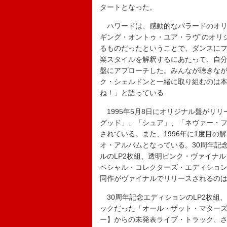
タートとなった。
ハワードは、感動的なバラードのオリ
ギング・オントゥ・ユア・ラヴ”のオリ
るものだったということで、ダンスに
楽スタイルを解釈するにあたって、自
盤にアプローチした。みんなが聴きな
ク・シェルドンと一緒に取り組むのは
ね！」と語っている
1995年5月8日にオリジナル盤がリ
グッド」、「シュア」、「ネヴァー・フ
されている。また、1996年に1度目
オ・アルバムとなっている。30周年記
ルのLP2枚組、透明ピンク・ヴァイナ
ペシャル・コレクターズ・エディション
同作がヴァイナルでリリースされるの
30周年記念エディションのLP2枚組
ックだった「オール・ザット・マターズ
ー】からの未発表ライブ・トラック、