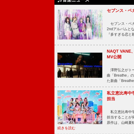
セブンス・ベ
セブンス・ベガが
2ndアルバムと
『多すぎる恋と
NAQT VA
MV公開
澤野弘之がトータ
曲「Breath
た新曲「Breat
私立恵比寿中
担当
私立恵比寿中学
担当することが
原作は、山崎夏
続きを読む