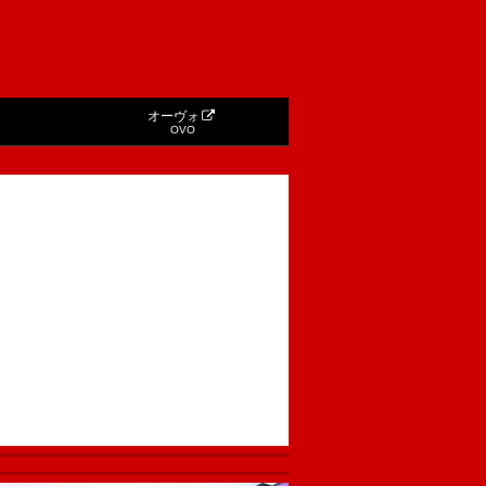
オーヴォ
OVO