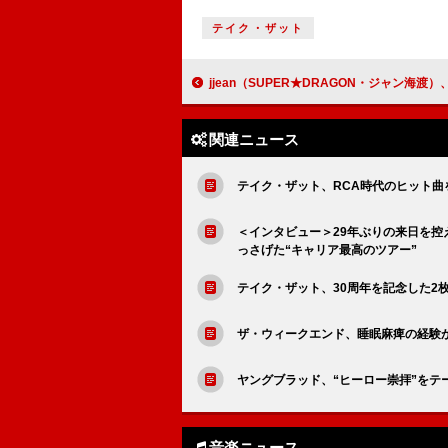
テイク・ザット
jjean（SUPER★DRAGON・ジャン海渡）、爽やかで切ない「T
関連ニュース
テイク・ザット、RCA時代のヒット曲
＜インタビュー＞29年ぶりの来日を
っさげた“キャリア最高のツアー”
テイク・ザット、30周年を記念した2
ザ・ウィークエンド、睡眠麻痺の経験
ヤングブラッド、“ヒーロー崇拝”をテ
音楽ニュース