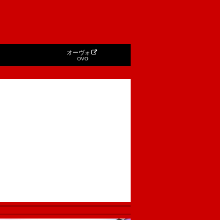
オーヴォ
OVO