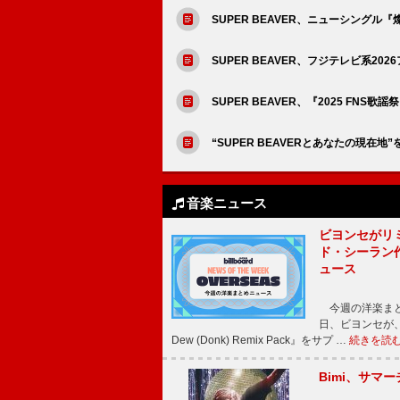
SUPER BEAVER、ニューシングル『
SUPER BEAVER、フジテレビ系2
SUPER BEAVER、『2025 FN
“SUPER BEAVERとあなたの現在
音楽ニュース
ビヨンセがリ
ド・シーラン
ュース
今週の洋楽まと
日、ビヨンセが、先
Dew (Donk) Remix Pack』をサプ …
続きを読
Bimi、サマ