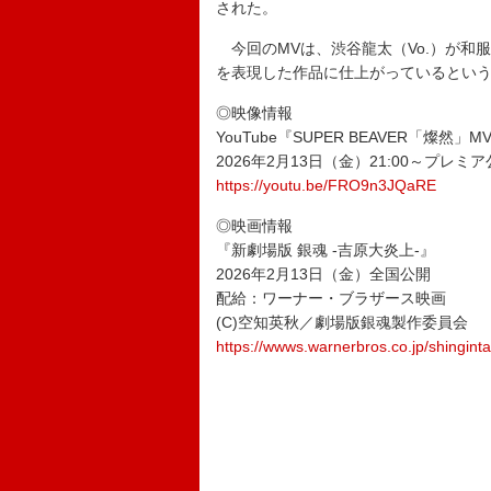
された。
今回のMVは、渋谷龍太（Vo.）が和
を表現した作品に仕上がっているとい
◎映像情報
YouTube『SUPER BEAVER「燦然」
2026年2月13日（金）21:00～プレミ
https://youtu.be/FRO9n3JQaRE
◎映画情報
『新劇場版 銀魂 -吉原大炎上-』
2026年2月13日（金）全国公開
配給：ワーナー・ブラザース映画
(C)空知英秋／劇場版銀魂製作委員会
https://wwws.warnerbros.co.jp/shingin