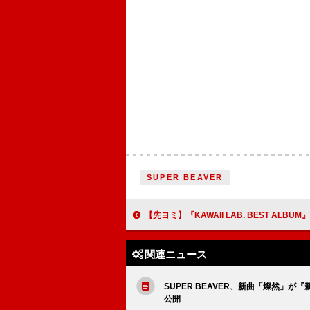
SUPER BEAVER
【先ヨミ】『KAWAII LAB. BEST ALBUM』が13.3万枚で首位走行中 BUDDiiSが追う
関連ニュース
SUPER BEAVER、新曲「燦然」が
公開