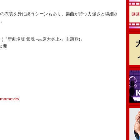
服の衣装を身に纏うシーンもあり、楽曲が持つ力強さと繊細さ
う。
MV (『新劇場版 銀魂 -吉原大炎上-』主題歌)』
ア公開
tamamovie/