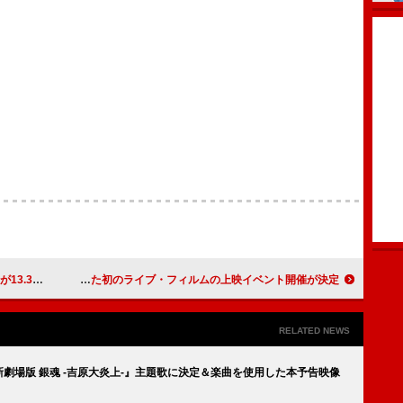
＜2/12訂正＞
ブリング・ミー・ザ・ホライズン、サンパウロ公演を収録した初のライブ・フィルムの上映イベント開催が決定
RELATED NEWS
『新劇場版 銀魂 -吉原大炎上-』主題歌に決定＆楽曲を使用した本予告映像