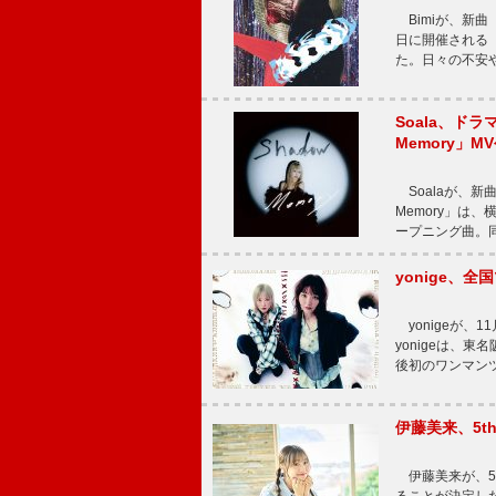
Bimiが、新曲「
日に開催される【Bi
た。日々の不安
Soala、ド
Memory」M
Soalaが、新曲
Memory」は
ープニング曲。同
yonige、全国
yonigeが、11
yonigeは、東名
後初のワンマン
伊藤美来、5t
伊藤美来が、5t