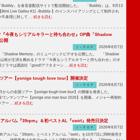
Bubbly」を各音楽配信サイトで配信開始した。 「Bubbly」は、9月13
mi Live Galley #11 -Bubbly-】のインスパイアソングとして制作され
や不条理に対して …
続きを読む
ラマ『今夜もシリアルキラーと待ち合わせ』OP曲「Shadow
V公開
2026年8月7日
Ｊ－ＰＯＰ
「Shadow Memory」のミュージックビデオを公開した。 「Shadow
、横山裕が主演を務めるドラマ『今夜もシリアルキラーと待ち合わせ』のオ
ドラマは講談社『good!アフタヌーン …
続きを読む
ツアー【yonige tough love tour】開催決定
2026年8月7日
Ｊ－ＰＯＰ
月からの全国ツアー【yonige tough love tour】の開催を発表した。
阪ワンマンツアー【yonige one man tour 2026】を開幕。メジャー再契約
ツアー …
続きを読む
hアルバム『39rpm』＆初ベストAL『swirl』発売日決定
2026年8月7日
Ｊ－ＰＯＰ
hアルバム『39rpm』とベストアルバム『swirl』を10月7日に同時発売す