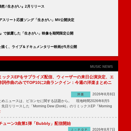
燦然 / 生きがい』2月リリース
026アスリート応援ソング「生きがい」MV公開決定
S歌謡祭』で披露した「生きがい」映像を期間限定公開
地”を描く、ライブ＆ドキュメンタリー映画が5月公開
MUSIC NEWS
ミックスEPをサプライズ配信、ウィーザーの来日公演決定、エ
作詞作曲のみでTOP10に2曲ランクイン：今週の洋楽まとめニ
2026年8月8日
洋楽
めニュースは、ビヨンセに関する話題から。 現地時間2026年8月5
日リリースした「Morning Dew (Donk)」のリミックスEP『Morning
む
ーチューン3曲第1弾「Bubbly」配信開始
2026年8月7日
Ｊ－ＰＯＰ