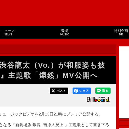
ニュース
音楽
特別企画
NEWS
MUSIC
PR
R、渋谷龍太（Vo.）が和服姿も披
魂』主題歌「燦然」MV公開へ
ポスト
シェア
送る
のミュージックビデオを2月13日21時にプレミア公開する。
なる『新劇場版 銀魂 -吉原大炎上-』主題歌として書き下ろ