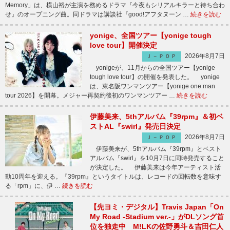
Memory」は、横山裕が主演を務めるドラマ『今夜もシリアルキラーと待ち合わ
せ』のオープニング曲。同ドラマは講談社『good!アフタヌーン …
続きを読む
yonige、全国ツアー【yonige tough
love tour】開催決定
2026年8月7日
Ｊ－ＰＯＰ
yonigeが、11月からの全国ツアー【yonige
tough love tour】の開催を発表した。 yonige
は、東名阪ワンマンツアー【yonige one man
tour 2026】を開幕。メジャー再契約後初のワンマンツアー …
続きを読む
伊藤美来、5thアルバム『39rpm』＆初ベ
ストAL『swirl』発売日決定
2026年8月7日
Ｊ－ＰＯＰ
伊藤美来が、5thアルバム『39rpm』とベスト
アルバム『swirl』を10月7日に同時発売すること
が決定した。 伊藤美来は今年アーティスト活
動10周年を迎える。『39rpm』というタイトルは、レコードの回転数を意味す
る「rpm」に、伊 …
続きを読む
【先ヨミ・デジタル】Travis Japan「On
My Road -Stadium ver.-」がDLソング首
位を独走中 M!LKの佐野勇斗＆吉田仁人