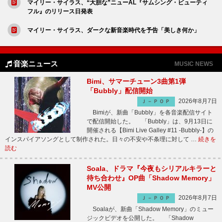
マイリー・サイラス、“大胆な”ニューAL『サムシング・ビューティ
フル』のリリース日発表
マイリー・サイラス、ダークな新音楽時代を予告「美しき何か」
音楽ニュース
MUSIC NEWS
Bimi、サマーチューン3曲第1弾
「Bubbly」配信開始
2026年8月7日
Ｊ－ＰＯＰ
Bimiが、新曲「Bubbly」を各音楽配信サイト
で配信開始した。 「Bubbly」は、9月13日に
開催される【Bimi Live Galley #11 -Bubbly-】の
インスパイアソングとして制作された。日々の不安や不条理に対して …
続きを
読む
Soala、ドラマ『今夜もシリアルキラーと
待ち合わせ』OP曲「Shadow Memory」
MV公開
2026年8月7日
Ｊ－ＰＯＰ
Soalaが、新曲「Shadow Memory」のミュー
ジックビデオを公開した。 「Shadow