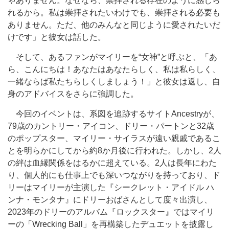
ゃありません。なぜなら、崇拝される存在のように感じら
れるから。私は崇拝されたいわけでも、崇拝される必要も
ありません。ただ、他のみんなと同じように愛されたいだ
けです」と彼女は話した。
そして、あるファンがマイリーを“女神”と呼ぶと、「あ
ら、こんにちは！あなたはあなたらしく、私は私らしく、
一緒ならば私たちらしくしましょう！」と彼女は返し、自
身のアドバイスをさらに強調した。
今回のイベントは、系図を追跡するサイトAncestryが、
79歳のカントリー・アイコン、ドリー・パートンと32歳
のポップスター、マイリー・サイラスが遠い親戚であるこ
とを明らかにしてから約8か月後に行われた。しかし、2人
の絆は血縁関係をはるかに超えている。2人は長年にわた
り、個人的にも仕事上でも深いつながりを持っており、ド
リーはマイリーが主演した『シークレット・アイドル ハ
ンナ・モンタナ』にドリーおばさんとして度々出演し、
2023年のドリーのアルバム『ロックスター』ではマイリ
ーの「Wrecking Ball」を再構築したデュエットを披露し