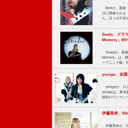
Bimiが、新曲「
日に開催される【Bi
た。日々の不安
Soala、ド
Memory」M
Soalaが、新曲
Memory」は
ープニング曲。同
yonige、全国
yonigeが、11
yonigeは、東名
後初のワンマン
伊藤美来、5t
伊藤美来が、5t