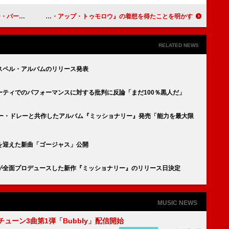
バイスとは？
ザ・ウィークエンド、睡眠麻痺の経験から映画『ハリー・アップ・トゥモロウ』の着想を得たことを明かす
RELATED NEWS
スペル・アルバムのリリース発表
ティでのパフォーマンスに対する批判に反論「まだ100％黒人だ」
ター・ドレーと共作したアルバム『ミッショナリー』発売「能力を最大限
を迎えた新曲「ゴージャス」公開
が全面プロデュースした新作『ミッショナリー』のリリース日決定
MUSIC NEWS
ーチューン3曲第1弾「Bubbly」配信開始