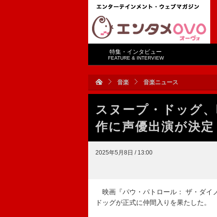
特集・インタビュー
FEATURE & INTERVIEW
音楽
音楽ニュース
スヌープ・ドッグ、
作に声優出演が決定
2025年5月8日 / 13:00
映画『パウ・パトロール： ザ・ダイ
ドッグが正式に仲間入りを果たした。