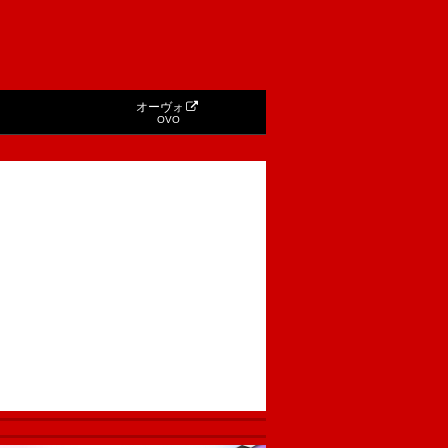
オーヴォ
OVO