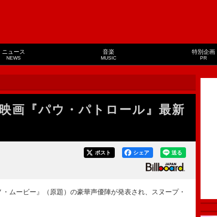
ニュース
音楽
特別企画
NEWS
MUSIC
PR
映画『パウ・パトロール』最新
ポスト
シェア
送る
ノ・ムービー』（原題）の豪華声優陣が発表され、スヌープ・