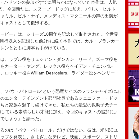
ー・ハドソンの参加がすでに明らかになっていた本作は、人気
る。今回新たに、スヌープ・ドッグに加え、パリス・ヒルト
ジャミル、ビル・ナイ、メレディス・マクニールの声の出演が
びキャストとして復帰する。
ービー』は、シリーズ10周年を記念して制作された。全世界
以上の興行収入を記録した前2作に続く本作では、カル・ブランカー
ーレンとともに脚本も手がけている。
は、ラブル役をリュシアン・ダンカン＝リード、ズーマ役を
役をカーター・ヤング、レックス役をヘイデン・チェンバレ
キー役をWilliam Desrosiers、ライダー役をヘンリー・
“パウ・パトロール”という恐竜サイズのフランチャイズにふ
ーのエンターテインメント部門社長であるジェニファー・ドッ
たちと家族を魅了し続けてきた、私たちの最愛の救助子犬チー
加している素晴らしい才能に加え、今回のキャストの追加によ
るでしょう」と語った。
るのは『パウ・パトロール』だけではない。彼は、米NBCユ
シップを発表し、さまざまなテレビ、映画、スポーツ、ストリ