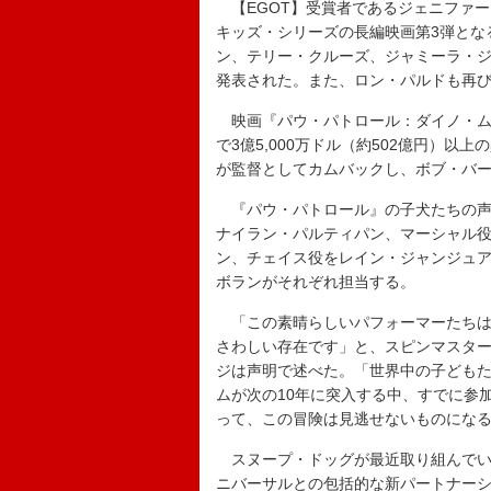
【EGOT】受賞者であるジェニファ
キッズ・シリーズの長編映画第3弾とな
ン、テリー・クルーズ、ジャミーラ・
発表された。また、ロン・パルドも再
映画『パウ・パトロール：ダイノ・ム
で3億5,000万ドル（約502億円）
が監督としてカムバックし、ボブ・バ
『パウ・パトロール』の子犬たちの声
ナイラン・パルティパン、マーシャル
ン、チェイス役をレイン・ジャンジュア、ロッ
ボランがそれぞれ担当する。
「この素晴らしいパフォーマーたちは、
さわしい存在です」と、スピンマスタ
ジは声明で述べた。「世界中の子ども
ムが次の10年に突入する中、すでに参
って、この冒険は見逃せないものにな
スヌープ・ドッグが最近取り組んでい
ニバーサルとの包括的な新パートナー