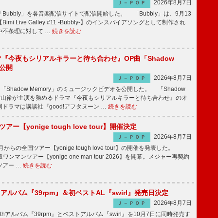
2026年8月7日
Ｊ－ＰＯＰ
Bubbly」を各音楽配信サイトで配信開始した。 「Bubbly」は、9月13
mi Live Galley #11 -Bubbly-】のインスパイアソングとして制作され
や不条理に対して …
続きを読む
ラマ『今夜もシリアルキラーと待ち合わせ』OP曲「Shadow
V公開
2026年8月7日
Ｊ－ＰＯＰ
「Shadow Memory」のミュージックビデオを公開した。 「Shadow
、横山裕が主演を務めるドラマ『今夜もシリアルキラーと待ち合わせ』のオ
ドラマは講談社『good!アフタヌーン …
続きを読む
ツアー【yonige tough love tour】開催決定
2026年8月7日
Ｊ－ＰＯＰ
月からの全国ツアー【yonige tough love tour】の開催を発表した。
阪ワンマンツアー【yonige one man tour 2026】を開幕。メジャー再契約
ツアー …
続きを読む
hアルバム『39rpm』＆初ベストAL『swirl』発売日決定
2026年8月7日
Ｊ－ＰＯＰ
hアルバム『39rpm』とベストアルバム『swirl』を10月7日に同時発売す