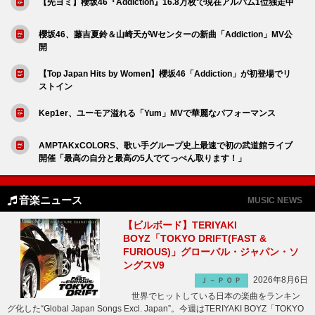
【先ヨミ】櫻坂46『Addiction』16.8万枚で現在アルバム1位独走中
櫻坂46、藤吉夏鈴＆山崎天がWセンターの新曲「Addiction」MV公
開
【Top Japan Hits by Women】櫻坂46「Addiction」が初登場でリ
ストイン
Kep1er、ユーモア溢れる「Yum」MVで華麗なパフォーマンス
AMPTAKxCOLORS、歌い手グループ史上最速で初の武道館ライブ
開催「最高の自分と最高の5人でてっぺん取ります！」
音楽ニュース
MUSIC NEWS
【ビルボード】TERIYAKI
BOYZ「TOKYO DRIFT(FAST &
FURIOUS)」グローバル・ジャパン・ソ
ングスV9
2026年8月6日
Ｊ－ＰＯＰ
世界でヒットしている日本の楽曲をランキン
グ化した“Global Japan Songs Excl. Japan”。今週はTERIYAKI BOYZ「TOKYO