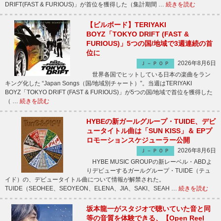
DRIFT(FAST & FURIOUS)」が首位を獲得した（集計期間 …
続きを読む
【ビルボード】TERIYAKI
BOYZ「TOKYO DRIFT (FAST &
FURIOUS)」5つの国/地域で3週連続の首
位に
2026年8月6日
Ｊ－ＰＯＰ
世界各国でヒットしている日本の楽曲をラン
キング化した “Japan Songs（国/地域別チャート）”。当週はTERIYAKI
BOYZ「TOKYO DRIFT (FAST & FURIOUS)」が5つの国/地域で首位を獲得した
（ …
続きを読む
HYBEの新ガールグループ・TUIDE、デビ
ュータイトル曲は「SUN KISS」＆ EPプ
ロモーションスケジューラー公開
2026年8月6日
Ｊ－ＰＯＰ
HYBE MUSIC GROUPの新レーベル・ABDよ
りデビューするガールグループ・TUIDE（テュ
イド）の、デビュータイトル曲について情報が解禁された。
TUIDE（SEOHEE、SEOYEON、ELENA、JIA、SAKI、SEAH …
続きを読む
坂本龍一がスタジオで聴いていた音と同
等の音質を体験できる、【Open Reel