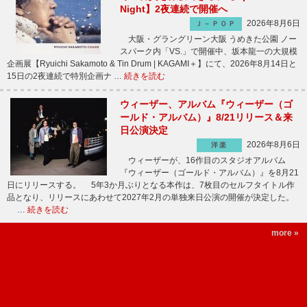
Night】2夜連続で開催へ
2026年8月6日
Ｊ－ＰＯＰ
大阪・グラングリーン大阪 うめきた公園 ノー
スパーク内「VS.」で開催中、坂本龍一の大規模
企画展【Ryuichi Sakamoto & Tin Drum | KAGAMI＋】にて、2026年8月14日と
15日の2夜連続で特別企画ナ …
続きを読む
ウィーザー、アルバム『ウィーザー（ゴ
ールド・アルバム）』8/21リリース＆来
日公演決定
2026年8月6日
洋楽
ウィーザーが、16作目のスタジオアルバム
『ウィーザー（ゴールド・アルバム）』を8月21
日にリリースする。 5年3か月ぶりとなる本作は、7枚目のセルフタイトル作
品となり、リリースにあわせて2027年2月の単独来日公演の開催が決定した。
…
続きを読む
more »