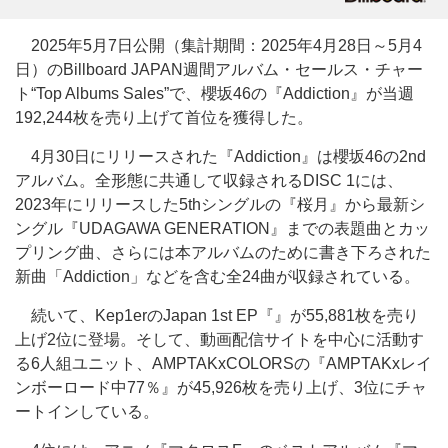
2025年5月7日公開（集計期間：2025年4月28日～5月4
日）のBillboard JAPAN週間アルバム・セールス・チャー
ト“Top Albums Sales”で、櫻坂46の『Addiction』が当週
192,244枚を売り上げて首位を獲得した。
4月30日にリリースされた『Addiction』は櫻坂46の2nd
アルバム。全形態に共通して収録されるDISC 1には、
2023年にリリースした5thシングルの『桜月』から最新シ
ングル『UDAGAWA GENERATION』までの表題曲とカッ
プリング曲、さらには本アルバムのために書き下ろされた
新曲「Addiction」などを含む全24曲が収録されている。
続いて、Kep1erのJapan 1st EP『』が55,881枚を売り
上げ2位に登場。そして、動画配信サイトを中心に活動す
る6人組ユニット、AMPTAKxCOLORSの『AMPTAKxレイ
ンボーロード中77％』が45,926枚を売り上げ、3位にチャ
ートインしている。