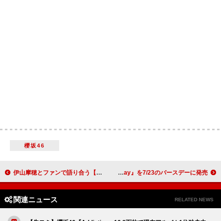
櫻坂46
伊山摩穂とファンで語り合う【伊山摩穂とアイドルを語る会】5/20開催決定！ 10年以上にわたるアイドルキャリアを総まとめ
内田彩、10周年記念アルバム『Re:birthday』を7/23のバースデーに発売
関連ニュース
RELATED NEWS