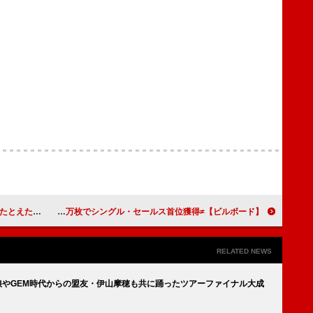
モン」MV公開
【ビルボード】≠ME『モブノデレラ/神様の言うとーり!』23.2万枚でシングル・セールス首位獲得
RELATED NEWS
娘やGEM時代からの盟友・伊山摩穂も共に踊ったツアーファイナル大成