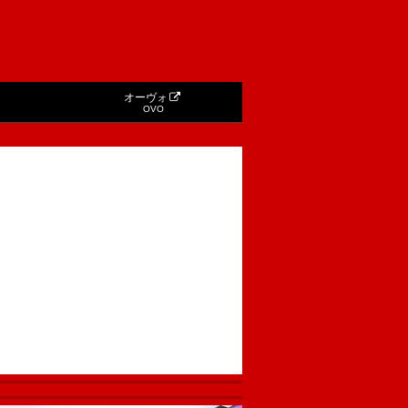
オーヴォ
OVO