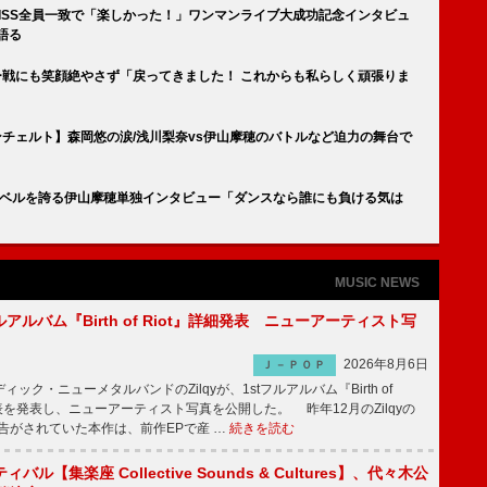
KISS全員一致で「楽しかった！」ワンマンライブ大成功記念インタビュ
語る
ェー戦にも笑顔絶やさず「戻ってきました！ これからも私らしく頑張りま
コンチェルト】森岡悠の涙/浅川梨奈vs伊山摩穂のバトルなど迫力の舞台で
レベルを誇る伊山摩穂単独インタビュー「ダンスなら誰にも負ける気は
MUSIC NEWS
tフルアルバム『Birth of Riot』詳細発表 ニューアーティスト写
2026年8月6日
Ｊ－ＰＯＰ
ク・ニューメタルバンドのZilqyが、1stフルアルバム『Birth of
発表を発表し、ニューアーティスト写真を公開した。 昨年12月のZilqyの
予告がされていた本作は、前作EPで産 …
続きを読む
ル【集楽座 Collective Sounds & Cultures】、代々木公