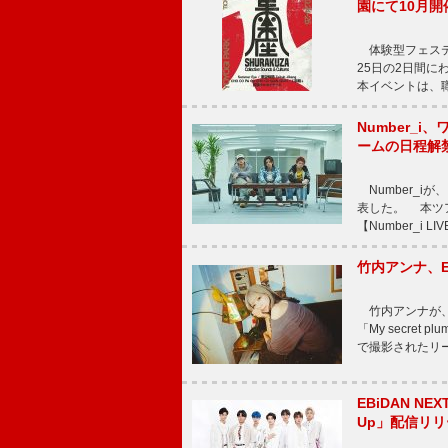
園にて10月開
体験型フェスティバル
25日の2日間
本イベントは、
Number_i、
ームの日程解
Number_iが、
表した。 本ツア
【Number_i LI
竹内アンナ、E
竹内アンナが、8
「My secre
で撮影されたリード曲
EBiDAN N
Up」配信リリ