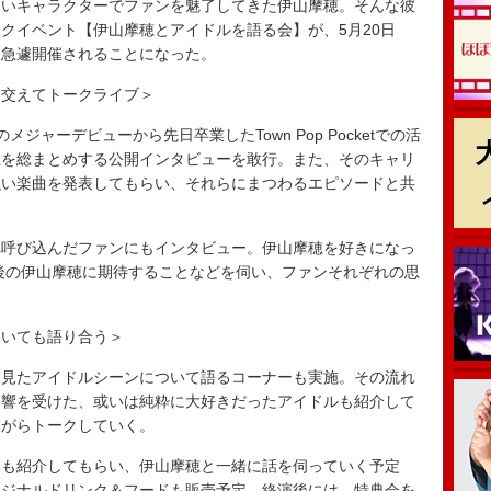
しいキャラクターでファンを魅了してきた伊山摩穂。そんな彼
クイベント【伊山摩穂とアイドルを語る会】が、5月20日
amaにて急遽開催されることになった。
も交えてトークライブ＞
ジャーデビューから先日卒業したTown Pop Pocketでの活
生を総まとめする公開インタビューを敢行。また、そのキャリ
強い楽曲を発表してもらい、それらにまつわるエピソードと共
呼び込んだファンにもインタビュー。伊山摩穂を好きになっ
後の伊山摩穂に期待することなどを伺い、ファンそれぞれの思
ついても語り合う＞
見たアイドルシーンについて語るコーナーも実施。その流れ
影響を受けた、或いは純粋に大好きだったアイドルも紹介して
ながらトークしていく。
も紹介してもらい、伊山摩穂と一緒に話を伺っていく予定
リジナルドリンク＆フードも販売予定。終演後には、特典会を