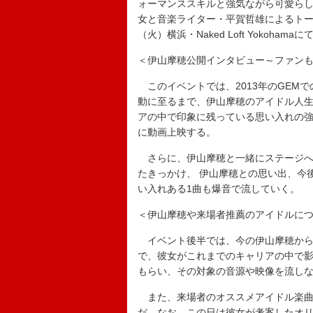
ォーマンススキルと強気ながら可愛ら
女と音楽ライター・平賀哲雄によるトー
（火）横浜・Naked Loft Yokoh
＜伊山摩穂公開インタビュー～ファン
このイベントでは、2013年のGEMでのメ
動に至るまで、伊山摩穂のアイドル人
アの中で印象に残っている思い入れの
に動画上映する。
さらに、伊山摩穂と一緒にステージへ
たきっかけ、 伊山摩穂との思い出、今
い入れある1曲も爆音で流していく。
＜伊山摩穂や来場者推薦のアイドルに
イベント後半では、今の伊山摩穂から
で、彼女がこれまでのキャリアの中で
もらい、その対象の音源や映像を流し
また、来場者のオススメアイドル楽曲
だ。なお、この日は彼女が考案したオ