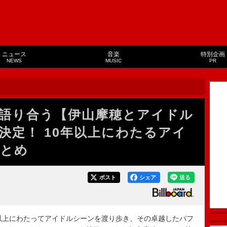
ニュース
音楽
特別企画
NEWS
MUSIC
PR
語り合う【伊山摩穂とアイドル
催決定！ 10年以上にわたるアイ
まとめ
ポスト
シェア
送る
で10年以上にわたってアイドルシーンを渡り歩き、その卓越したパフ