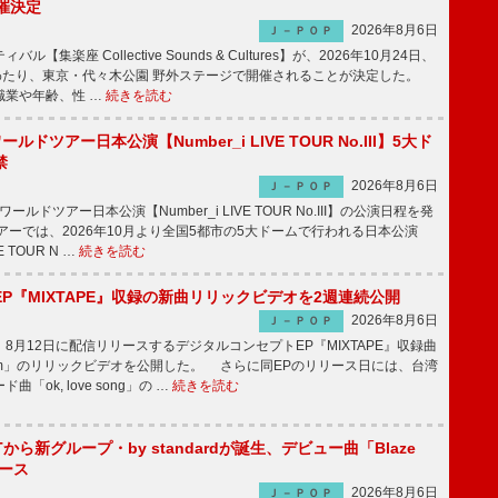
催決定
2026年8月6日
Ｊ－ＰＯＰ
【集楽座 Collective Sounds & Cultures】が、2026年10月24日、
にわたり、東京・代々木公園 野外ステージで開催されることが決定した。
職業や年齢、性 …
続きを読む
ワールドツアー日本公演【Number_i LIVE TOUR No.III】5大ド
禁
2026年8月6日
Ｊ－ＰＯＰ
ワールドツアー日本公演【Number_i LIVE TOUR No.III】の公演日程を発
ーでは、2026年10月より全国5都市の5大ドームで行われる日本公演
VE TOUR N …
続きを読む
P『MIXTAPE』収録の新曲リリックビデオを2週連続公開
2026年8月6日
Ｊ－ＰＯＰ
月12日に配信リリースするデジタルコンセプトEP『MIXTAPE』収録曲
t plum」のリリックビデオを公開した。 さらに同EPのリリース日には、台湾
「ok, love song」の …
続きを読む
EXTから新グループ・by standardが誕生、デビュー曲「Blaze
ース
2026年8月6日
Ｊ－ＰＯＰ