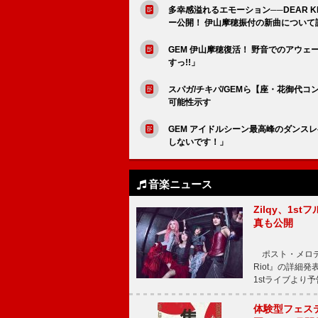
多幸感溢れるエモーション──DEAR 
ー公開！ 伊山摩穂振付の新曲について
GEM 伊山摩穂復活！ 野音でのアウ
すっ!!」
スパガ/チキパ/GEMら【座・花御代
可能性示す
GEM アイドルシーン最高峰のダンス
しないです！」
音楽ニュース
Zilqy、1s
真も公開
ポスト・メロディッ
Riot』の詳細
1stライブより
体験型フェスティバ