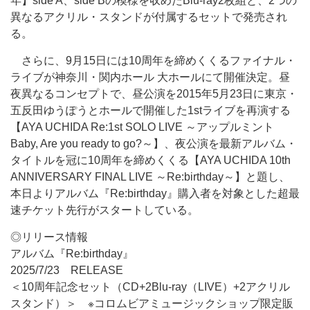
年】side A、side Bの模様を収めたBlu-ray2枚組と、2つの
異なるアクリル・スタンドが付属するセットで発売され
る。
さらに、9月15日には10周年を締めくくるファイナル・
ライブが神奈川・関内ホール 大ホールにて開催決定。昼
夜異なるコンセプトで、昼公演を2015年5月23日に東京・
五反田ゆうぽうとホールで開催した1stライブを再演する
【AYA UCHIDA Re:1st SOLO LIVE ～アップルミント
Baby, Are you ready to go?～】、夜公演を最新アルバム・
タイトルを冠に10周年を締めくくる【AYA UCHIDA 10th
ANNIVERSARY FINAL LIVE ～Re:birthday～】と題し、
本日よりアルバム『Re:birthday』購入者を対象とした超最
速チケット先行がスタートしている。
◎リリース情報
アルバム『Re:birthday』
2025/7/23 RELEASE
＜10周年記念セット（CD+2Blu-ray（LIVE）+2アクリル
スタンド）＞ ※コロムビアミュージックショップ限定販