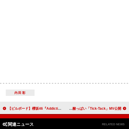
内田彩
【ビルボード】櫻坂46『Addiction』19.2万枚でアルバムセールス首位獲得 Kep1er／AMPTAKxCOLORSが続く
DXTEEN、甘酸っぱい「Tick-Tack」MV公開
関連ニュース
RELATED NEWS