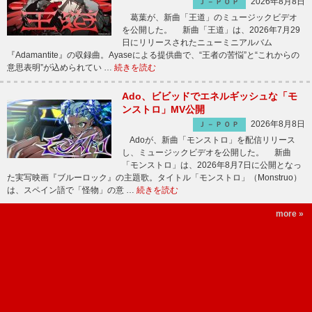
2026年8月8日
Ｊ－ＰＯＰ
葛葉が、新曲「王道」のミュージックビデオ
を公開した。 新曲「王道」は、2026年7月29
日にリリースされたニューミニアルバム
『Adamantite』の収録曲。Ayaseによる提供曲で、“王者の苦悩”と“これからの
意思表明”が込められてい …
続きを読む
Ado、ビビッドでエネルギッシュな「モ
ンストロ」MV公開
2026年8月8日
Ｊ－ＰＯＰ
Adoが、新曲「モンストロ」を配信リリース
し、ミュージックビデオを公開した。 新曲
「モンストロ」は、2026年8月7日に公開となっ
た実写映画『ブルーロック』の主題歌。タイトル「モンストロ」（Monstruo）
は、スペイン語で「怪物」の意 …
続きを読む
more »