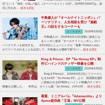
日”という「888」が並ぶ“超八（スーパーエイト）の日”。SUPER EIGHTは、前
日に行われ …
続きを読む
中島健人が『オールナイトニッポン』パ
ーソナリティ、人生相談を受け『遊戯
王』の話をするコーナーも
2026年8月8日
Ｊ－ＰＯＰ
中島健人が、2026年8月14日深夜に放送とな
るニッポン放送『オールナイトニッポン』のパ
ーソナリティを担当する。 8月19日にニューシングル『鬼事 / Fiction Love』
がリリースされることを記念して、中島健人が通称“1部”のパ …
続きを読む
King & Prince、EP『So Honey EP』制
作ビハインドのティザー映像を公開
2026年8月8日
Ｊ－ＰＯＰ
King & Princeが、2026年9月2日にリリースと
なる1st EP『So Honey EP』より、初回限定盤B
に収録されるEP制作ビハインド映像のティザー
映像を公開した。 本作は、タイトル曲「So Honey」の中の印 …
続きを読む
葛葉、ミニアルバム『Adamantite』より
Ayase提供曲「王道」MV公開