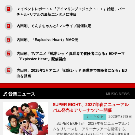
＜イベントレポート＞『アイマリンプロジェクト＋＋』始動、バー
チャル×リアルの最新エンタメに注目
内田彩、ぐんまちゃんと2マンライブ開催決定
内田彩、「Explosive Heart」MV公開
内田彩、TVアニメ『戦隊レッド 異世界で冒険者になる』EDテーマ
「Explosive Heart」配信開始
内田彩、2025年1月アニメ『戦隊レッド 異世界で冒険者になる』ED
曲を担当
音楽ニュース
MUSIC NEWS
SUPER EIGHT、2027年春にニューアル
バム発売＆アリーナツアー開催
2026年8月8日
Ｊ－ＰＯＰ
SUPER EIGHTが、2027年春にニューアルバ
ムをリリースし、アリーナツアーを開催する。
本情報の発表が行われた日は、“令和8年8月8