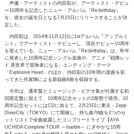
声優・アーティストの内田彩が、アーティスト・デビュ
ー10周年を記念したニュー・アルバム『Re:birthday』
を、彼女の誕生日となる7月23日にリリースすることが決
定した。
内田彩は、2014年11月12日に1stアルバム『アップルミ
ント』でアーティスト・デビューし、現在デビュー10周年
を迎えている。ニュー・アルバム『Re:birthday』は、昨年
に発表した10周年記念シングル楽曲や、アニメ『戦隊レッ
ド 異世界で冒険者になる』エンディング・テーマ
「Explosive Heart」のほか、内田彩の10年間の楽曲を彩
ってきた作家陣による新録曲6曲を収録する。
今作は、通常盤とミュージック・ビデオ集が付属する初
回限定盤に加えて、10周年記念セットの3形態で発売。10
周年記念セットにはCDに加えて、2月23日に東京・Zepp
DiverCity（TOKYO）にて開催し、持ち曲78曲を2つのセ
ットリストで全曲披露したコンプリートライブ【AYA
UCHIDA Complete TOUR ～marble～ にぎやかな10周