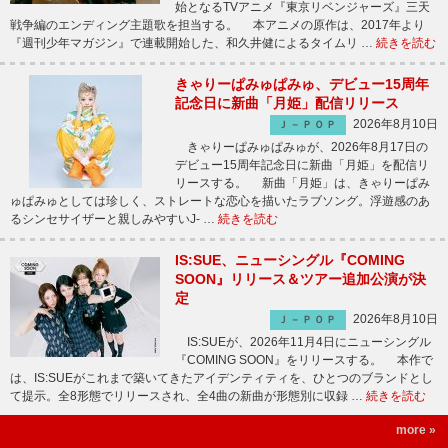
始となるTVアニメ『東京リベンジャーズ』三天
戦争編のエンディング主題歌を担当する。 本アニメの原作は、2017年より
『週刊少年マガジン』で連載開始した、和久井健によるタイムリ …
続きを読む
きゃりーぱみゅぱみゅ、デビュー15周年
記念日に新曲「月姫」配信リリース
2026年8月10日
Ｊ－ＰＯＰ
きゃりーぱみゅぱみゅが、2026年8月17日の
デビュー15周年記念日に新曲「月姫」を配信リ
リースする。 新曲「月姫」は、きゃりーぱみ
ゅぱみゅとしては珍しく、ストレートな恋心を描いたラブソング。浮遊感のあ
るシンセサイザーと親しみやすいJ- …
続きを読む
IS:SUE、ニューシングル『COMING
SOON』リリース＆ツアー追加公演が決
定
2026年8月10日
Ｊ－ＰＯＰ
IS:SUEが、2026年11月4日にニューシングル
『COMING SOON』をリリースする。 本作で
は、IS:SUEがこれまで築いてきたアイデンティティを、ひとつのブランドとし
て提示。全8形態でリリースされ、全4曲の新曲が形態別に収録 …
続きを読む
more »