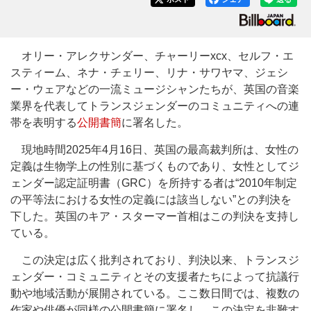
オリー・アレクサンダー、チャーリーxcx、セルフ・エ
スティーム、ネナ・チェリー、リナ・サワヤマ、ジェシ
ー・ウェアなどの一流ミュージシャンたちが、英国の音楽
業界を代表してトランスジェンダーのコミュニティへの連
帯を表明する
公開書簡
に署名した。
現地時間2025年4月16日、英国の最高裁判所は、女性の
定義は生物学上の性別に基づくものであり、女性としてジ
ェンダー認定証明書（GRC）を所持する者は“2010年制定
の平等法における女性の定義には該当しない”との判決を
下した。英国のキア・スターマー首相はこの判決を支持し
ている。
この決定は広く批判されており、判決以来、トランスジ
ェンダー・コミュニティとその支援者たちによって抗議行
動や地域活動が展開されている。ここ数日間では、複数の
作家や俳優が同様の公開書簡に署名し、この決定を非難す