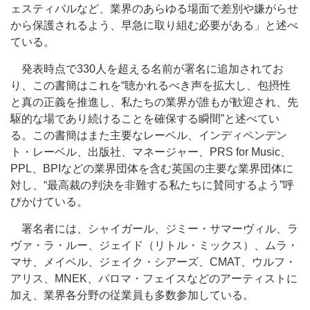
ェスティバルなど、業界のあらゆる場面で差別や嫌がらせ
から保護されるよう、早急に取り組む必要がある」と述べ
ている。
発表時点で330人を超える名前が署名に追加されてお
り、この書簡はこれを“聴かれるべき声を拡大し、包摂性
と真の正義を推進し、私たちの業界が誰もが歓迎され、先
駆的な場であり続けることを確保する瞬間”と述べてい
る。この書簡はまた主要なレーベル、インディペンデン
ト・レーベル、出版社、マネージャー、PRS for Music、
PPL、BPIなどの業界団体を含む英国の主要な業界団体に
対し、“最高裁の判決を非難する私たちに賛同するよう”呼
びかけている。
署名者には、シャイガール、ジミー・サマーヴィル、ラ
ヴァ・ラ・ルー、ジェイド（リトル・ミックス）、ムラ・
マサ、メイベル、ジェイク・シアーズ、CMAT、ウルフ・
アリス、MNEK、パロマ・フェイスなどのアーティストに
加え、業界各分野の従業員も多数参加している。