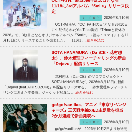
OCTPATH、結成5周年記念日となる
11/18に3rdアルバム『5mile』リリース決
定
2026年8月10日
Ｊ－ＰＯＰ
OCTPATHが、“OCTPATHの日”となる8月10日
に生配信されたYouTube番組『THmeと夏休み
2026』で、3枚目となるオリジナルアルバム『5mile』（読み：スマイル）を11
月18日にリリースすることを発表した。 11月1 …
続きを読む
SOTA HANAMURA（Da-iCE・花村想
太）、鈴木愛理フィーチャリングの新曲
「Dejavu」配信リリース
2026年8月10日
Ｊ－ＰＯＰ
花村想太（Da-iCE）のソロプロジェクト・
SOTA HANAMURAが、2026年8月18日に新曲
「Dejavu (feat. AIRI SUZUKI)」を配信リリースする。 鈴木愛理をフィーチャ
リングに迎えた本楽曲。ジャケット写真は …
続きを読む
go!go!vanillas、アニメ『東京リベンジ
ャーズ』三天戦争編のED主題歌を担当
2か月連続で新曲発表へ
2026年8月10日
Ｊ－ＰＯＰ
go!go!vanillasが、2026年10月2日より放送開