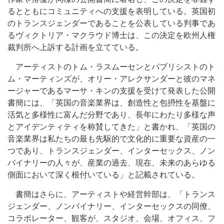
るとともにコミュニティへの支援を表明している。英国初
のトランスジェンダーであることを公表している判事であ
るヴィクトリア・マクラウド博士は、この決定を欧州人権
裁判所へ上訴する計画を立てている。
アーティストのトム・ラスムーセンとパブリシストのト
ム・マーティンズが、オリー・アレクサンダーと彼のマネ
ージャーであるマーサ・キンの支援を受けて発表した公開
書簡には、「英国の音楽業界は、創造性と包摂性を基盤に
活気と多様性に富んだ分野であり、長年にわたり多様な声
とアイデンティティを称賛してきた」と書かれ、「英国の
音楽業界は私たちの最も先駆的で文化的に重要な資産の一
つであり、トランスジェンダー、インターセックス、ノン
バイナリーの人々が、産業の過去、現在、未来のあらゆる
側面において深く根付いている」と記載されている。
書簡はさらに、アーティストや経営幹部は、「トランス
ジェンダー、ノンバイナリー、インターセックスの同僚、
コラボレーター、観客が、スタジオ、会場、オフィス、フ