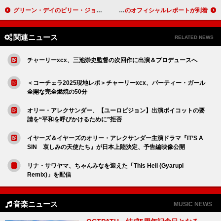
グリーン・デイのビリー・ジョー・アームストロング、『アメリカン・イディオット』の映画化に期待「いずれはそうなる」
緋村剣心の曲も披露した涼風真世、“声の至芸”で魅了したビルボードライブ公演のオフィシャルレポートが到着
関連ニュース
RELATED NEWS
チャーリーxcx、三池崇史監督の次回作に出演＆プロデュースへ
＜コーチェラ2025現地レポ＞チャーリーxcx、パーティー・ガール
全開な完全燃焼の50分
オリー・アレクサンダー、【ユーロビジョン】出演ボイコットの要
請を“平和を呼びかけるために”拒否
イヤーズ＆イヤーズのオリー・アレクサンダー主演ドラマ『IT’S A
SIN 哀しみの天使たち』が日本上陸決定、予告編映像公開
リナ・サワヤマ、ちゃんみなを迎えた「This Hell (Gyarupi
Remix)」を配信
音楽ニュース
MUSIC NEWS