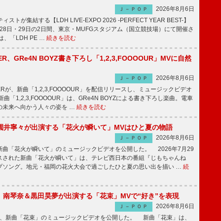
2026年8月6日
Ｊ－ＰＯＰ
トが集結する【LDH LIVE-EXPO 2026 -PERFECT YEAR BEST-】
1月28日・29日の2日間、東京・MUFGスタジアム（国立競技場）にて開催さ
、「LDH PE …
続きを読む
PPER、GRe4N BOYZ書き下ろし「1,2,3,FOOOOUR」MVに自然
2026年8月6日
Ｊ－ＰＯＰ
PPERが、新曲「1,2,3,FOOOOUR」を配信リリースし、ミュージックビデオ
「1,2,3,FOOOOUR」は、GRe4N BOYZによる書き下ろし楽曲。電車
の未来へ向かう人々の姿を …
続きを読む
園井寧々が出演する「花火が瞬いて」MVはひと夏の物語
2026年8月6日
Ｊ－ＰＯＰ
曲「花火が瞬いて」のミュージックビデオを公開した。 2026年7月29
スされた新曲「花火が瞬いて」は、テレビ西日本の番組『じもちゃんね
プソング。地元・福岡の花火大会で過ごしたひと夏の思い出を描い …
続
ake、南琴奈＆黒田昊夢が出演する「花束」MVで“好き”を表現
2026年8月6日
Ｊ－ＰＯＰ
keが、新曲「花束」のミュージックビデオを公開した。 新曲「花束」は、