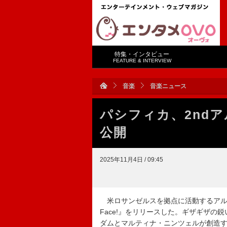
特集・インタビュー
FEATURE & INTERVIEW
音楽
音楽ニュース
パシフィカ、2ndアル
公開
2025年11月4日 / 09:45
米ロサンゼルスを拠点に活動するアルゼン
Face!』をリリースした。ギザギザ
ダムとマルティナ・ニンツェルが創造