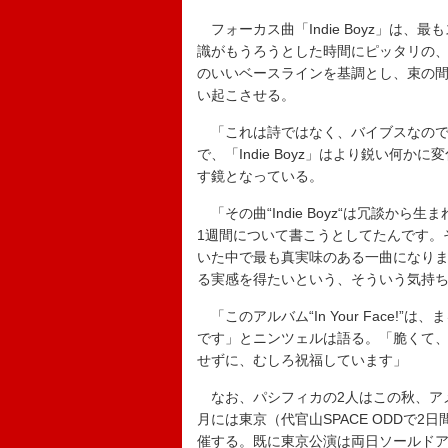
フォーカス曲「Indie Boyz」は
識がもうろうとした時間にピッタリの
のいいベースラインを基調とし、束の
い起こさせる。
「これは詩ではなく、バイブスなので
で、「Indie Boyz」はより鋭い何
す鏡となっている。
「その曲“Indie Boyz“は冗談か
1週間について書こうとしてたんです。
いた中で最も真実味のある一曲になり
る実感を得たいという、そういう気持
「このアルバム“In Your Face
です」とニンツェルは語る。「脆くて
せずに、むしろ祝福しています」
なお、パシフィカの2人はこの秋、アメ
月には東京（代官山SPACE ODDで2日間
催する。既に東京公演は両日ソールド