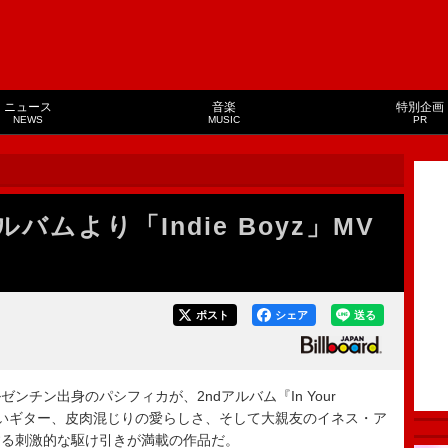
ニュース
音楽
特別企画
NEWS
MUSIC
PR
バムより「Indie Boyz」MV
ポスト
シェア
送る
チン出身のパシフィカが、2ndアルバム『In Your
の鋭いギター、皮肉混じりの愛らしさ、そして大親友のイネス・ア
する刺激的な駆け引きが満載の作品だ。