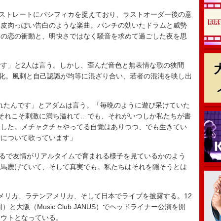
、最もストレートにパシフィカを捉えており、ラストオーダー後の意
、皮肉っぽい告白のような楽曲。パンチの効いたドラムと威勢
間の恋の衝動と、明快さではなく騒音を求めて過ごした夜を思
す」と2人は言う。しかし、歪んだ音色と無表情な歌の狭間
かに変化。風刺と自己認識が均等に混ざり合い、若者の混沌を映し出
ら生まれたんです」とアダムは言う。「毎晩のように遊び呆けていた
それこそ刺激に満ち溢れて…でも、それがいつしか私たちが書
ました。メチャクチャやってる自覚はありつつ、でも生きてい
ちについて歌っています」
!”は、まるで友情がリアルタイムで育まれる様子を見ているかのよう
、馬鹿げていて、そして真実でも。私たちはそれを隠そうとは
リカ、ラテンアメリカ、そして日本でライブを披露する。12
）と大阪（Music Club JANUS）でヘッドライナー公演を開
アウトとなっている。