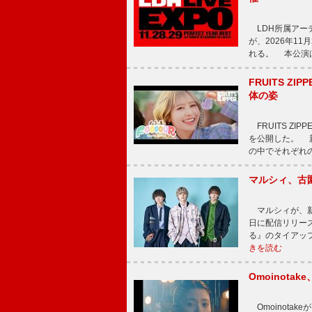
LDH所属アーティス
が、2026年1
れる。 本公演は
FRUITS ZI
体の姿
FRUITS ZI
を公開した。 新曲
の中でそれぞれ
マルシィ、古
マルシィが、新
日に配信リリー
る』のタイアッ
きを読む
Omoinot
Omoinota