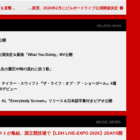
hno」公開
飯島真理、2026年2月にビルボードライブ公演開催決定
RELATED NEWS
V公開
定＆新曲「What You Doing」MV公開
開「人生の重圧や時の流れに抗う歌」
】テイラー・スウィフト『ザ・ライフ・オブ・ア・ショーガール』4週
0デビュー
『Everybody Scream』リリース＆日本語字幕付きビデオ公開
MUSIC NEWS
トが集結、国立競技場で【LDH LIVE-EXPO 2026】2DAYS開