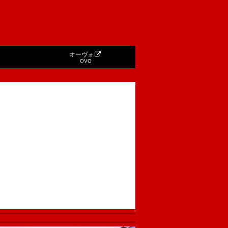
オーヴォ
OVO