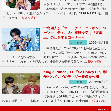
ムをリリースし、アリーナツアーを開催する。
本情報の発表が行われた日は、“令和8年8月8
日”という「888」が並ぶ“超八（スーパーエイト）の日”。SUPER EIGHTは、前
日に行われ …
続きを読む
中島健人が『オールナイトニッポン』パ
ーソナリティ、人生相談を受け『遊戯
王』の話をするコーナーも
2026年8月8日
Ｊ－ＰＯＰ
中島健人が、2026年8月14日深夜に放送とな
るニッポン放送『オールナイトニッポン』のパ
ーソナリティを担当する。 8月19日にニューシングル『鬼事 / Fiction Love』
がリリースされることを記念して、中島健人が通称“1部”のパ …
続きを読む
King & Prince、EP『So Honey EP』制
作ビハインドのティザー映像を公開
2026年8月8日
Ｊ－ＰＯＰ
King & Princeが、2026年9月2日にリリースと
なる1st EP『So Honey EP』より、初回限定盤B
に収録されるEP制作ビハインド映像のティザー
映像を公開した。 本作は、タイトル曲「So Honey」の中の印 …
続きを読む
more »