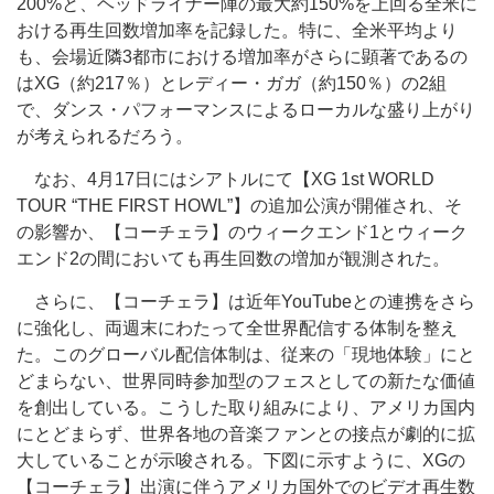
200%と、ヘッドライナー陣の最大約150%を上回る全米に
おける再生回数増加率を記録した。特に、全米平均より
も、会場近隣3都市における増加率がさらに顕著であるの
はXG（約217％）とレディー・ガガ（約150％）の2組
で、ダンス・パフォーマンスによるローカルな盛り上がり
が考えられるだろう。
なお、4月17日にはシアトルにて【XG 1st WORLD
TOUR “THE FIRST HOWL”】の追加公演が開催され、そ
の影響か、【コーチェラ】のウィークエンド1とウィーク
エンド2の間においても再生回数の増加が観測された。
さらに、【コーチェラ】は近年YouTubeとの連携をさら
に強化し、両週末にわたって全世界配信する体制を整え
た。このグローバル配信体制は、従来の「現地体験」にと
どまらない、世界同時参加型のフェスとしての新たな価値
を創出している。こうした取り組みにより、アメリカ国内
にとどまらず、世界各地の音楽ファンとの接点が劇的に拡
大していることが示唆される。下図に示すように、XGの
【コーチェラ】出演に伴うアメリカ国外でのビデオ再生数