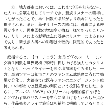
一方、地方都市においては、これまでXGを知らなかっ
た人々に公演を通じてリーチでき、新規リスナーの獲得に
つながったことで、再生回数の増加がより顕著になったと
推測される。また、新作リリースの際には、都市による差
異が小さく、再生回数の増加率が概ね一様であったことか
ら、リリースによる影響は主に既存のリスナーによるもの
であり、新規参入者への影響は比較的に限定的であったと
考えられる。
総括すると、【コーチェラ】出演はXGのストリーミン
グ再生回数を世界規模で瞬時に押し上げる強力なカタリス
トとなり、ヘッドライナーを凌ぐ増加率を生み出した。一
方、単独ツアーは都市ごとのファンダム成熟度に応じて効
果が分化し、大都市では既存ファンのエンゲージメント維
持、中小都市では新規層の開拓という役割を果たした。さ
らに、アルバム『AWE』のリリースは地理的偏在をほと
んど伴わず既存リスナーを中心に底上げをもたらした点か
ら、作品発表とライブ施策は相補的に機能していると言え