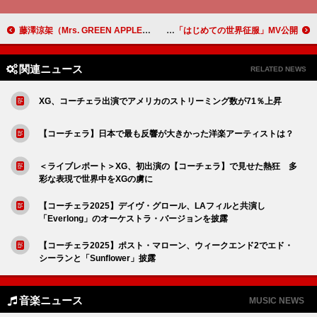
藤澤涼架（Mrs. GREEN APPLE）、“憧れだった”『天才てれびくん』に出演
笹川真生、リズムゲーム風の「はじめての世界征服」MV公開
関連ニュース
RELATED NEWS
XG、コーチェラ出演でアメリカのストリーミング数が71％上昇
【コーチェラ】日本で最も反響が大きかった洋楽アーティストは？
＜ライブレポート＞XG、初出演の【コーチェラ】で見せた熱狂 多
彩な表現で世界中をXGの虜に
【コーチェラ2025】デイヴ・グロール、LAフィルと共演し
「Everlong」のオーケストラ・バージョンを披露
【コーチェラ2025】ポスト・マローン、ウィークエンド2でエド・
シーランと「Sunflower」披露
音楽ニュース
MUSIC NEWS