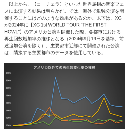
以上から、【コーチェラ】といった世界屈指の音楽フェ
スに出演する効果は明らかだ。では、海外で単独公演を開
催することにはどのような効果があるのか。以下は、XG
が2024年に【XG 1st WORLD TOUR “THE FIRST
HOWL”】のアメリカ公演を開催した際、各都市における
再生回数増加率の推移となる（2024年9月19日を基準、前
述追加公演を除く）。主要都市近郊にて開催された公演
は、隣接する主要都市のデータを使用している。