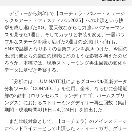
デビューから約3年で【コーチェラ・バレー・ミュージ
ック＆アート・フェスティバル2025】への出演という快
挙を成し遂げたXG。悪天候ながらも力強いパフォーマン
スを見せた1週目、そしてガラリと衣装を変え、一層パワ
フルなステージを繰り広げた2週目の公演はいずれも、
SNSで話題となり多くの音楽ファンを惹きつけた。今回の
出演は彼女らの楽曲の視聴にどのような影響を与えたのだ
ろうか。本稿では、現地ストリーミング再生回数の変化を
データに基づき考察する。
「分析には、LUMINATE社によるグローバル音楽データ
分析ツール「CONNECT」を使用。全米、ならびに会場近
郊の3都市（ロサンゼルス、サンディエゴ、パームスプリ
ングス）におけるストリーミングデイリー再生回数（集計
期間：現地時間4月6日～4月24日）を抽出した。
また比較対象として、【コーチェラ】のメインステージ
にヘッドライナーとして出演したレディー・ガガ、グリー