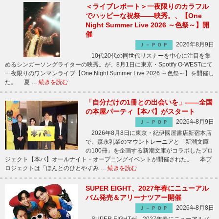
＜ライブレポート＞一夜限りのカラフル
でハッピーな祝祭――映秀。、【One
Night Summer Live 2026 ～色祭～】開
催
2026年8月9日
Ｊ－ＰＯＰ
10代20代の同世代リスナーを中心に注目を集
めるシンガーソングライターの映秀。が、8月1日に東京・Spotify O-WESTにて
一夜限りのワンマンライブ【One Night Summer Live 2026 ～色祭～】を開催し
た。 夏 …
続きを読む
「自分だけの1冊との出会いを」――全国
の本屋パーティ【本パ】がスタート
2026年8月9日
Ｊ－ＰＯＰ
2026年8月8日に東京・紀伊國屋書店新宿本店
で、森永乳業のマウントレーニアと「新潮文庫
の100冊」を企画する新潮文庫がコラボしたプロ
ジェクト【本パ】オールナイト・オープニングイベントが開催された。 本プ
ロジェクトは「ほんとのひとやすみ …
続きを読む
SUPER EIGHT、2027年春にニューアル
バム発売＆アリーナツアー開催
2026年8月8日
Ｊ－ＰＯＰ
SUPER EIGHTが、2027年春にニューアルバ