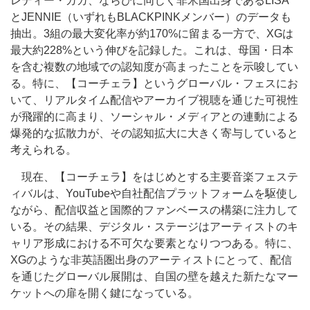
レディー・ガガ、ならびに同じく非米国出身であるLISA
とJENNIE（いずれもBLACKPINKメンバー）のデータも
抽出。3組の最大変化率が約170%に留まる一方で、XGは
最大約228%という伸びを記録した。これは、母国・日本
を含む複数の地域での認知度が高まったことを示唆してい
る。特に、【コーチェラ】というグローバル・フェスにお
いて、リアルタイム配信やアーカイブ視聴を通じた可視性
が飛躍的に高まり、ソーシャル・メディアとの連動による
爆発的な拡散力が、その認知拡大に大きく寄与していると
考えられる。
現在、【コーチェラ】をはじめとする主要音楽フェステ
ィバルは、YouTubeや自社配信プラットフォームを駆使し
ながら、配信収益と国際的ファンベースの構築に注力して
いる。その結果、デジタル・ステージはアーティストのキ
ャリア形成における不可欠な要素となりつつある。特に、
XGのような非英語圏出身のアーティストにとって、配信
を通じたグローバル展開は、自国の壁を越えた新たなマー
ケットへの扉を開く鍵になっている。