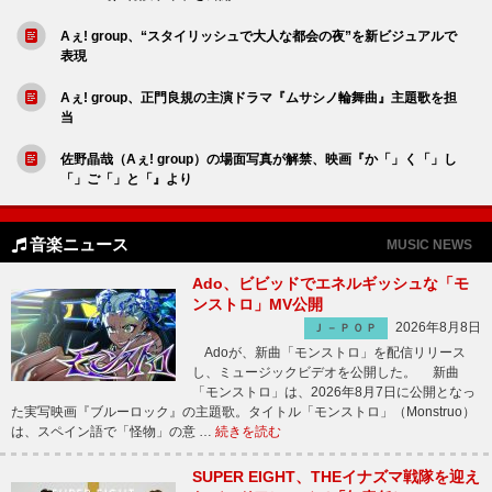
Aぇ! group、“スタイリッシュで大人な都会の夜”を新ビジュアルで
表現
Aぇ! group、正門良規の主演ドラマ『ムサシノ輪舞曲』主題歌を担
当
佐野晶哉（Aぇ! group）の場面写真が解禁、映画『か「」く「」し
「」ご「」と「』より
音楽ニュース
MUSIC NEWS
Ado、ビビッドでエネルギッシュな「モ
ンストロ」MV公開
2026年8月8日
Ｊ－ＰＯＰ
Adoが、新曲「モンストロ」を配信リリース
し、ミュージックビデオを公開した。 新曲
「モンストロ」は、2026年8月7日に公開となっ
た実写映画『ブルーロック』の主題歌。タイトル「モンストロ」（Monstruo）
は、スペイン語で「怪物」の意 …
続きを読む
SUPER EIGHT、THEイナズマ戦隊を迎え