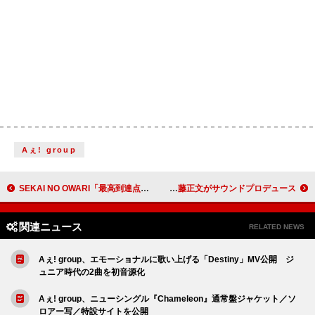
Aぇ! group
SEKAI NO OWARI「最高到達点」2億回突破：今週のストリーミングまとめ
GENERATIONSの新曲「MY GENERATION」、アジカン後藤正文がサウンドプロデュース
関連ニュース
RELATED NEWS
Aぇ! group、エモーショナルに歌い上げる「Destiny」MV公開 ジ
ュニア時代の2曲を初音源化
Aぇ! group、ニューシングル『Chameleon』通常盤ジャケット／ソ
ロアー写／特設サイトを公開