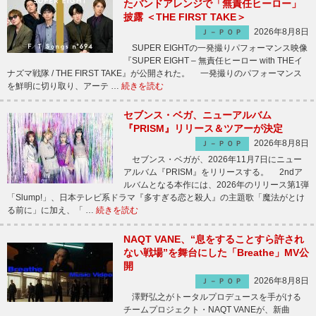
たバンドアレンジで「無責任ヒーロー」
披露 ＜THE FIRST TAKE＞
2026年8月8日
Ｊ－ＰＯＰ
SUPER EIGHTの一発撮りパフォーマンス映像
『SUPER EIGHT – 無責任ヒーロー with THEイ
ナズマ戦隊 / THE FIRST TAKE』が公開された。 一発撮りのパフォーマンス
を鮮明に切り取り、アーテ …
続きを読む
セブンス・ベガ、ニューアルバム
『PRISM』リリース＆ツアーが決定
2026年8月8日
Ｊ－ＰＯＰ
セブンス・ベガが、2026年11月7日にニュー
アルバム『PRISM』をリリースする。 2ndア
ルバムとなる本作には、2026年のリリース第1弾
「Slump!」、日本テレビ系ドラマ『多すぎる恋と殺人』の主題歌「魔法がとけ
る前に」に加え、「 …
続きを読む
NAQT VANE、“息をすることすら許され
ない戦場”を舞台にした「Breathe」MV公
開
2026年8月8日
Ｊ－ＰＯＰ
澤野弘之がトータルプロデュースを手がける
チームプロジェクト・NAQT VANEが、新曲