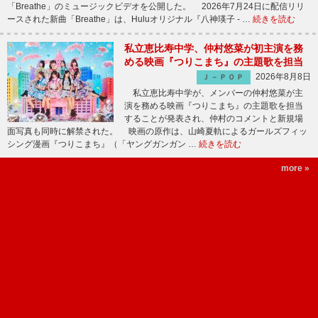
「Breathe」のミュージックビデオを公開した。 2026年7月24日に配信リリ
ースされた新曲「Breathe」は、Huluオリジナル『八神瑛子 - …
続きを読む
私立恵比寿中学、仲村悠菜が初主演を務
める映画『つりこまち』の主題歌を担当
2026年8月8日
Ｊ－ＰＯＰ
私立恵比寿中学が、メンバーの仲村悠菜が主
演を務める映画『つりこまち』の主題歌を担当
することが発表され、仲村のコメントと新規場
面写真も同時に解禁された。 映画の原作は、山崎夏軌によるガールズフィッ
シング漫画『つりこまち』（「ヤングガンガン …
続きを読む
more »