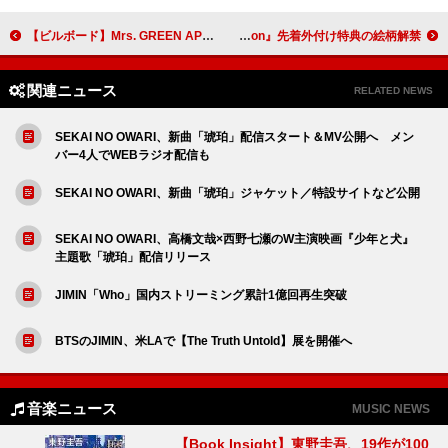
【ビルボード】Mrs. GREEN APPLE「クスシキ」ストリーミング3連覇 King Gnu「TWILIGHT!!!」＆清水翔太「PUZZLE」トップ10入り
Aぇ! group、ニューシングル『Chameleon』先着外付け特典の絵柄解禁
関連ニュース
RELATED NEWS
SEKAI NO OWARI、新曲「琥珀」配信スタート＆MV公開へ メン
バー4人でWEBラジオ配信も
SEKAI NO OWARI、新曲「琥珀」ジャケット／特設サイトなど公開
SEKAI NO OWARI、高橋文哉×西野七瀬のW主演映画『少年と犬』
主題歌「琥珀」配信リリース
JIMIN「Who」国内ストリーミング累計1億回再生突破
BTSのJIMIN、米LAで【The Truth Untold】展を開催へ
音楽ニュース
MUSIC NEWS
【Book Insight】東野圭吾、19作が100