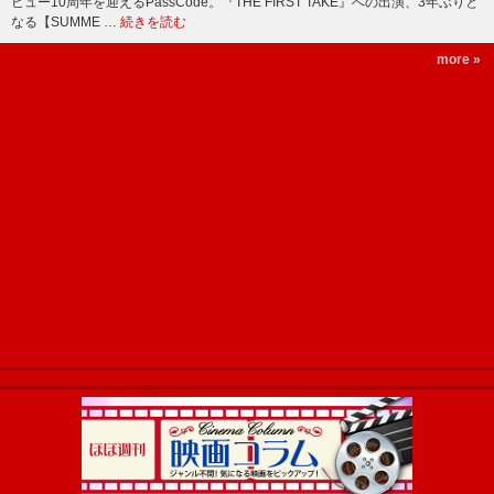
ビュー10周年を迎えるPassCode。『THE FIRST TAKE』への出演、3年ぶりと
なる【SUMME …
続きを読む
more »