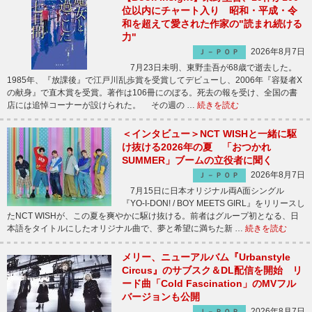
位以内にチャート入り 昭和・平成・令
和を超えて愛された作家の"読まれ続ける
力"
2026年8月7日
Ｊ－ＰＯＰ
7月23日未明、東野圭吾が68歳で逝去した。
1985年、『放課後』で江戸川乱歩賞を受賞してデビューし、2006年『容疑者X
の献身』で直木賞を受賞。著作は106冊にのぼる。死去の報を受け、全国の書
店には追悼コーナーが設けられた。 その週の …
続きを読む
＜インタビュー＞NCT WISHと一緒に駆
け抜ける2026年の夏 「おつかれ
SUMMER」ブームの立役者に聞く
2026年8月7日
Ｊ－ＰＯＰ
7月15日に日本オリジナル両A面シングル
『YO-I-DON! / BOY MEETS GIRL』をリリースし
たNCT WISHが、この夏を爽やかに駆け抜ける。前者はグループ初となる、日
本語をタイトルにしたオリジナル曲で、夢と希望に満ちた新 …
続きを読む
メリー、ニューアルバム『Urbanstyle
Circus』のサブスク＆DL配信を開始 リ
ード曲「Cold Fascination」のMVフル
バージョンも公開
2026年8月7日
Ｊ－ＰＯＰ