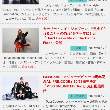
メリーが、ニューアルバム『Urbanstyle
Circus』のストリーミング配信とダウンロード販売を開始し、収録曲「Cold
Fascination」のミュージックビデオ・フルバージョンをYouTubeで公開した。
ニューアルバム『U …
続きを読む
カーリー・レイ・ジェプセン、“見捨てら
れることへの恐れ”をテーマにした
「Don't Leave Me on the Dance
Floor」公開
2026年8月7日
洋楽
カーリー・レイ・ジェプセンが、新曲「Don’t
Leave Me on the Dance Floor」をリリースした。 ミュージック・ビデオに
は、俳優オールデン・エアエンライクが出演。監督は、劇作家・俳優・脚本家
として活躍 …
続きを読む
PassCode、メジャーデビュー10周年記
念AL『RE:CODE』10/28発売決定
「MISS UNLIMITED [Re:]」先行配信開
始
2026年8月7日
Ｊ－ＰＯＰ
PassCodeが、メジャーデビュー10周年を記念
した再録アルバム『RE:CODE』を10月28日に発売する。 今年でメジャーデ