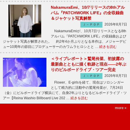
NakamuraEmi、10/7リリースの8thアル
バム『PATCHWORK LIFE』の全収録曲
＆ジャケット写真解禁
2026年8月7日
Ｊ－ＰＯＰ
NakamuraEmiが、10月7日リリースとなる8th
アルバム『PATCHWORK LIFE』の収録曲および
ジャケット写真が解禁された。 約2年4か月ぶりとなる本作は、メジャーデビ
ュー10周年の節目にプロデューサーのカワムラヒロシとと …
続きを読む
＜ライブレポート＞鷲尾伶菜、初披露の
最新曲とともに描く軌跡と現在――2年ぶ
りのビルボードライブ・ツアー完走
2026年8月7日
Ｊ－ＰＯＰ
Flower、E-girlsを経て、現在はソロシンガー
として精力的に活動中の鷲尾伶菜が、7月24日
（金）にビルボードライブ横浜にて、自身2年ぶりとなるビルボードライブ・ツ
アー【Reina Washio Billboard Live 202 …
続きを読む
more »