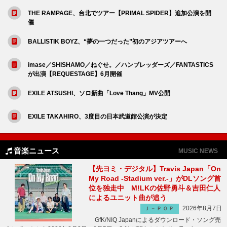
THE RAMPAGE、台北でツアー【PRIMAL SPIDER】追加公演を開
催
BALLISTIK BOYZ、“夢の一つだった”初のアジアツアーへ
imase／SHISHAMO／ねぐせ。／ハンブレッダーズ／FANTASTICS
が出演【REQUESTAGE】6月開催
EXILE ATSUSHI、ソロ新曲「Love Thang」MV公開
EXILE TAKAHIRO、3度目の日本武道館公演が決定
音楽ニュース
MUSIC NEWS
【先ヨミ・デジタル】Travis Japan「On
My Road -Stadium ver.-」がDLソング首
位を独走中 M!LKの佐野勇斗＆吉田仁人
によるユニット曲が追う
2026年8月7日
Ｊ－ＰＯＰ
GfK/NIQ Japanによるダウンロード・ソング売