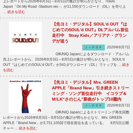
上レポートから2026年8月3日～8月5日の集計が明らかとなり、Travis
Japan「On My Road -Stadium ver.-」が11,550ダウンロード（DL）を売り上
…
続きを読む
【先ヨミ・デジタル】SOUL'd OUT『は
じめてのSOUL'd OUT』DLアルバム首位
走行中 Stray Kids／アリアナ・グラン
デが追う
2026年8月7日
Ｊ－ＰＯＰ
GfK/NIQ Japanによるダウンロード・アルバム
売上レポートから、2026年8月3日～8月5日の集計が明らかとなり、SOUL’d
OUT『はじめてのSOUL’d OUT』が341ダウンロード（DL）でトップを …
続き
を読む
【先ヨミ・デジタル】Mrs. GREEN
APPLE「Brand New」引き続きストリー
ミング・ソング首位走行中 イコラブ＆
M!LK“さのじん”新曲がトップ10圏内
2026年8月7日
Ｊ－ＰＯＰ
GfK/NIQ Japanによるストリーミング再生回数
レポートから2026年8月3日～8月5日の集計が明らかとなり、Mrs. GREEN
APPLE「Brand New」が3,751,105回で現在首位を走っている。 8月5日公開
チャー …
続きを読む