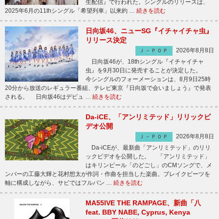
生配信』で行われた。シングルのリリースは、
2025年6月の11thシングル「希望列車」以来約 …
続きを読む
日向坂46、ニューSG『イチャイチャ虫』
リリース決定
2026年8月8日
Ｊ－ＰＯＰ
日向坂46が、18thシングル『イチャイチャ
虫』を9月30日に発売することが決定した。
今シングルのフォーメーションは、8月9日25時
20分から放送のレギュラー番組、テレビ東京『日向坂で会いましょう』で発表
される。 日向坂46はデビュ …
続きを読む
Da-iCE、「アンリミテッド」リリックビ
デオ公開
2026年8月8日
Ｊ－ＰＯＰ
Da-iCEが、最新曲「アンリミテッド」のリリ
ックビデオを公開した。 「アンリミテッド」
はキリンビール「のどごし」のCMソングで、メ
ンバーの工藤大輝と花村想太が作詞・作曲を担当した楽曲。ブレイクビーツを
軸に構成しながら、サビではフルバン …
続きを読む
MA55IVE THE RAMPAGE、新曲「八
feat. BBY NABE, Cyprus, Kenya