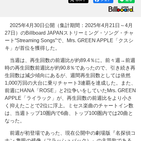
2025年4月30日公開（集計期間：2025年4月21日～4月
27日）のBillboard JAPANストリーミング・ソング・チャ
ート“Streaming Songs”で、Mrs. GREEN APPLE「クスシ
キ」が首位を獲得した。
当週は、再生回数の前週比が約89.4％に。前々週→前週
時の再生回数前週比が約90.8％であったので、引き続き再
生回数は減少傾向にあるが、週間再生回数としては依然
1,000万回の大台に乗りチャート3連覇を達成した。また、
前週にHANA「ROSE」と2位争いをしていたMrs. GREEN
APPLE「ライラック」が、再生回数の前週比をより小さ
く抑えたことで2位に浮上。ミセス楽曲のチャートイン数
は、当週トップ10圏内で6曲、トップ100圏内では20曲と
なった。
前週が初登場であった、現在公開中の劇場版『名探偵コ
ナン 隻眼の残像（フラッシュバック）』の主題歌である