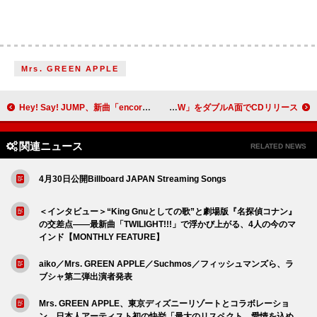
Mrs. GREEN APPLE
Hey! Say! JUMP、新曲「encore」MVは不思議な世界観 知念侑李が命名“リボルバーダンス”も披露
米津玄師、「Plazma」「BOW AND ARROW」をダブルA面でCDリリース
関連ニュース
RELATED NEWS
4月30日公開Billboard JAPAN Streaming Songs
＜インタビュー＞“King Gnuとしての歌”と劇場版『名探偵コナン』
の交差点――最新曲「TWILIGHT!!!」で浮かび上がる、4人の今のマ
インド【MONTHLY FEATURE】
aiko／Mrs. GREEN APPLE／Suchmos／フィッシュマンズら、ラ
ブシャ第二弾出演者発表
Mrs. GREEN APPLE、東京ディズニーリゾートとコラボレーショ
ン 日本人アーティスト初の快挙「最大のリスペクト、愛情を込め