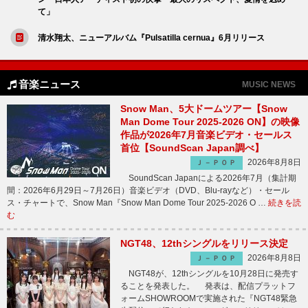
て」
清水翔太、ニューアルバム『Pulsatilla cernua』6月リリース
音楽ニュース
MUSIC NEWS
Snow Man、5大ドームツアー【Snow
Man Dome Tour 2025-2026 ON】の映像
作品が2026年7月音楽ビデオ・セールス
首位【SoundScan Japan調べ】
2026年8月8日
Ｊ－ＰＯＰ
SoundScan Japanによる2026年7月（集計期
間：2026年6月29日～7月26日）音楽ビデオ（DVD、Blu-rayなど）・セール
ス・チャートで、Snow Man『Snow Man Dome Tour 2025-2026 O …
続きを読
む
NGT48、12thシングルをリリース決定
2026年8月8日
Ｊ－ＰＯＰ
NGT48が、12thシングルを10月28日に発売す
ることを発表した。 発表は、配信プラットフ
ォームSHOWROOMで実施された『NGT48緊急