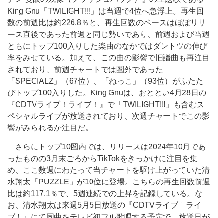
King Gnu「TWILIGHT!!!」は当週で4位へ急浮上。再生回
数の前週比は約226.8％と、再生回数のペースはほぼリリ
ース直後であった前週と同じ勢いであり、前週および当週
ともにトップ100入りした楽曲のなかではダントツの伸び
率をみせている。加えて、この曲の影響で旧譜曲も再注目
されており、前週チャートでは圏外であった
「SPECIALZ」（67位）、「ねっこ」（93位）がふたた
びトップ100入りした。King Gnuは、おととい4月28日の
『CDTVライブ！ライブ！』で「TWILIGHT!!!」も含むス
ペシャルライブが放送されており、次週チャートでこの影
響がみられるか注目だ。
さらにトップ10圏内では、リリースは2024年10月であ
ったものの3月末ごろからTikTokをきっかけに注目を集
め、ここ数週にわたって当チャートを駆け上がっていた清
水翔太「PUZZLE」が10位に登場。こちらの再生回数前週
比は約117.1％で、5週連続での上昇を記録している。な
お、清水翔太は来週5月5日放送の『CDTVライブ！ライ
ブ！』にて同曲をテレビ初フル歌唱する予定で、放送日が