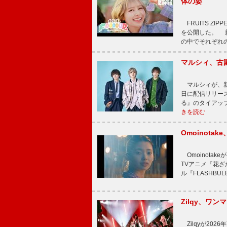
体の姿
FRUITS ZI
を公開した。 新曲
の中でそれぞれ
マルシィ、古
マルシィが、新
日に配信リリー
る』のタイアッ
きを読む
Omoinot
Omoinota
TVアニメ『花ざ
ル『FLASHBU
Zilqy、ワン
Zilqyが2026年