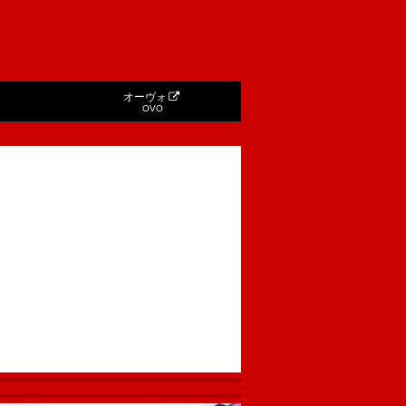
オーヴォ
OVO