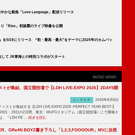
爽やかな新曲「Love Language」配信リリース
アーより「Rise」初披露のライブ映像を公開
EY』を5/19にリリース “初・最高・最大”をテーマに2025年のカムバッ
を記念して JR東海との特別コラボがスタート
MUSIC NEWS
トが集結、国立競技場で【LDH LIVE-EXPO 2026】2DAYS開
2026年8月6日
Ｊ－ＰＯＰ
トが集結する【LDH LIVE-EXPO 2026 -PERFECT YEAR BEST-】
1月28日・29日の2日間、東京・MUFGスタジアム（国立競技場）にて開催さ
、「LDH PE …
続きを読む
PPER、GRe4N BOYZ書き下ろし「1,2,3,FOOOOUR」MVに自然