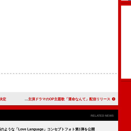
決定
FANTASTICS、八木勇征×齊藤京子W主演ドラマのOP主題歌「運命なんて」配信リリース
RELATED NEWS
映画のような「Love Language」コンセプトフォト第1弾を公開