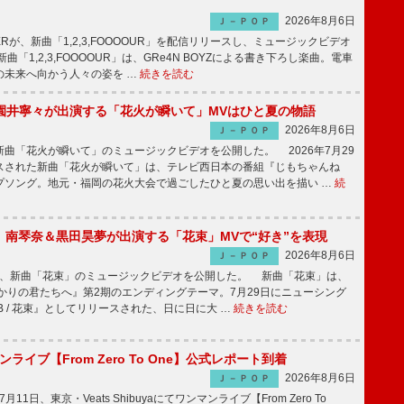
2026年8月6日
Ｊ－ＰＯＰ
PPERが、新曲「1,2,3,FOOOOUR」を配信リリースし、ミュージックビデオ
「1,2,3,FOOOOUR」は、GRe4N BOYZによる書き下ろし楽曲。電車
の未来へ向かう人々の姿を …
続きを読む
園井寧々が出演する「花火が瞬いて」MVはひと夏の物語
2026年8月6日
Ｊ－ＰＯＰ
曲「花火が瞬いて」のミュージックビデオを公開した。 2026年7月29
スされた新曲「花火が瞬いて」は、テレビ西日本の番組『じもちゃんね
プソング。地元・福岡の花火大会で過ごしたひと夏の思い出を描い …
続
ake、南琴奈＆黒田昊夢が出演する「花束」MVで“好き”を表現
2026年8月6日
Ｊ－ＰＯＰ
keが、新曲「花束」のミュージックビデオを公開した。 新曲「花束」は、
かりの君たちへ』第2期のエンディングテーマ。7月29日にニューシング
LB / 花束』としてリリースされた、日に日に大 …
続きを読む
マンライブ【From Zero To One】公式レポート到着
2026年8月6日
Ｊ－ＰＯＰ
7月11日、東京・Veats Shibuyaにてワンマンライブ【From Zero To