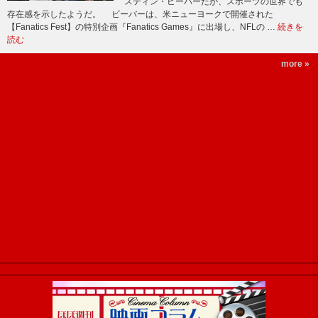
スティン・ビーバーだが、スポーツの世界でも
存在感を示したようだ。 ビーバーは、米ニューヨークで開催された
【Fanatics Fest】の特別企画『Fanatics Games』に出場し、NFLの …
続きを
読む
more »