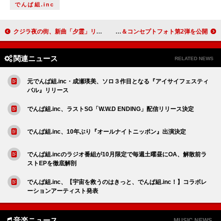
でんぱ組.inc
クジラ夜の街、新曲「夕霊」リリース決定
TOMORROW X TOGETHER、清涼感のある「Love Language」ハイライトダンス＆コンセプトフォト第2弾を公開
関連ニュース
RELATED NEWS
元でんぱ組.inc・成瀬瑛美、ソロ３作目となる『アイサイフェスティ
バル』リリース
でんぱ組.inc、ラストSG「W.W.D ENDING」配信リリース決定
でんぱ組.inc、10年ぶり『オールナイトニッポン』出演決定
でんぱ組.incのラジオ番組が10月限定で毎週土曜昼にOA、解散前ラ
ストEPを徹底解剖
でんぱ組.inc、【宇宙を救うのはきっと、でんぱ組.inc！】コラボレ
ーションアーティスト発表
音楽ニュース
MUSIC NEWS