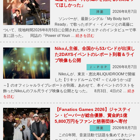
てほしかった」
2026年8月7日
洋楽
ソンバーが、最新シングル「My Body Isn’t
Ready」で歌ったボディ・イメージとの葛藤に
ついて、現地時間2026年8月5日に公開された米バラエティのインタビューで率
直に語った。 同誌の『Power of Youn …
続きを読む
Nikoん主催、全国から53バンドが出演し
た2DAYSイベントのレポート到着＆ライ
ブ映像も公開
2026年8月7日
Ｊ－ＰＯＰ
Nikoんが、東京・恵比寿LIQUIDROOMで開催
した【リキッドルームで47 ～ぐんゆうかっぽ
～】のオフィシャルライブレポートが到着。あわせて、本イベントのラストを
飾ったNikoんのフル尺ライブ映像も公開となった。 8月3日、4日の2 …
続き
を読む
【Fanatics Games 2026】ジャスティ
ン・ビーバーが総合優勝、賞金約1億
5,800万円をファンと慈善団体へ寄付
2026年8月7日
洋楽
この1年間、音楽活動で話題を集めてきたジャ