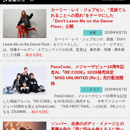
カーリー・レイ・ジェプセン、“見捨てら
れることへの恐れ”をテーマにした
「Don't Leave Me on the Dance
Floor」公開
2026年8月7日
洋楽
カーリー・レイ・ジェプセンが、新曲「Don’t
Leave Me on the Dance Floor」をリリースした。 ミュージック・ビデオに
は、俳優オールデン・エアエンライクが出演。監督は、劇作家・俳優・脚本家
として活躍 …
続きを読む
PassCode、メジャーデビュー10周年記
念AL『RE:CODE』10/28発売決定
「MISS UNLIMITED [Re:]」先行配信開
始
2026年8月7日
Ｊ－ＰＯＰ
PassCodeが、メジャーデビュー10周年を記念
した再録アルバム『RE:CODE』を10月28日に発売する。 今年でメジャーデ
ビュー10周年を迎えるPassCode。『THE FIRST TAKE』への出演、3年ぶりと
なる【SUMME …
続きを読む
ソンバー、自身のボディ・イメージとの
葛藤を告白「同じ悩みを抱える人に知っ