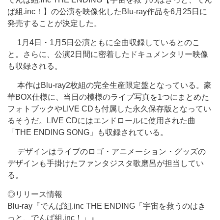
ぱ組.inc！】の公演を映像化したBlu-ray作品を6月25日に
発売することが決定した。
1月4日・1月5日公演ともに全曲収録しているとのこ
と。さらに、公演2日間に密着したドキュメンタリー映像
も収録される。
本作はBlu-ray2枚組の完全生産限定盤となっている。豪
華BOX仕様に、当日の模様のライブ写真を1つにまとめた
フォトブックやLIVE CDも付属した永久保存版となってい
るそうだ。LIVE CDにはエンドロールに使用された曲
「THE ENDING SONG」も収録されている。
デザインはライブのロゴ・アニメーション・グッズの
デザインも手掛けたファンタジスタ歌磨呂が担当してい
る。
◎リリース情報
Blu-ray『でんぱ組.inc THE ENDING「宇宙を救うのはき
っと、でんぱ組.inc！」』