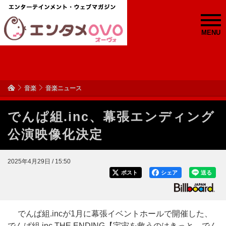
MENU
音楽
音楽ニュース
でんぱ組.inc、幕張エンディング
公演映像化決定
2025年4月29日 / 15:50
ポスト
シェア
送る
でんぱ組.incが1月に幕張イベントホールで開催した、
でんぱ組.inc THE ENDING【宇宙を救うのはきっと、でん