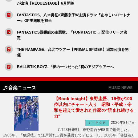
が出演【REQUESTAGE】6月開催
FANTASTICS、八木勇征×齊藤京子W主演ドラマ『あやしいパートナ
ー』OP主題歌を担当
FANTASTICS冠番組の主題歌、「FUNKTASTIC!」配信リリース決
定
THE RAMPAGE、台北でツアー【PRIMAL SPIDER】追加公演を開
催
BALLISTIK BOYZ、“夢の一つだった”初のアジアツアーへ
音楽ニュース
MUSIC NEWS
【Book Insight】東野圭吾、19作が100
位以内にチャート入り 昭和・平成・令
和を超えて愛された作家の"読まれ続ける
力"
2026年8月7日
Ｊ－ＰＯＰ
7月23日未明、東野圭吾が68歳で逝去した。
1985年、『放課後』で江戸川乱歩賞を受賞してデビューし、2006年『容疑者X