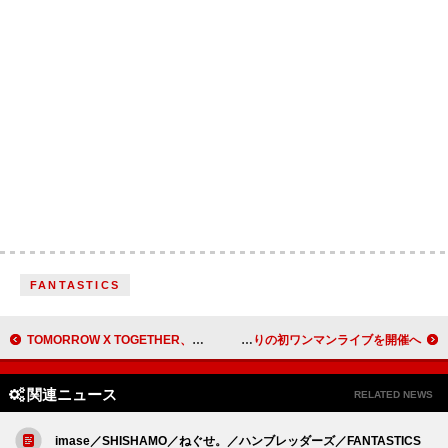
FANTASTICS
TOMORROW X TOGETHER、清涼感のある「Love Language」ハイライトダンス＆コンセプトフォト第2弾を公開
平手友梨奈、前売0円＆投げ銭有りの初ワンマンライブを開催へ
関連ニュース
RELATED NEWS
imase／SHISHAMO／ねぐせ。／ハンブレッダーズ／FANTASTICS