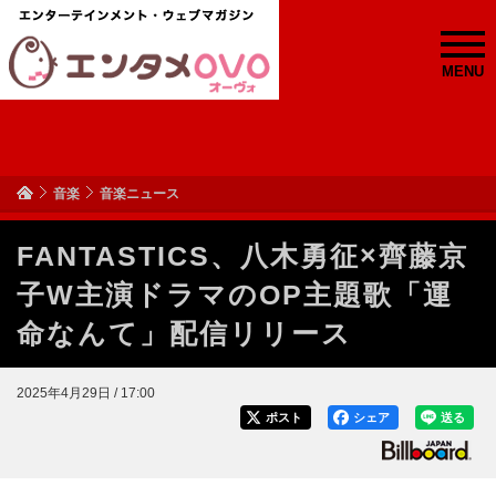
MENU
音楽
音楽ニュース
FANTASTICS、八木勇征×齊藤京
子W主演ドラマのOP主題歌「運
命なんて」配信リリース
2025年4月29日 / 17:00
ポスト
シェア
送る