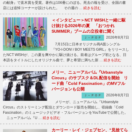
の献身』で直木賞を受賞。著作は106冊にのぼる。死去の報を受け、全国の書
店には追悼コーナーが設けられた。 その週の …
続きを読む
＜インタビュー＞NCT WISHと一緒に駆
け抜ける2026年の夏 「おつかれ
SUMMER」ブームの立役者に聞く
2026年8月7日
Ｊ－ＰＯＰ
7月15日に日本オリジナル両A面シングル
『YO-I-DON! / BOY MEETS GIRL』をリリースし
たNCT WISHが、この夏を爽やかに駆け抜ける。前者はグループ初となる、日
本語をタイトルにしたオリジナル曲で、夢と希望に満ちた新 …
続きを読む
メリー、ニューアルバム『Urbanstyle
Circus』のサブスク＆DL配信を開始 リ
ード曲「Cold Fascination」のMVフル
バージョンも公開
2026年8月7日
Ｊ－ＰＯＰ
メリーが、ニューアルバム『Urbanstyle
Circus』のストリーミング配信とダウンロード販売を開始し、収録曲「Cold
Fascination」のミュージックビデオ・フルバージョンをYouTubeで公開した。
ニューアルバム『U …
続きを読む
カーリー・レイ・ジェプセン、“見捨てら