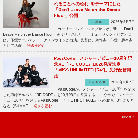
れることへの恐れ”をテーマにした
「Don't Leave Me on the Dance
Floor」公開
2026年8月7日
洋楽
カーリー・レイ・ジェプセンが、新曲「Don’t
Leave Me on the Dance Floor」をリリースした。 ミュージック・ビデオに
は、俳優オールデン・エアエンライクが出演。監督は、劇作家・俳優・脚本家
として活躍 …
続きを読む
PassCode、メジャーデビュー10周年記
念AL『RE:CODE』10/28発売決定
「MISS UNLIMITED [Re:]」先行配信開
始
2026年8月7日
Ｊ－ＰＯＰ
PassCodeが、メジャーデビュー10周年を記念
した再録アルバム『RE:CODE』を10月28日に発売する。 今年でメジャーデ
ビュー10周年を迎えるPassCode。『THE FIRST TAKE』への出演、3年ぶりと
なる【SUMME …
続きを読む
more »