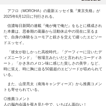
アフロ（MOROHA）の最新エッセイ集『東京失格』が
2025年6月12日に刊行される。
信濃毎日新聞の連載『俺が俺で俺だ』をもとに構成され
た本書は、思春期の葛藤から活動休止中の現在に至るま
で、自身の体験をユーモアと鋭さを交えて綴ったエピソー
ドエッセイ。
「彼女が欲しかった高校時代」「グーフィーに泣いたデ
ィズニーランド」「牧場主みたいだと言われたコーディネ
ート」「かき氷のメロン味に感じた貧しさの美学」など、
時に笑え、時に胸に迫る50篇超のエピソードが収められて
いる。
また、山里亮太（南海キャンディーズ）から推薦コメン
トも寄せられている。
◎推薦コメント
人の脳内会議を覗き見た中で、いちばん面白い！