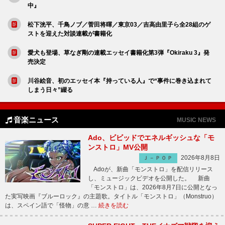
中』
松下洸平、千鳥ノブ／菅田将暉／東京03／吉高由里子ら全28組のゲ
ストを迎えた対談連載が書籍化
愛犬も登場、草なぎ剛の連載エッセイ書籍化第3弾『Okiraku 3』発
売決定
川谷絵音、初のエッセイ本『持っている人』で“事件に巻き込まれて
しまう日々”綴る
音楽ニュース
MUSIC NEWS
Ado、ビビッドでエネルギッシュな「モ
ンストロ」MV公開
2026年8月8日
Ｊ－ＰＯＰ
Adoが、新曲「モンストロ」を配信リリース
し、ミュージックビデオを公開した。 新曲
「モンストロ」は、2026年8月7日に公開となっ
た実写映画『ブルーロック』の主題歌。タイトル「モンストロ」（Monstruo）
は、スペイン語で「怪物」の意 …
続きを読む