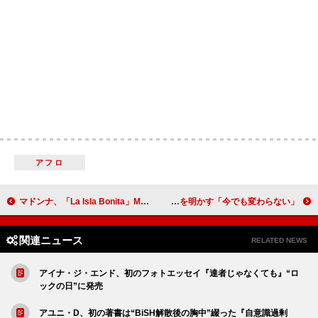
アフロ
マドンナ、「La Isla Bonita」MVのYouTube再生数が10億回突破 自身初の快挙
ウィズ・カリファ、ゲスト・バースやショーの出演料を明かす「今でも変わらない」
関連ニュース
RELATED NEWS
アイナ・ジ・エンド、初のフォトエッセイ『達者じゃなくても』“ロ
ックの日”に発売
アユニ・D、初の著書は“BiSH解散後の胸中”綴った『自意識過剰