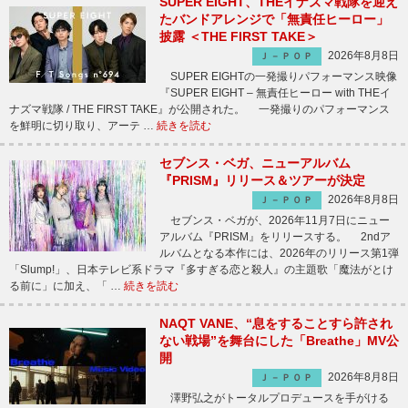
SUPER EIGHT、THEイナズマ戦隊を迎え
たバンドアレンジで「無責任ヒーロー」
披露 ＜THE FIRST TAKE＞
2026年8月8日
Ｊ－ＰＯＰ
SUPER EIGHTの一発撮りパフォーマンス映像
『SUPER EIGHT – 無責任ヒーロー with THEイ
ナズマ戦隊 / THE FIRST TAKE』が公開された。 一発撮りのパフォーマンス
を鮮明に切り取り、アーテ …
続きを読む
セブンス・ベガ、ニューアルバム
『PRISM』リリース＆ツアーが決定
2026年8月8日
Ｊ－ＰＯＰ
セブンス・ベガが、2026年11月7日にニュー
アルバム『PRISM』をリリースする。 2ndア
ルバムとなる本作には、2026年のリリース第1弾
「Slump!」、日本テレビ系ドラマ『多すぎる恋と殺人』の主題歌「魔法がとけ
る前に」に加え、「 …
続きを読む
NAQT VANE、“息をすることすら許され
ない戦場”を舞台にした「Breathe」MV公
開
2026年8月8日
Ｊ－ＰＯＰ
澤野弘之がトータルプロデュースを手がける