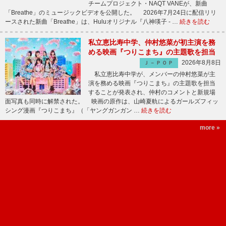
チームプロジェクト・NAQT VANEが、新曲
「Breathe」のミュージックビデオを公開した。 2026年7月24日に配信リリ
ースされた新曲「Breathe」は、Huluオリジナル『八神瑛子 - …
続きを読む
私立恵比寿中学、仲村悠菜が初主演を務
める映画『つりこまち』の主題歌を担当
2026年8月8日
Ｊ－ＰＯＰ
私立恵比寿中学が、メンバーの仲村悠菜が主
演を務める映画『つりこまち』の主題歌を担当
することが発表され、仲村のコメントと新規場
面写真も同時に解禁された。 映画の原作は、山崎夏軌によるガールズフィッ
シング漫画『つりこまち』（「ヤングガンガン …
続きを読む
more »