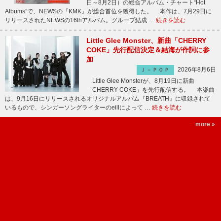
日～8月2日）の総合アルバム・チャート“Hot
Albums”で、NEWSの『KMK』が総合首位を獲得した。 本作は、7月29日に
リリースされたNEWSの16thアルバム。グループ結成 …
続きを読む
Little Glee Monster、新曲「CHERRY
COKE」先行配信決定＆結海が作詞に参
加
2026年8月6日
Ｊ－ＰＯＰ
Little Glee Monsterが、8月19日に新曲
「CHERRY COKE」を先行配信する。 本楽曲
は、9月16日にリリースされるオリジナルアルバム『BREATH』に収録されて
いるもので、シンガーソングライターのeillによって …
続きを読む
more »