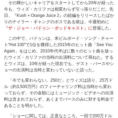
その輝かしいキャリアをスタートしてから20年が経った
今も、ウィズ・カリファは相変わらず引っ張りだこだ。先
日、『Kush + Orange Juice 2』の続編をリリースしたばか
りのテイラー・ギャングのボスである彼は、今週初めに
『ザ・ジョー・バドゥン・ポッドキャスト』に
登場した。
この中で、バドゥンは、米ビルボード・ソング・チャー
ト“Hot 100”で1位を獲得した2015年のヒット曲「See You
Again」をはじめ、2010年代半ばに数々のヒット曲を放っ
たウィズ・カリファの当時の出演料について尋ねた。する
とウィズは、10年が経った現在でも、ゲスト・バースやシ
ョーの出演料は当時と変わっていないと語った。
「今でも変わらない。250だ」とウィズは語り、25万ド
ル（約3,500万円）のフィーチャリング料は当時から変わ
っておらず、その金額にはミュージック・ビデオへの出演
料は含まれておらず、あくまでバースのみに対する料金で
あることを明かした。
「ショーに関しては、正直なところ、一回で200万ドル