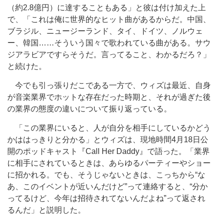
（約2.8億円）に達することもある」と彼は付け加えた上
で、「これは俺に世界的なヒット曲があるからだ。中国、
ブラジル、ニュージーランド、タイ、ドイツ、ノルウェ
ー、韓国……そういう国々で歌われている曲がある。サウ
ジアラビアですらそうだ。言ってること、わかるだろ？」
と続けた。
今でも引っ張りだこである一方で、ウィズは最近、自身
が音楽業界でホットな存在だった時期と、それが過ぎた後
の業界の態度の違いについて振り返っている。
「この業界にいると、人が自分を相手にしているかどう
かははっきりと分かる」とウィズは、現地時間4月18日公
開のポッドキャスト『Call Her Daddy』で語った。「業界
に相手にされているときは、あらゆるパーティーやショー
に招かれる。でも、そうじゃないときは、こっちから“な
あ、このイベントが近いんだけど”って連絡すると、“分か
ってるけど、今年は招待されてないんだよね”って返され
るんだ」と説明した。