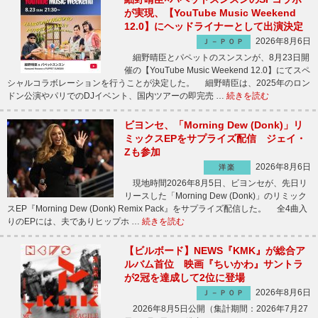
が実現、【YouTube Music Weekend
12.0】にヘッドライナーとして出演決定
2026年8月6日
Ｊ－ＰＯＰ
細野晴臣とパペットのスンスンが、8月23日開
催の【YouTube Music Weekend 12.0】にてスペ
シャルコラボレーションを行うことが決定した。 細野晴臣は、2025年のロン
ドン公演やパリでのDJイベント、国内ツアーの即完売 …
続きを読む
ビヨンセ、「Morning Dew (Donk)」リ
ミックスEPをサプライズ配信 ジェイ・
Zも参加
2026年8月6日
洋楽
現地時間2026年8月5日、ビヨンセが、先日リ
リースした「Morning Dew (Donk)」のリミック
スEP『Morning Dew (Donk) Remix Pack』をサプライズ配信した。 全4曲入
りのEPには、夫でありヒップホ …
続きを読む
【ビルボード】NEWS『KMK』が総合ア
ルバム首位 映画『ちいかわ』サントラ
が2冠を達成して2位に登場
2026年8月6日
Ｊ－ＰＯＰ
2026年8月5日公開（集計期間：2026年7月27