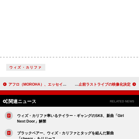
ウィズ・カリファ
アフロ（MOROHA）、エッセイ『東京失格』刊行へ 南キャン山里から推薦文「自分の悩みが笑い話になる。」
和楽器バンド、無期限活動休止前ラストライブの映像化決定
関連ニュース
RELATED NEWS
ウィズ・カリファ率いるテイラー・ギャングのSK8、新曲「Girl
Next Door」解禁
ブラックベアー、ウィズ・カリファとタッグを組んだ新曲
「cheers」をリリース