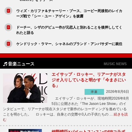
ウィズ・カリファ＆チャーリー・プース、コービー死後初のレイカ
ーズ戦で「シー・ユー・アゲイン」を披露
ドーチー、シザのデビュー作が元恋人と別れることを後押ししてく
れたと語る
ケンドリック・ラマー、シャネルのブランド・アンバサダーに就任
音楽ニュース
MUSIC NEWS
エイサップ・ロッキー、リアーナがスタ
ジオ入りしていると明かす「今まさにい
る」
2026年8月6日
洋楽
エイサップ・ロッキーが、現地時間2026年8月
5日に公開された『The Jason Lee Show』のイ
ンタビューで、リアーナが現在スタジオで新作のレコーディングを進めている
ことを明かした。 ロッキーは、自身との交際や3人の子供たちの …
続きを読
む
細野晴臣×パペットスンスンのSPコラボ