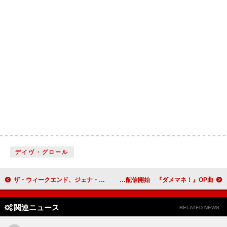
デイヴ・グロール
ザ・ウィークエンド、ジェナ・オルテガと共演する「Drive」MV公開
IVE、初ドラマタイアップの日本オリジナル新曲「DARE ME」配信開始 『ダメマネ！』OP曲
関連ニュース
RELATED NEWS