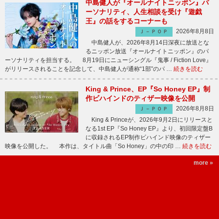
中島健人が『オールナイトニッポン』パ
ーソナリティ、人生相談を受け『遊戯
王』の話をするコーナーも
2026年8月8日
Ｊ－ＰＯＰ
中島健人が、2026年8月14日深夜に放送とな
るニッポン放送『オールナイトニッポン』のパ
ーソナリティを担当する。 8月19日にニューシングル『鬼事 / Fiction Love』
がリリースされることを記念して、中島健人が通称“1部”のパ …
続きを読む
King & Prince、EP『So Honey EP』制
作ビハインドのティザー映像を公開
2026年8月8日
Ｊ－ＰＯＰ
King & Princeが、2026年9月2日にリリースと
なる1st EP『So Honey EP』より、初回限定盤B
に収録されるEP制作ビハインド映像のティザー
映像を公開した。 本作は、タイトル曲「So Honey」の中の印 …
続きを読む
more »