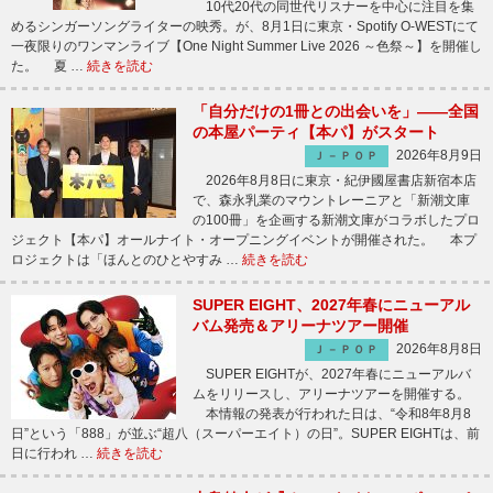
10代20代の同世代リスナーを中心に注目を集
めるシンガーソングライターの映秀。が、8月1日に東京・Spotify O-WESTにて
一夜限りのワンマンライブ【One Night Summer Live 2026 ～色祭～】を開催し
た。 夏 …
続きを読む
「自分だけの1冊との出会いを」――全国
の本屋パーティ【本パ】がスタート
2026年8月9日
Ｊ－ＰＯＰ
2026年8月8日に東京・紀伊國屋書店新宿本店
で、森永乳業のマウントレーニアと「新潮文庫
の100冊」を企画する新潮文庫がコラボしたプロ
ジェクト【本パ】オールナイト・オープニングイベントが開催された。 本プ
ロジェクトは「ほんとのひとやすみ …
続きを読む
SUPER EIGHT、2027年春にニューアル
バム発売＆アリーナツアー開催
2026年8月8日
Ｊ－ＰＯＰ
SUPER EIGHTが、2027年春にニューアルバ
ムをリリースし、アリーナツアーを開催する。
本情報の発表が行われた日は、“令和8年8月8
日”という「888」が並ぶ“超八（スーパーエイト）の日”。SUPER EIGHTは、前
日に行われ …
続きを読む