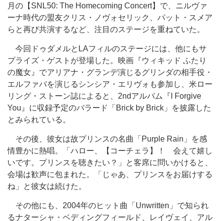
月の【SNL50: The Homecoming Concert】で、ニルヴァ
ーナ時代の盟友クリス・ノヴォセリック、パット・スメア
らと再び共演するなど、注目のステージを重ねていた。
今回ドゥダメルとLAフィルのステージには、他にもサ
プライズ・ゲストが登場した。映画『ウィキッド ふたり
の魔女』でアリアナ・グランデ演じるグリンダの相手役・
エルファバを演じるシンシア・エリヴォも参加し、米ロー
リング・ストーン誌によると、2ndアルバム『I Forgive
You』に収録予定のバラード「Brick by Brick」を披露した
とみられている。
その後、彼女は故プリンスの名曲「Purple Rain」を感
情豊かに熱唱。「ハロー、【コーチェラ】！ 会えて嬉し
いです。プリンスを聴きたい？」と客席に問いかけると、
会場は歓声に包まれた。「じゃあ、プリンスをお届けする
ね」と彼女は続けた。
その他にも、2004年のヒット曲「Unwritten」で知られ
るナターシャ・ベディングフィールド、レイヴェイ、アル