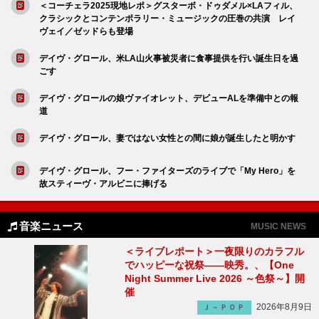
＜コーチェラ2025現地レポ＞グスターボ・ドゥダメル×LAフィル、
クラシックとコンテンポラリー・ミュージックの圧巻の共演 レイ
ヴェイ／ゼッドらも登場
デイヴ・グロール、米LA山火事被災者に食事提供を行い誕生日を過
ごす
デイヴ・グロールの娘ヴァイオレット、デビューALを準備中との報
道
デイヴ・グロール、妻ではない女性との間に娘が誕生したと明かす
デイヴ・グロール、フー・ファイターズのライブで「My Hero」を
故スティーヴ・アルビニに捧げる
音楽ニュース
MUSIC NEWS
＜ライブレポート＞一夜限りのカラフル
でハッピーな祝祭――映秀。、【One
Night Summer Live 2026 ～色祭～】開
催
2026年8月9日
Ｊ－ＰＯＰ