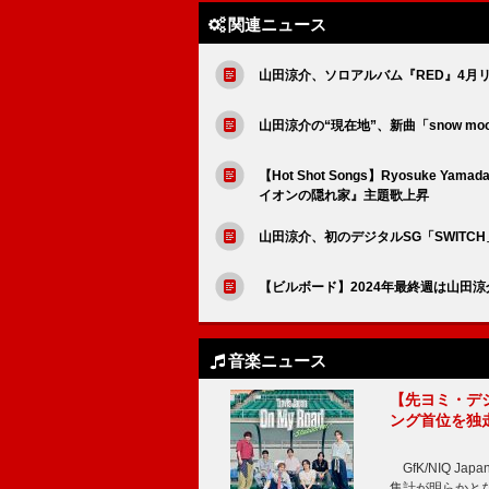
関連ニュース
山田涼介、ソロアルバム『RED』4月
山田涼介の“現在地”、新曲「snow m
【Hot Shot Songs】Ryosuke
イオンの隠れ家』主題歌上昇
山田涼介、初のデジタルSG「SWITCH
【ビルボード】2024年最終週は山田涼介
音楽ニュース
【先ヨミ・デジタル
ング首位を独
GfK/NIQ J
集計が明らかとなり、T