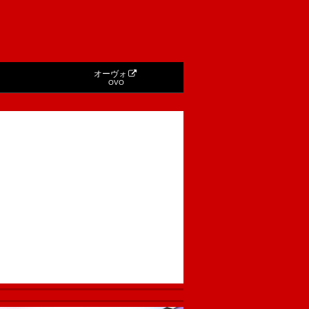
オーヴォ
OVO