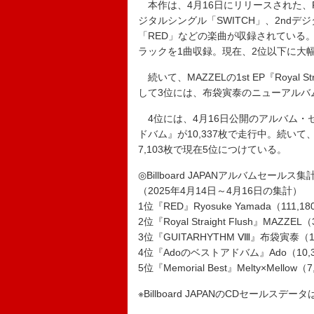
本作は、4月16日にリリースされた、Ryo
ジタルシングル「SWITCH」、2ndデ
「RED」などの楽曲が収録されている
ラックを1曲収録。現在、2位以下に大
続いて、MAZZELの1st EP『Royal S
して3位には、布袋寅泰のニューアルバム『
4位には、4月16日公開のアルバム・セ
ドバム』が10,337枚で走行中。続いて、Mel
7,103枚で現在5位につけている。
◎Billboard JAPANアルバムセールス
（2025年4月14日～4月16日の集計）
1位『RED』Ryosuke Yamada（111,1
2位『Royal Straight Flush』MAZZEL
3位『GUITARHYTHM Ⅷ』布袋寅泰（1
4位『Adoのベストアドバム』Ado（10,
5位『Memorial Best』Melty×Mellow（
※Billboard JAPANのCDセールスデ