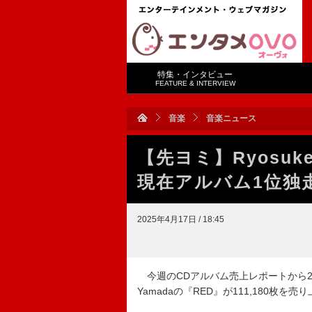
特集・インタビュー
FEATURE & INTERVIEW
音楽
音楽ニュース
【先ヨミ】Ryosuke
現在アルバム1位独
2025年4月17日 / 18:45
今週のCDアルバム売上レポートから202
Yamadaの『RED』が111,180枚