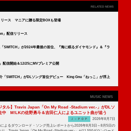
RELATED NEWS
リリース マニアに贈る限定BOXも登場
oon」配信リリース
 Yamada「SWITCH」が2024年最後の首位、『海に眠るダイヤモンド』＆『ラ
」配信開始＆12/25にMVプレミア公開
「SWITCH」がDLソング首位デビュー King Gnu「ねっこ」が浮上
MUSIC NEWS
】Travis Japan「On My Road -Stadium ver.-」がDLソ
走中 M!LKの佐野勇斗＆吉田仁人によるユニット曲が追う
2026年8月7日
Ｊ－ＰＯＰ
apanによるダウンロード・ソング売上レポートから2026年8月3日～8月5日の
ravis Japan「On My Road -Stadium ver.-」が11,550ダウンロード