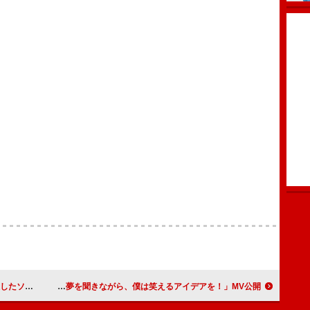
映像作品化
あいみょんが“都内を走り回る”、「君の夢を聞きながら、僕は笑えるアイデアを！」MV公開