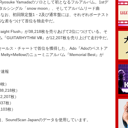
suke Yamadaのソロとして初となるフルアルバム。1stデ
ジタルシングル「snow moon」、そしてアルバムリード曲
。なお、初回限定盤1・2及び通常盤には、それぞれボーナスト
幅な差をつけて首位を独走中だ。
traight Flush』が38,218枚を売りあげて2位につけている。そ
GUITARHYTHM Ⅷ』が12,207枚を売り上げて走行中だ。
ールス・チャートで首位を獲得した、Ado『Adoのベストア
ty×Mellowのニューミニアルバム『Memorial Best』が
集計速報
80枚）
（38,218枚）
2,207枚）
337枚）
7,103枚）
ータは、SoundScan Japanのデータを使用しています。