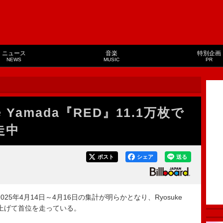
ニュース
音楽
特別企画
NEWS
MUSIC
PR
 Yamada『RED』11.1万枚で
走中
ポスト
シェア
送る
5年4月14日～4月16日の集計が明らかとなり、Ryosuke
を売り上げて首位を走っている。