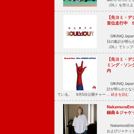
（DL）を売り上
【先ヨミ・デジタ
首位走行中 S
GfK/NIQ J
日の集計が明らかと
（DL）でトップ
【先ヨミ・デジタ
ミング・ソング
内
GfK/NIQ J
計が明らかとなり、M
ている。 8月5日公開チャー …
続きを読む
Nakamura
録曲＆ジャケ
NakamuraE
およびジャケッ