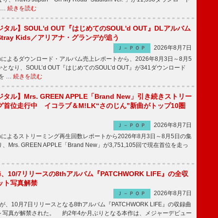
 …
続きを読む
ル】SOUL'd OUT『はじめてのSOUL'd OUT』DLアルバム
tray Kids／アリアナ・グランデが追う
2026年8月7日
Ｊ－ＰＯＰ
apanによるダウンロード・アルバム売上レポートから、2026年8月3日～8月5
なり、SOUL’d OUT『はじめてのSOUL’d OUT』が341ダウンロード
を …
続きを読む
ル】Mrs. GREEN APPLE「Brand New」引き続きストリー
首位走行中 イコラブ＆M!LK“さのじん”新曲がトップ10圏
2026年8月7日
Ｊ－ＰＯＰ
apanによるストリーミング再生回数レポートから2026年8月3日～8月5日の集
rs. GREEN APPLE「Brand New」が3,751,105回で現在首位を走っ
Emi、10/7リリースの8thアルバム『PATCHWORK LIFE』の全収
ット写真解禁
2026年8月7日
Ｊ－ＰＯＰ
miが、10月7日リリースとなる8thアルバム『PATCHWORK LIFE』の収録曲
ト写真が解禁された。 約2年4か月ぶりとなる本作は、メジャーデビュー