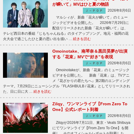
が瞬いて」MVはひと夏の物語
2026年8月6日
Ｊ－ＰＯＰ
マルシィが、新曲「花火が瞬いて」のミュー
ジックビデオを公開した。 2026年7月29日に
配信リリースされた新曲「花火が瞬いて」は、
テレビ西日本の番組『じもちゃんねる』のタイアップソング。地元・福岡の花
火大会で過ごしたひと夏の思い出を描い …
続きを読む
Omoinotake、南琴奈＆黒田昊夢が出演
する「花束」MVで“好き”を表現
2026年8月6日
Ｊ－ＰＯＰ
Omoinotakeが、新曲「花束」のミュージック
ビデオを公開した。 新曲「花束」は、TVアニ
メ『花ざかりの君たちへ』第2期のエンディング
テーマ。7月29日にニューシングル『FLASHBULB / 花束』としてリリースされ
た、日に日に大 …
続きを読む
Zilqy、ワンマンライブ【From Zero To
One】公式レポート到着
2026年8月6日
Ｊ－ＰＯＰ
Zilqyが2026年7月11日、東京・Veats Shibuya
にてワンマンライブ【From Zero To One】を開
催し、そのオフィシャルレポートが到着した。