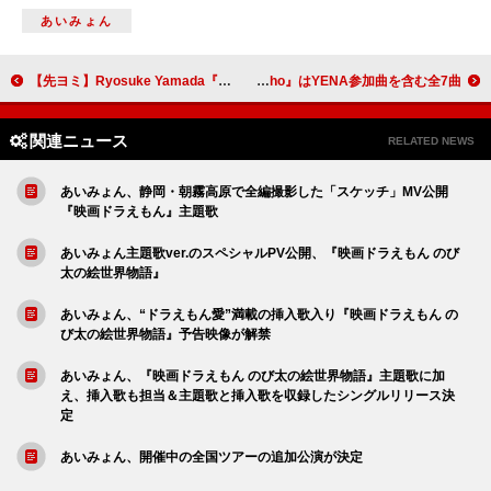
あいみょん
【先ヨミ】Ryosuke Yamada『RED』11.1万枚で現在アルバム1位独走中
BTSのJIN、ニューアルバム『Echo』はYENA参加曲を含む全7曲
関連ニュース
RELATED NEWS
あいみょん、静岡・朝霧高原で全編撮影した「スケッチ」MV公開
『映画ドラえもん』主題歌
あいみょん主題歌ver.のスペシャルPV公開、『映画ドラえもん のび
太の絵世界物語』
あいみょん、“ドラえもん愛”満載の挿入歌入り『映画ドラえもん の
び太の絵世界物語』予告映像が解禁
あいみょん、『映画ドラえもん のび太の絵世界物語』主題歌に加
え、挿入歌も担当＆主題歌と挿入歌を収録したシングルリリース決
定
あいみょん、開催中の全国ツアーの追加公演が決定