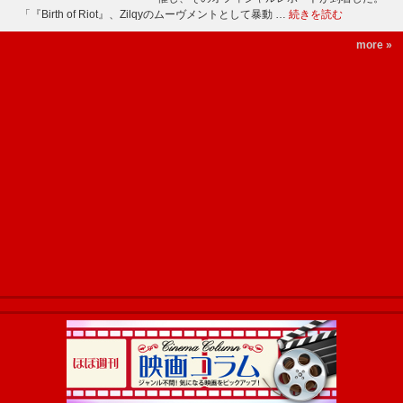
「『Birth of Riot』、Zilqyのムーヴメントとして暴動 …
続きを読む
more »