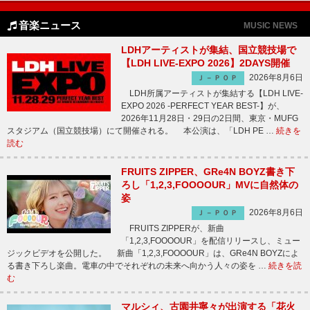
音楽ニュース
MUSIC NEWS
LDHアーティストが集結、国立競技場で
【LDH LIVE-EXPO 2026】2DAYS開催
2026年8月6日
Ｊ－ＰＯＰ
LDH所属アーティストが集結する【LDH LIVE-
EXPO 2026 -PERFECT YEAR BEST-】が、
2026年11月28日・29日の2日間、東京・MUFG
スタジアム（国立競技場）にて開催される。 本公演は、「LDH PE …
続きを
読む
FRUITS ZIPPER、GRe4N BOYZ書き下
ろし「1,2,3,FOOOOUR」MVに自然体の
姿
2026年8月6日
Ｊ－ＰＯＰ
FRUITS ZIPPERが、新曲
「1,2,3,FOOOOUR」を配信リリースし、ミュー
ジックビデオを公開した。 新曲「1,2,3,FOOOOUR」は、GRe4N BOYZによ
る書き下ろし楽曲。電車の中でそれぞれの未来へ向かう人々の姿を …
続きを読
む
マルシィ、古園井寧々が出演する「花火