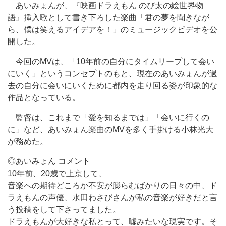
あいみょんが、『映画ドラえもん のび太の絵世界物
語』挿入歌として書き下ろした楽曲「君の夢を聞きなが
ら、僕は笑えるアイデアを！」のミュージックビデオを公
開した。
今回のMVは、「10年前の自分にタイムリープして会い
にいく」というコンセプトのもと、現在のあいみょんが過
去の自分に会いにいくために都内を走り回る姿が印象的な
作品となっている。
監督は、これまで「愛を知るまでは」「会いに行くの
に」など、あいみょん楽曲のMVを多く手掛ける小林光大
が務めた。
◎あいみょん コメント
10年前、20歳で上京して、
音楽への期待どころか不安が膨らむばかりの日々の中、ド
ラえもんの声優、水田わさびさんが私の音楽が好きだと言
う投稿をして下さってました。
ドラえもんが大好きな私とって、嘘みたいな現実です。そ