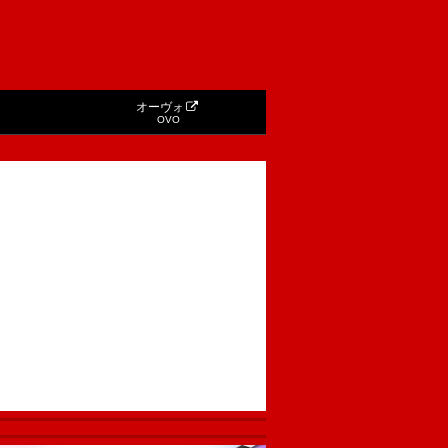
オーヴォ
OVO