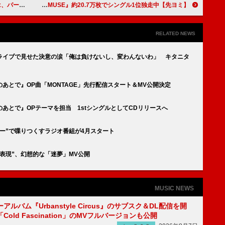
全燃焼の50分
【先ヨミ】ME:I『MUSE』約20.7万枚でシングル1位独走中
RELATED NEWS
ライブで見せた決意の涙「俺は負けないし、変わんないわ」 キタニタ
あとで』OP曲「MONTAGE」先行配信スタート＆MV公開決定
あとで』OPテーマを担当 1stシングルとしてCDリリースへ
ー”で喋りつくすラジオ番組が4月スタート
表現”、幻想的な「迷夢」MV公開
MUSIC NEWS
ルバム『Urbanstyle Circus』のサブスク＆DL配信を開
old Fascination」のMVフルバージョンも公開