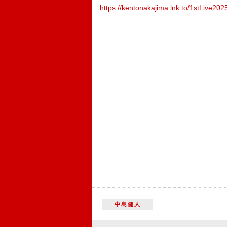
https://kentonakajima.lnk.to/1stLive
中島健人