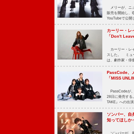
メリーが、ニューア
販売を開始し、収録
YouTubeで
カーリー・レ
「Don't Leav
カーリー・レイ・ジェ
スした。 ミュ
は、劇作家・俳
PassCode
「MISS UNL
PassCode
28日に発売する。
TAKE』への出
ソンバー、自
知ってほしか
ソンバーが、最新シ