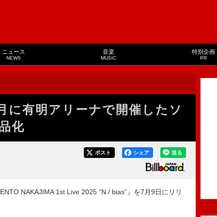
ニュース
音楽
特別企画
NEWS
MUSIC
PR
年1月に有明アリーナで開催したソ
品化
ポスト
シェア
送る
NAKAJIMA 1st Live 2025 “N / bias”』を7月9日にリリ