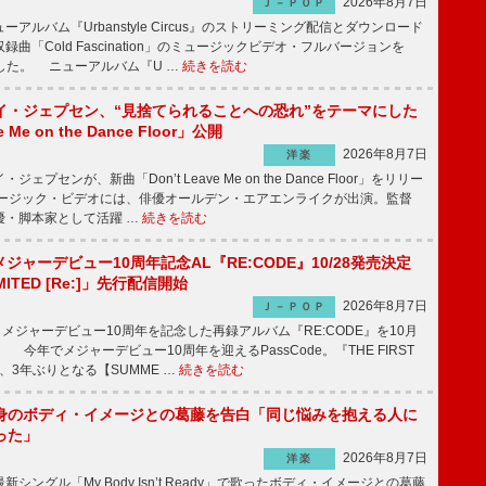
2026年8月7日
Ｊ－ＰＯＰ
ルバム『Urbanstyle Circus』のストリーミング配信とダウンロード
曲「Cold Fascination」のミュージックビデオ・フルバージョンを
公開した。 ニューアルバム『U …
続きを読む
イ・ジェプセン、“見捨てられることへの恐れ”をテーマにした
e Me on the Dance Floor」公開
2026年8月7日
洋楽
プセンが、新曲「Don’t Leave Me on the Dance Floor」をリリー
ージック・ビデオには、俳優オールデン・エアエンライクが出演。監督
優・脚本家として活躍 …
続きを読む
、メジャーデビュー10周年記念AL『RE:CODE』10/28発売決定
IMITED [Re:]」先行配信開始
2026年8月7日
Ｊ－ＰＯＰ
が、メジャーデビュー10周年を記念した再録アルバム『RE:CODE』を10月
 今年でメジャーデビュー10周年を迎えるPassCode。『THE FIRST
演、3年ぶりとなる【SUMME …
続きを読む
身のボディ・イメージとの葛藤を告白「同じ悩みを抱える人に
った」
2026年8月7日
洋楽
ングル「My Body Isn’t Ready」で歌ったボディ・イメージとの葛藤