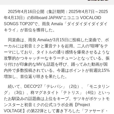
2025年4月16日公開（集計期間：2025年4月7日～2025
年4月13日）のBillboard JAPAN“ニコニコ VOCALOID
SONGS TOP20”で、雨良 Amala「ダイダイダイダイダイ
キライ」が首位を獲得した。
同楽曲は、雨良 Amalaが3月15日に投稿した楽曲で、ボ
ーカルには初音ミクと重音テトを起用。二人の“喧嘩”をテ
ーマにしており、タイトルの通り感情を爆発させるような
攻撃的かつキャッチーなキラーチューンとなっている。振
り付けが印象的なMVも話題を呼び、踊ってみた動画が国
内外で多数投稿されている。今週はポイントが前週比15%
増加し、首位返り咲きを果たした。
続いて、DECO*27「テレパシ」（2位）、「モニタリン
グ」（3位）、柊マグネタイト「テトリス」（4位）といっ
たお馴染みの話題曲は上位をキープ。サツキがポケットモ
ンスターと初音ミクの公式コラボ企画【Project
VOLTAGE】の第22弾として書き下ろした「ファサード・