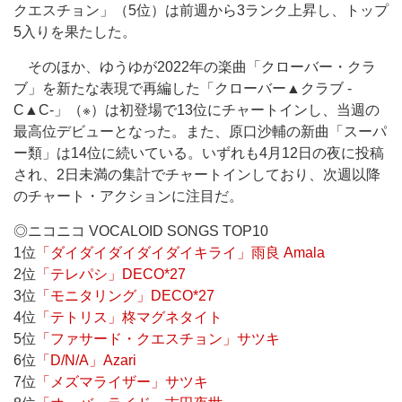
クエスチョン」（5位）は前週から3ランク上昇し、トップ
5入りを果たした。
そのほか、ゆうゆが2022年の楽曲「クローバー・クラ
ブ」を新たな表現で再編した「クローバー▲クラブ -
C▲C-」（※）は初登場で13位にチャートインし、当週の
最高位デビューとなった。また、原口沙輔の新曲「スーパ
ー類」は14位に続いている。いずれも4月12日の夜に投稿
され、2日未満の集計でチャートインしており、次週以降
のチャート・アクションに注目だ。
◎ニコニコ VOCALOID SONGS TOP10
1位
「ダイダイダイダイダイキライ」雨良 Amala
2位
「テレパシ」DECO*27
3位
「モニタリング」DECO*27
4位
「テトリス」柊マグネタイト
5位
「ファサード・クエスチョン」サツキ
6位
「D/N/A」Azari
7位
「メズマライザー」サツキ