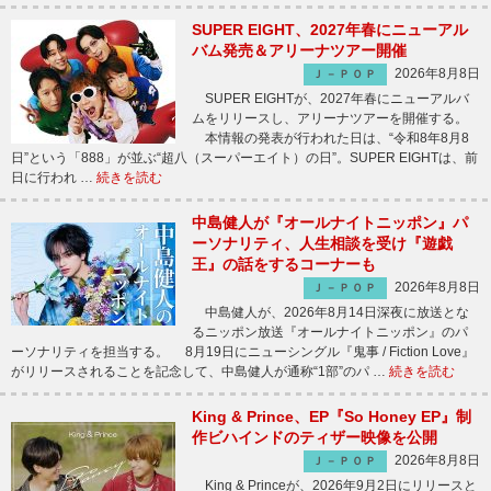
SUPER EIGHT、2027年春にニューアル
バム発売＆アリーナツアー開催
2026年8月8日
Ｊ－ＰＯＰ
SUPER EIGHTが、2027年春にニューアルバ
ムをリリースし、アリーナツアーを開催する。
本情報の発表が行われた日は、“令和8年8月8
日”という「888」が並ぶ“超八（スーパーエイト）の日”。SUPER EIGHTは、前
日に行われ …
続きを読む
中島健人が『オールナイトニッポン』パ
ーソナリティ、人生相談を受け『遊戯
王』の話をするコーナーも
2026年8月8日
Ｊ－ＰＯＰ
中島健人が、2026年8月14日深夜に放送とな
るニッポン放送『オールナイトニッポン』のパ
ーソナリティを担当する。 8月19日にニューシングル『鬼事 / Fiction Love』
がリリースされることを記念して、中島健人が通称“1部”のパ …
続きを読む
King & Prince、EP『So Honey EP』制
作ビハインドのティザー映像を公開
2026年8月8日
Ｊ－ＰＯＰ
King & Princeが、2026年9月2日にリリースと