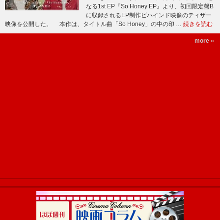
なる1st EP『So Honey EP』より、初回限定盤B
に収録されるEP制作ビハインド映像のティザー
映像を公開した。 本作は、タイトル曲「So Honey」の中の印 …
続きを読む
more »