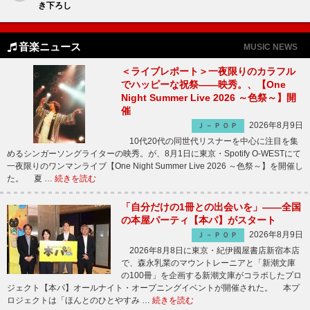
き下ろし
音楽ニュース
MUSIC NEWS
＜ライブレポート＞一夜限りのカラフル
でハッピーな祝祭――映秀。、【One
Night Summer Live 2026 ～色祭～】開
催
2026年8月9日
Ｊ－ＰＯＰ
10代20代の同世代リスナーを中心に注目を集
めるシンガーソングライターの映秀。が、8月1日に東京・Spotify O-WESTにて
一夜限りのワンマンライブ【One Night Summer Live 2026 ～色祭～】を開催し
た。 夏 …
続きを読む
「自分だけの1冊との出会いを」――全国
の本屋パーティ【本パ】がスタート
2026年8月9日
Ｊ－ＰＯＰ
2026年8月8日に東京・紀伊國屋書店新宿本店
で、森永乳業のマウントレーニアと「新潮文庫
の100冊」を企画する新潮文庫がコラボしたプロ
ジェクト【本パ】オールナイト・オープニングイベントが開催された。 本プ
ロジェクトは「ほんとのひとやすみ …
続きを読む