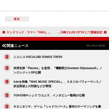
雨良
ケンドリック・ラマー『GNX』国内盤発売記念、芸人・永野CHANNELで特集が公開
SABLE HILLS、9/6に主催フェス【FRONTLINE FESTIVAL 2025】を川崎 CLUB CITTA'にて開催決定
関連ニュース
RELATED NEWS
ニコニコ VOCALOID SONGS TOP20
米津玄師「Plazma」を使用、『機動戦士Gundam GQuuuuuuX』ノ
ンクレジットOP公開
Adoを特集『NHK MUSIC SPECIAL』、スタジオパフォーマンス／
浜辺美波との対談などが実現
YOASOBI×シュウ ウエムラ、インタビュー動画が公開
キタニタツヤ、ゲーム『シャドウバース』新作のテーマソングを書