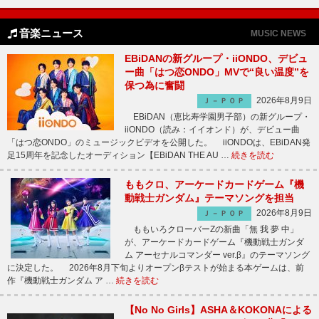
音楽ニュース
MUSIC NEWS
EBiDANの新グループ・iiONDO、デビュ
ー曲「はつ恋ONDO」MVで“良い温度”を
保つ為に奮闘
2026年8月9日
Ｊ－ＰＯＰ
EBiDAN（恵比寿学園男子部）の新グループ・
iiONDO（読み：イイオンド）が、デビュー曲
「はつ恋ONDO」のミュージックビデオを公開した。 iiONDOは、EBiDAN発
足15周年を記念したオーディション【EBiDAN THE AU …
続きを読む
ももクロ、アーケードカードゲーム『機
動戦士ガンダム』テーマソングを担当
2026年8月9日
Ｊ－ＰＯＰ
ももいろクローバーZの新曲「無 我 夢 中」
が、アーケードカードゲーム『機動戦士ガンダ
ム アーセナルコマンダー ver.β』のテーマソング
に決定した。 2026年8月下旬よりオープンβテストが始まる本ゲームは、前
作『機動戦士ガンダム ア …
続きを読む
【No No Girls】ASHA＆KOKONAによる