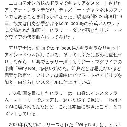
ニコロデオン放送のドラマでキャリアをスタートさせた
アリアナ・グランデだが、ディズニー・チャンネルのファ
ンでもあることを明らかになった。現地時間2025年8月19
日、彼女は自身が手がけるr.e.m. beautyの公式アカウント
に投稿された動画で、ヒラリー・ダフが演じたリジー・マ
グワイアの代表曲を歌ってみせた。
アリアナは、動画でr.e.m. beautyのキラキラなリキッド
アイシャドウを試している。そしてまぶたに多めに重ね塗
りしながら、即興でヒラリー演じるリジー・マグワイアの
楽曲「Why Not」を歌い始めた。即興だとは思えないほど
完璧な歌声で、アリアナは原曲にビブラートやアドリブを
加え、自分らしいスタイルに仕上げている。
この動画を目にしたヒラリーは、自身のインスタグラ
ム・ストーリーでシェアし、驚いた様子で反応。「私はよ
くAIに騙されるんだけど、これは本当に起きたこと」とコ
メントしている。
2000年代初頭にリリースされた「Why Not」は、ヒラリ