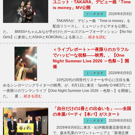
ユニット・TAKARA、デビュー曲「Time
is money」MV公開
2026年8月9日
Ｊ－ＰＯＰ
TAKARAが、デビュー曲「Time is money」を
配信リリースし、ミュージックビデオを公開し
た。 BMSG×ちゃんみなが手がけたガールズグループオーディション【No No
Girls】に参加したASHAとKOKONAによる新ユニ …
続きを読む
＜ライブレポート＞一夜限りのカラフル
でハッピーな祝祭――映秀。、【One
Night Summer Live 2026 ～色祭～】開
催
2026年8月9日
Ｊ－ＰＯＰ
10代20代の同世代リスナーを中心に注目を集
めるシンガーソングライターの映秀。が、8月1日に東京・Spotify O-WESTにて
一夜限りのワンマンライブ【One Night Summer Live 2026 ～色祭～】を開催し
た。 夏 …
続きを読む
「自分だけの1冊との出会いを」――全国
の本屋パーティ【本パ】がスタート
2026年8月9日
Ｊ－ＰＯＰ
2026年8月8日に東京・紀伊國屋書店新宿本店
で、森永乳業のマウントレーニアと「新潮文庫