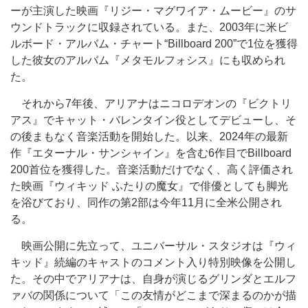
ーが主演した映画『リジー・マグワイア・ムービー』のサ
ウンドトラックに収録されている。また、2003年に米ビ
ルボード・アルバム・チャート“Billboard 200”で1位を獲得
した彼女のアルバム『メタモルフォシス』にも収められ
た。
それから7年後、アリアナはニコロデオンの『ビクトリ
アス』でキャット・バレンタイン役としてデビューし、そ
の後まもなく音楽活動を開始した。以来、2024年の最新
作『エターナル・サンシャイン』を含む6作目でBillboard
200首位を獲得した。音楽活動だけでなく、高く評価され
た映画『ウィキッド ふたりの魔女』で俳優としても脚光
を浴びており、同作の第2部は今年11月に全米公開され
る。
映画公開に先立って、ユニバーサル・スタジオは『ウィ
キッド』続編のキャストのコメント入り特別映像を公開し
た。その中でアリアナは、自身が演じるグリンダとエルフ
ァバの関係について「この友情がどこまで深まるのかが描