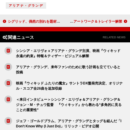
アリアナ・グランデ
シグリッド、偶然の別れを題材にしたニューALより新曲「Fort Knox」公開
ドージャ・キャット、ニューAL『Vie』アートワーク＆トレイラー解禁
関連ニュース
RELATED NEWS
シンシア・エリヴォｘアリアナ・グランデ主演、映画『ウィキッド
永遠の約束』特報＆ティザー・ビジュアル解禁
アリアナ・グランデ、来年ファンのために歌う計画を立てていると
投稿
映画『ウィキッド ふたりの魔女』サントラDX盤発売決定、オリジナ
ル・スコア全26曲を追加収録
＜来日インタビュー＞シンシア・エリヴォ＆アリアナ・グランデ＆
ジョン・M・チュウ監督 『ウィキッド』から教わる“多角的に見る
ことの重要性”
ジェフ・ゴールドブラム、アリアナ・グランデとタッグを組んだ「I
Don’t Know Why (I Just Do)」リリック・ビデオ公開