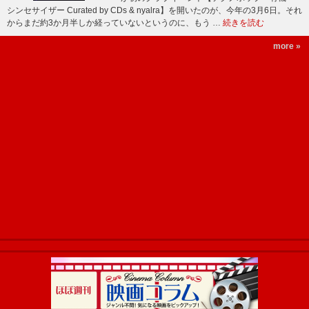
シンセサイザー Curated by CDs & nyalra】を開いたのが、今年の3月6日。それ
からまだ約3か月半しか経っていないというのに、もう …
続きを読む
more »