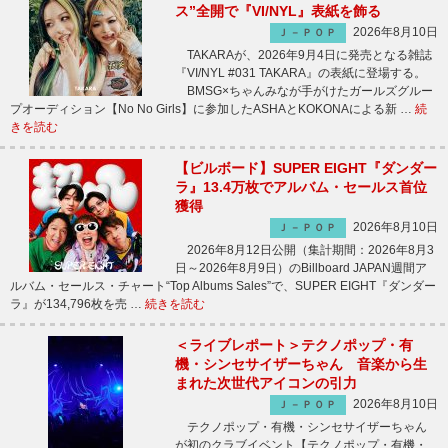
ス”全開で『VI/NYL』表紙を飾る
2026年8月10日
Ｊ－ＰＯＰ
TAKARAが、2026年9月4日に発売となる雑誌
『VI/NYL #031 TAKARA』の表紙に登場する。
BMSG×ちゃんみなが手がけたガールズグルー
プオーディション【No No Girls】に参加したASHAとKOKONAによる新 …
続
きを読む
【ビルボード】SUPER EIGHT『ダンダー
ラ』13.4万枚でアルバム・セールス首位
獲得
2026年8月10日
Ｊ－ＰＯＰ
2026年8月12日公開（集計期間：2026年8月3
日～2026年8月9日）のBillboard JAPAN週間ア
ルバム・セールス・チャート“Top Albums Sales”で、SUPER EIGHT『ダンダー
ラ』が134,796枚を売 …
続きを読む
＜ライブレポート＞テクノポップ・有
機・シンセサイザーちゃん 音楽から生
まれた次世代アイコンの引力
2026年8月10日
Ｊ－ＰＯＰ
テクノポップ・有機・シンセサイザーちゃん
が初のクラブイベント【テクノポップ・有機・