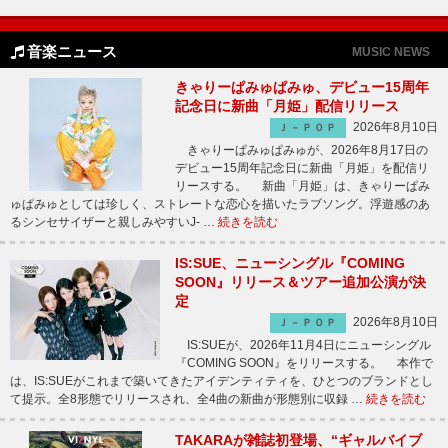
音楽ニュース
MUSIC NEWS
きゃりーぱみゅぱみゅ、デビュー15周年
記念日に新曲「月姫」配信リリース
2026年8月10日
Ｊ－ＰＯＰ
きゃりーぱみゅぱみゅが、2026年8月17日の
デビュー15周年記念日に新曲「月姫」を配信リ
リースする。 新曲「月姫」は、きゃりーぱみ
ゅぱみゅとしては珍しく、ストレートな恋心を描いたラブソング。浮遊感のあ
るシンセサイザーと親しみやすいJ- …
続きを読む
IS:SUE、ニューシングル『COMING
SOON』リリース＆ツアー追加公演が決
定
2026年8月10日
Ｊ－ＰＯＰ
IS:SUEが、2026年11月4日にニューシングル
『COMING SOON』をリリースする。 本作で
は、IS:SUEがこれまで築いてきたアイデンティティを、ひとつのブランドとし
て提示。全8形態でリリースされ、全4曲の新曲が形態別に収録 …
続きを読む
TAKARAが雑誌初登場、“ギャルバイブ