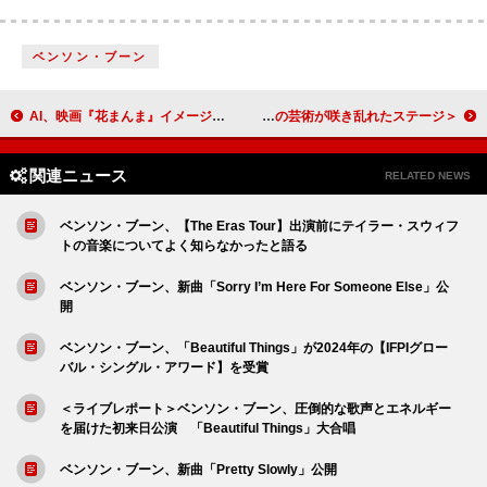
ベンソン・ブーン
AI、映画『花まんま』イメージソングの新曲「my wish」リリース＆MV公開
＜コーチェラ2025現地レポ＞レディー・ガガ、混沌の芸術が咲き乱れたステージ
関連ニュース
RELATED NEWS
ベンソン・ブーン、【The Eras Tour】出演前にテイラー・スウィフ
トの音楽についてよく知らなかったと語る
ベンソン・ブーン、新曲「Sorry I’m Here For Someone Else」公
開
ベンソン・ブーン、「Beautiful Things」が2024年の【IFPIグロー
バル・シングル・アワード】を受賞
＜ライブレポート＞ベンソン・ブーン、圧倒的な歌声とエネルギー
を届けた初来日公演 「Beautiful Things」大合唱
ベンソン・ブーン、新曲「Pretty Slowly」公開