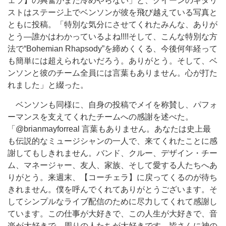
ェラ】の興奮がまだ冷めやらない」と、クイーンのギタリ
ストはステージ上でベンソンが彼を飛び越えている写真と
ともに投稿。「特別な気分にさせてくれたみんな、ありが
とう―誰かはわかっているよね!!!!そして、こんな特別な方
法で“Bohemian Rhapsody”を締めくくる、今後何年経って
も簡単には超えられないだろう。ありがとう。そして、ベ
ンソンと彼のチーム全員には言葉もありません。心が打た
れました」と綴った。
ベンソンも同様に、自身の投稿でメイを称賛し、パフォ
ーマンスを支えてくれたチームへの感謝を述べた。
「@brianmayforreal 言葉もありません。あなたは史上最
も伝説的なミュージシャンの一人で、来てくれたことに感
謝してもしきれません。バンド、クルー、デザイン・チー
ム、マネージャー、友人、家族、そして愛する人たちへあ
りがとう。来週末、【コーチェラ】に戻ってくるのが待ち
きれません。僕を呼んでくれてありがとうございます。そ
してシンプルなライブ配信のために尽力してくれて感謝し
ています。この仕事が大好きで、この人生が大好きで、音
楽が大好きで、周りの人たちが大好きです。皆さんに神の