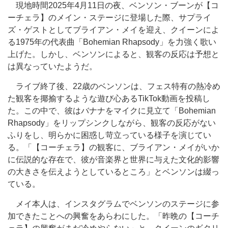
現地時間2025年4月11日の夜、ベンソン・ブーンが【コ
ーチェラ】のメイン・ステージに登場した際、サプライ
ズ・ゲストとしてブライアン・メイを迎え、クイーンによ
る1975年の代表曲「Bohemian Rhapsody」を力強く歌い
上げた。しかし、ベンソンによると、観客の反応は予想と
は異なっていたようだ。
ライブ終了後、22歳のベンソンは、フェス特有の熱冷め
た観客を揶揄するような遊び心あるTikTok動画を投稿し
た。この中で、彼はバナナをマイクに見立て「Bohemian
Rhapsody」をリップシンクしながら、観客の反応がない
ふりをし、明らかに困惑し苛立っている様子を演じてい
る。「【コーチェラ】の観客に、ブライアン・メイがいか
に伝説的な存在で、彼が音楽界と世界に与えた文化的影響
の大きさを伝えようとしているところ」とベンソンは綴っ
ている。
メイ本人は、インスタグラムでベンソンのステージに参
加できたことへの興奮をあらわにした。「昨晩の【コーチ