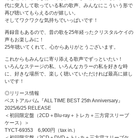
代に突入して歌っている私の歌声、みんなにこういう形で
再び聴いてもらえるのが嬉しい。
そしてワクワクな気持ちでいっぱいです！
再録音もあるので、昔の歌を25年経ったクリスタルケイの
声もお楽しみに！
25年聴いてくれて、心からありがとうございます。
これからもみんなに寄り添える歌声でずっといたい！
いろんなステージの私、いろんなカラーの私を好きな時
に、好きな場所で、楽しく聴いていただければ最高に嬉し
いです！
◎リリース情報
ベストアルバム『ALL TIME BEST 25th Anniversary』
2025/6/25 RELEASE
＜初回限定盤（2CD＋Blu-ray＋トレカ＋三方背スリーブ
ケース）＞
TYCT-69353 6,900円（tax in.）
＜初回限定盤（2CD＋DVD＋トレカ＋三方背スリーブケ