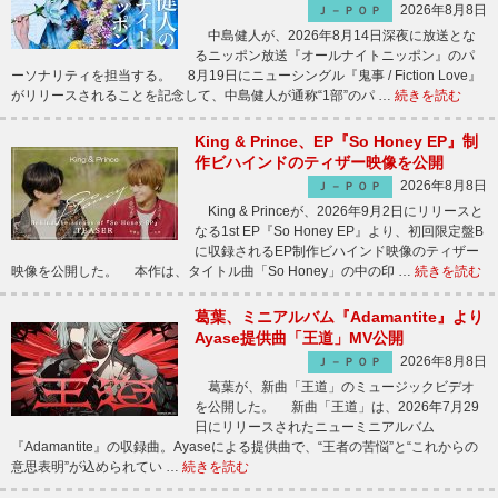
2026年8月8日
Ｊ－ＰＯＰ
中島健人が、2026年8月14日深夜に放送とな
るニッポン放送『オールナイトニッポン』のパ
ーソナリティを担当する。 8月19日にニューシングル『鬼事 / Fiction Love』
がリリースされることを記念して、中島健人が通称“1部”のパ …
続きを読む
King & Prince、EP『So Honey EP』制
作ビハインドのティザー映像を公開
2026年8月8日
Ｊ－ＰＯＰ
King & Princeが、2026年9月2日にリリースと
なる1st EP『So Honey EP』より、初回限定盤B
に収録されるEP制作ビハインド映像のティザー
映像を公開した。 本作は、タイトル曲「So Honey」の中の印 …
続きを読む
葛葉、ミニアルバム『Adamantite』より
Ayase提供曲「王道」MV公開
2026年8月8日
Ｊ－ＰＯＰ
葛葉が、新曲「王道」のミュージックビデオ
を公開した。 新曲「王道」は、2026年7月29
日にリリースされたニューミニアルバム
『Adamantite』の収録曲。Ayaseによる提供曲で、“王者の苦悩”と“これからの
意思表明”が込められてい …
続きを読む