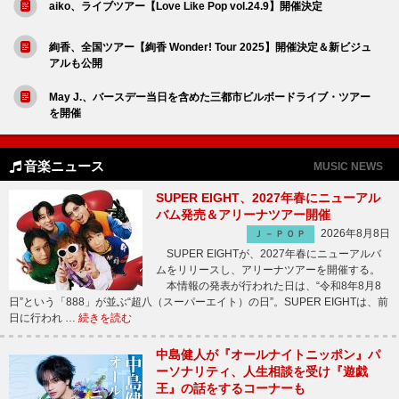
aiko、ライブツアー【Love Like Pop vol.24.9】開催決定
絢香、全国ツアー【絢香 Wonder! Tour 2025】開催決定＆新ビジュ
アルも公開
May J.、バースデー当日を含めた三都市ビルボードライブ・ツアー
を開催
音楽ニュース
MUSIC NEWS
SUPER EIGHT、2027年春にニューアル
バム発売＆アリーナツアー開催
2026年8月8日
Ｊ－ＰＯＰ
SUPER EIGHTが、2027年春にニューアルバ
ムをリリースし、アリーナツアーを開催する。
本情報の発表が行われた日は、“令和8年8月8
日”という「888」が並ぶ“超八（スーパーエイト）の日”。SUPER EIGHTは、前
日に行われ …
続きを読む
中島健人が『オールナイトニッポン』パ
ーソナリティ、人生相談を受け『遊戯
王』の話をするコーナーも