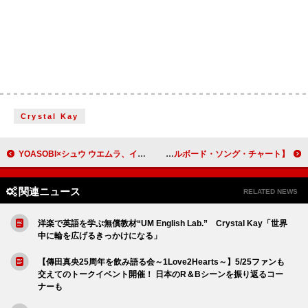
Crystal Kay
YOASOBI×シュウ ウエムラ、インタビュー動画が公開
【米ビルボード・ソング・チャート】ケンドリック・ラマー＆シザ8週連続首位、ビッグXザプラグ＆ベイリー・ジマーマン初登場4位
関連ニュース
RELATED NEWS
洋楽で英語を学ぶ無償教材“UM English Lab.” Crystal Kay「世界
中に輪を広げるきっかけになる」
【傳田真央25周年を飲み語る会～1Love2Hearts～】5/25ファンも
交えてのトークイベント開催！ 日本のR＆Bシーンを振り返るコー
ナーも