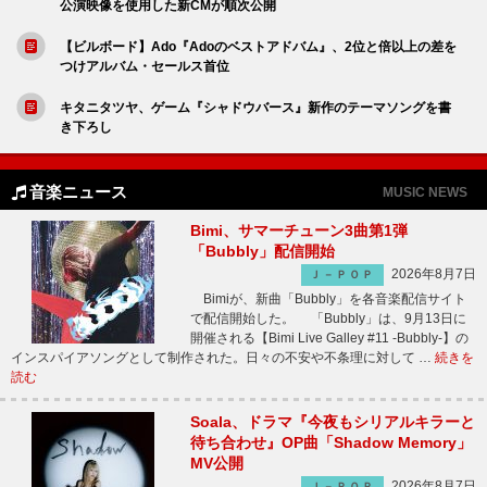
公演映像を使用した新CMが順次公開
【ビルボード】Ado『Adoのベストアドバム』、2位と倍以上の差を
つけアルバム・セールス首位
キタニタツヤ、ゲーム『シャドウバース』新作のテーマソングを書
き下ろし
音楽ニュース
MUSIC NEWS
Bimi、サマーチューン3曲第1弾
「Bubbly」配信開始
2026年8月7日
Ｊ－ＰＯＰ
Bimiが、新曲「Bubbly」を各音楽配信サイト
で配信開始した。 「Bubbly」は、9月13日に
開催される【Bimi Live Galley #11 -Bubbly-】の
インスパイアソングとして制作された。日々の不安や不条理に対して …
続きを
読む
Soala、ドラマ『今夜もシリアルキラーと
待ち合わせ』OP曲「Shadow Memory」
MV公開
2026年8月7日
Ｊ－ＰＯＰ