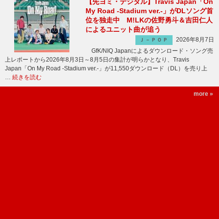
【先ヨミ・デジタル】Travis Japan「On
My Road -Stadium ver.-」がDLソング首
位を独走中 M!LKの佐野勇斗＆吉田仁人
によるユニット曲が追う
2026年8月7日
Ｊ－ＰＯＰ
GfK/NIQ Japanによるダウンロード・ソング売
上レポートから2026年8月3日～8月5日の集計が明らかとなり、Travis
Japan「On My Road -Stadium ver.-」が11,550ダウンロード（DL）を売り上
…
続きを読む
more »