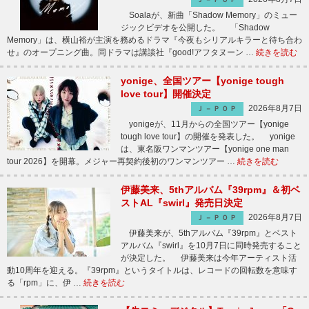
Soalaが、新曲「Shadow Memory」のミュー
ジックビデオを公開した。 「Shadow
Memory」は、横山裕が主演を務めるドラマ『今夜もシリアルキラーと待ち合わ
せ』のオープニング曲。同ドラマは講談社『good!アフタヌーン …
続きを読む
yonige、全国ツアー【yonige tough
love tour】開催決定
2026年8月7日
Ｊ－ＰＯＰ
yonigeが、11月からの全国ツアー【yonige
tough love tour】の開催を発表した。 yonige
は、東名阪ワンマンツアー【yonige one man
tour 2026】を開幕。メジャー再契約後初のワンマンツアー …
続きを読む
伊藤美来、5thアルバム『39rpm』＆初ベ
ストAL『swirl』発売日決定
2026年8月7日
Ｊ－ＰＯＰ
伊藤美来が、5thアルバム『39rpm』とベスト
アルバム『swirl』を10月7日に同時発売すること
が決定した。 伊藤美来は今年アーティスト活
動10周年を迎える。『39rpm』というタイトルは、レコードの回転数を意味す
る「rpm」に、伊 …
続きを読む