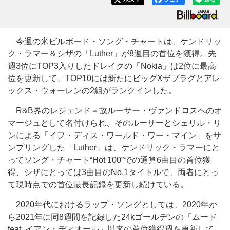
今週の米ビルボード・ソング・チャートは、ケンドリッ
ク・ラマー＆シザの「Luther」が8週目の首位を獲得。先
週3位にTOP3入りしたドレイクの「Nokia」は2位に最高
位を更新して、TOP10には新たにビッグXザプラグとアレ
ックス・ウォーレンの2組がランクインした。
R&B界のレジェンド＝故ルーサー・ヴァンドロスへのオ
マージュとして名付けられ、そのルーサーとシェリル・リ
ンによる「イフ・ディス・ワールド・ワー・マイン」をサ
ンプリングした「Luther」は、ケンドリック・ラマーにと
ってソング・チャート“Hot 100”での通算6曲目の首位獲
得、シザにとっては3曲目のNo.1タイトルで、両者にとっ
て現時点での首位最長記録を更新し続けている。
2020年代におけるラップ・ソングとしては、2020年か
ら2021年に同8週間を記録した24kゴールデンの「ムード
feat. イアン・ディオール」以来の首位獲得週を更新して、