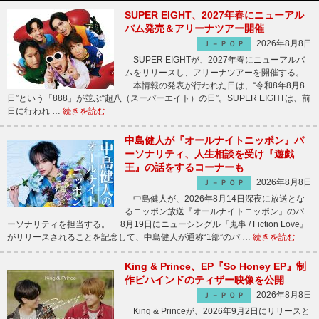
SUPER EIGHT、2027年春にニューアル
バム発売＆アリーナツアー開催
2026年8月8日
Ｊ－ＰＯＰ
SUPER EIGHTが、2027年春にニューアルバ
ムをリリースし、アリーナツアーを開催する。
本情報の発表が行われた日は、“令和8年8月8
日”という「888」が並ぶ“超八（スーパーエイト）の日”。SUPER EIGHTは、前
日に行われ …
続きを読む
中島健人が『オールナイトニッポン』パ
ーソナリティ、人生相談を受け『遊戯
王』の話をするコーナーも
2026年8月8日
Ｊ－ＰＯＰ
中島健人が、2026年8月14日深夜に放送とな
るニッポン放送『オールナイトニッポン』のパ
ーソナリティを担当する。 8月19日にニューシングル『鬼事 / Fiction Love』
がリリースされることを記念して、中島健人が通称“1部”のパ …
続きを読む
King & Prince、EP『So Honey EP』制
作ビハインドのティザー映像を公開
2026年8月8日
Ｊ－ＰＯＰ
King & Princeが、2026年9月2日にリリースと