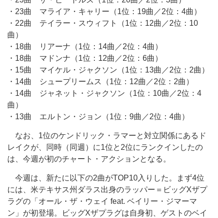
・23曲 マライア・キャリー（1位：19曲／2位：4曲）
・22曲 テイラー・スウィフト（1位：12曲／2位：10
曲）
・18曲 リアーナ（1位：14曲／2位：4曲）
・18曲 マドンナ（1位：12曲／2位：6曲）
・15曲 マイケル・ジャクソン（1位：13曲／2位：2曲）
・14曲 シュープリームス（1位：12曲／2位：2曲）
・14曲 ジャネット・ジャクソン（1位：10曲／2位：4
曲）
・13曲 エルトン・ジョン（1位：9曲／2位：4曲）
なお、1位のケンドリック・ラマーと対立関係にあるド
レイクが、同時（同週）に1位と2位にランクインしたの
は、今週が初のチャート・アクションとなる。
今週は、新たに以下の2曲がTOP10入りした。まず4位
には、米テキサス州ダラス出身のラッパー＝ビッグXザプ
ラグの「オール・ザ・ウェイ feat. ベイリー・ジマーマ
ン」が初登場。ビッグXザプラグは自身初、ゲストのベイ