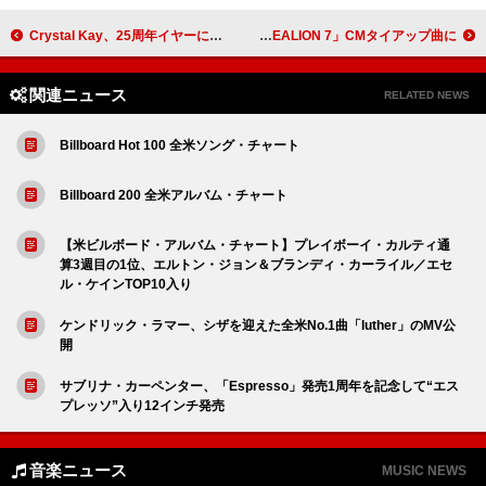
Crystal Kay、25周年イヤーに初のオールタイムベストAL発売決定
GLIM SPANKY、新曲「衝動」がクロスオーバーSUV「BYD SEALION 7」CMタイアップ曲に
関連ニュース
RELATED NEWS
Billboard Hot 100 全米ソング・チャート
Billboard 200 全米アルバム・チャート
【米ビルボード・アルバム・チャート】プレイボーイ・カルティ通
算3週目の1位、エルトン・ジョン＆ブランディ・カーライル／エセ
ル・ケインTOP10入り
ケンドリック・ラマー、シザを迎えた全米No.1曲「luther」のMV公
開
サブリナ・カーペンター、「Espresso」発売1周年を記念して“エス
プレッソ”入り12インチ発売
音楽ニュース
MUSIC NEWS