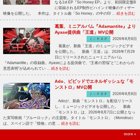
なる1st EP『So Honey EP』より、初回限定盤B
に収録されるEP制作ビハインド映像のティザー
映像を公開した。 本作は、タイトル曲「So Honey」の中の印 …
続きを読む
葛葉、ミニアルバム『Adamantite』より
Ayase提供曲「王道」MV公開
2026年8月8日
Ｊ－ＰＯＰ
葛葉が、新曲「王道」のミュージックビデオ
を公開した。 新曲「王道」は、2026年7月29
日にリリースされたニューミニアルバム
『Adamantite』の収録曲。Ayaseによる提供曲で、“王者の苦悩”と“これからの
意思表明”が込められてい …
続きを読む
Ado、ビビッドでエネルギッシュな「モ
ンストロ」MV公開
2026年8月8日
Ｊ－ＰＯＰ
Adoが、新曲「モンストロ」を配信リリース
し、ミュージックビデオを公開した。 新曲
「モンストロ」は、2026年8月7日に公開となっ
た実写映画『ブルーロック』の主題歌。タイトル「モンストロ」（Monstruo）
は、スペイン語で「怪物」の意 …
続きを読む
more »