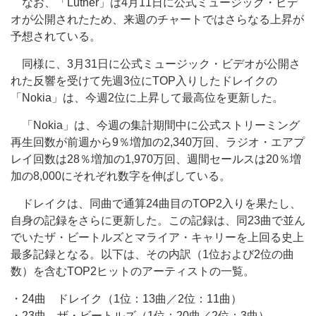
なお、「Luther」は4月11日に公式ミュージック・ビデ
オが公開されたため、来週のチャートではさらなる上昇が
予想されている。
同様に、3月31日に公式ミュージック・ビデオが公開さ
れた反響を受けて先週3位にTOP入りしたドレイクの
「Nokia」は、今週2位に上昇して最高位を更新した。
「Nokia」は、今週の集計期間中に公式ストリーミング
再生回数が前週から9％増加の2,340万回、ラジオ・エアプ
レイ回数は28％増加の1,970万回、週間セールスは20％増
加の8,000にそれぞれ数字を伸ばしている。
ドレイクは、同曲で通算24曲目のTOP2入りを果たし、
自身の記録をさらに更新した。この記録は、同23曲で並ん
でいたザ・ビートルズとマライア・キャリーを上回る史上
最多記録となる。以下は、その内訳（1位および2位の曲
数）を含むTOP2ヒットのアーティストの一覧。
・24曲 ドレイク（1位：13曲／2位：11曲）
・23曲 ザ・ビートルズ（1位：20曲／2位：3曲）