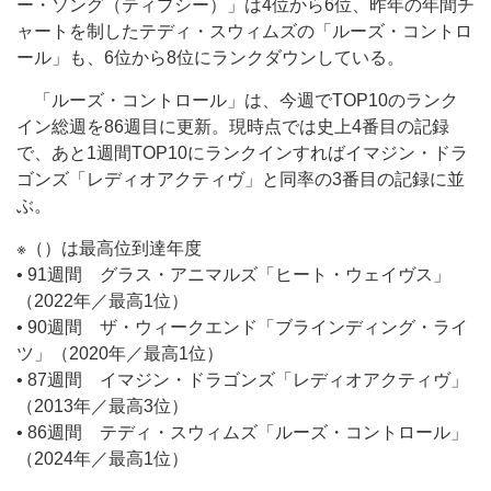
ー・ソング（ティプシー）」は4位から6位、昨年の年間チ
ャートを制したテディ・スウィムズの「ルーズ・コントロ
ール」も、6位から8位にランクダウンしている。
「ルーズ・コントロール」は、今週でTOP10のランク
イン総週を86週目に更新。現時点では史上4番目の記録
で、あと1週間TOP10にランクインすればイマジン・ドラ
ゴンズ「レディオアクティヴ」と同率の3番目の記録に並
ぶ。
※（）は最高位到達年度
• 91週間 グラス・アニマルズ「ヒート・ウェイヴス」
（2022年／最高1位）
• 90週間 ザ・ウィークエンド「ブラインディング・ライ
ツ」（2020年／最高1位）
• 87週間 イマジン・ドラゴンズ「レディオアクティヴ」
（2013年／最高3位）
• 86週間 テディ・スウィムズ「ルーズ・コントロール」
（2024年／最高1位）