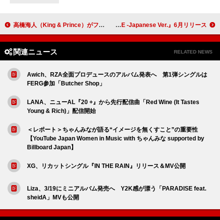
高橋海人（King & Prince）がファブリックルームを訪問、エトロの世界を紐解く動画公開
STAYC、日本ダブルAサイドシングル『Lover, Killer / BEBE -Japanese Ver.』6月リリース
関連ニュース
RELATED NEWS
Awich、RZA全面プロデュースのアルバム発表へ 第1弾シングルは
FERG参加「Butcher Shop」
LANA、ニューAL『20 +』から先行配信曲「Red Wine (It Tastes
Young & Rich)」配信開始
＜レポート＞ちゃんみなが語る“イメージを無くすこと”の重要性
【YouTube Japan Women in Music with ちゃんみな supported by
Billboard Japan】
XG、リカットシングル『IN THE RAIN』リリース＆MV公開
Liza、3/19にミニアルバム発売へ Y2K感が漂う「PARADISE feat.
sheidA」MVも公開