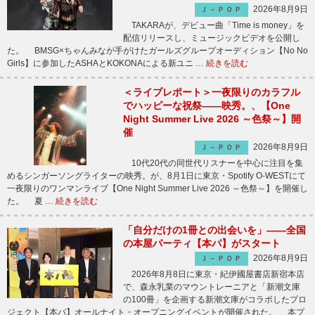
2026年8月9日
Ｊ－ＰＯＰ
TAKARAが、デビュー曲「Time is money」を
配信リリースし、ミュージックビデオを公開し
た。 BMSG×ちゃんみなが手がけたガールズグループオーディション【No No
Girls】に参加したASHAとKOKONAによる新ユニ …
続きを読む
＜ライブレポート＞一夜限りのカラフル
でハッピーな祝祭――映秀。、【One
Night Summer Live 2026 ～色祭～】開
催
2026年8月9日
Ｊ－ＰＯＰ
10代20代の同世代リスナーを中心に注目を集
めるシンガーソングライターの映秀。が、8月1日に東京・Spotify O-WESTにて
一夜限りのワンマンライブ【One Night Summer Live 2026 ～色祭～】を開催し
た。 夏 …
続きを読む
「自分だけの1冊との出会いを」――全国
の本屋パーティ【本パ】がスタート
2026年8月9日
Ｊ－ＰＯＰ
2026年8月8日に東京・紀伊國屋書店新宿本店
で、森永乳業のマウントレーニアと「新潮文庫
の100冊」を企画する新潮文庫がコラボしたプロ
ジェクト【本パ】オールナイト・オープニングイベントが開催された。 本プ