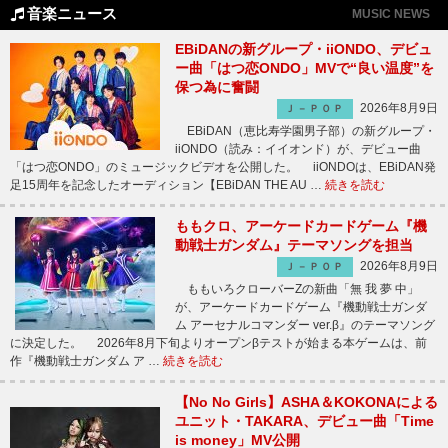
音楽ニュース
MUSIC NEWS
EBiDANの新グループ・iiONDO、デビュ
ー曲「はつ恋ONDO」MVで“良い温度”を
保つ為に奮闘
2026年8月9日
Ｊ－ＰＯＰ
EBiDAN（恵比寿学園男子部）の新グループ・
iiONDO（読み：イイオンド）が、デビュー曲
「はつ恋ONDO」のミュージックビデオを公開した。 iiONDOは、EBiDAN発
足15周年を記念したオーディション【EBiDAN THE AU …
続きを読む
ももクロ、アーケードカードゲーム『機
動戦士ガンダム』テーマソングを担当
2026年8月9日
Ｊ－ＰＯＰ
ももいろクローバーZの新曲「無 我 夢 中」
が、アーケードカードゲーム『機動戦士ガンダ
ム アーセナルコマンダー ver.β』のテーマソング
に決定した。 2026年8月下旬よりオープンβテストが始まる本ゲームは、前
作『機動戦士ガンダム ア …
続きを読む
【No No Girls】ASHA＆KOKONAによる
ユニット・TAKARA、デビュー曲「Time
is money」MV公開