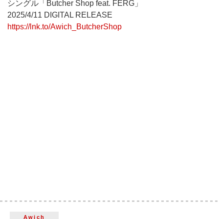
シングル「Butcher Shop feat. FERG」
2025/4/11 DIGITAL RELEASE
https://lnk.to/Awich_ButcherShop
Awich