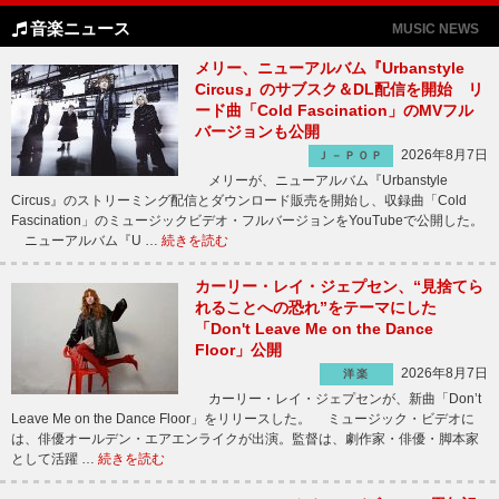
音楽ニュース
MUSIC NEWS
メリー、ニューアルバム『Urbanstyle
Circus』のサブスク＆DL配信を開始 リ
ード曲「Cold Fascination」のMVフル
バージョンも公開
2026年8月7日
Ｊ－ＰＯＰ
メリーが、ニューアルバム『Urbanstyle
Circus』のストリーミング配信とダウンロード販売を開始し、収録曲「Cold
Fascination」のミュージックビデオ・フルバージョンをYouTubeで公開した。
ニューアルバム『U …
続きを読む
カーリー・レイ・ジェプセン、“見捨てら
れることへの恐れ”をテーマにした
「Don't Leave Me on the Dance
Floor」公開
2026年8月7日
洋楽
カーリー・レイ・ジェプセンが、新曲「Don’t
Leave Me on the Dance Floor」をリリースした。 ミュージック・ビデオに
は、俳優オールデン・エアエンライクが出演。監督は、劇作家・俳優・脚本家
として活躍 …
続きを読む