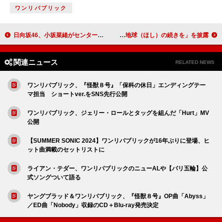
ワンリパブリック
日向坂46、小坂菜緒がセンターを務める14thシングル『Love yourself!』新ビジュアル解禁
コブクロ、大阪・関西万博の開会式で「この地球（ほし）の続きを」を披露
関連ニュース
RELATED NEWS
ワンリパブリック、『怪獣８号』「保科の休日」エンディングテー
マ担当 ショートver.をSNS先行公開
ワンリパブリック、ジェリー・ロールとタッグを組んだ「Hurt」MV
公開
【SUMMER SONIC 2024】ワンリパブリックが16年ぶりに登場、ヒ
ット曲満載のセットリストに
ライアン・テダー、ワンリパブリックのニューALや【パリ五輪】公
式ソングついて語る
ヤングブラッド＆ワンリパブリック、『怪獣８号』OP曲「Abyss」
／ED曲「Nobody」収録のCD＋Blu-ray発売決定