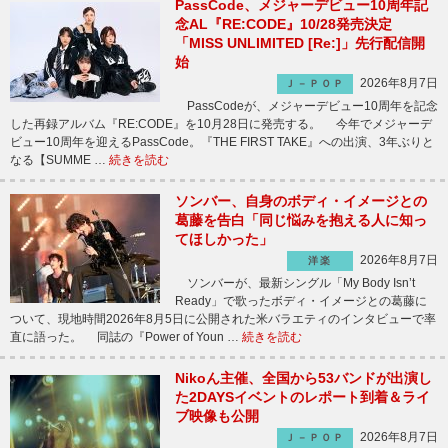
PassCode、メジャーデビュー10周年記
念AL『RE:CODE』10/28発売決定
「MISS UNLIMITED [Re:]」先行配信開
始
2026年8月7日
Ｊ－ＰＯＰ
PassCodeが、メジャーデビュー10周年を記念
した再録アルバム『RE:CODE』を10月28日に発売する。 今年でメジャーデ
ビュー10周年を迎えるPassCode。『THE FIRST TAKE』への出演、3年ぶりと
なる【SUMME …
続きを読む
ソンバー、自身のボディ・イメージとの
葛藤を告白「同じ悩みを抱える人に知っ
てほしかった」
2026年8月7日
洋楽
ソンバーが、最新シングル「My Body Isn’t
Ready」で歌ったボディ・イメージとの葛藤に
ついて、現地時間2026年8月5日に公開された米バラエティのインタビューで率
直に語った。 同誌の『Power of Youn …
続きを読む
Nikoん主催、全国から53バンドが出演し
た2DAYSイベントのレポート到着＆ライ
ブ映像も公開
2026年8月7日
Ｊ－ＰＯＰ