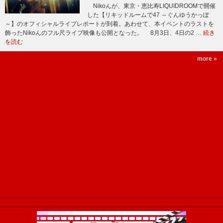
Nikoんが、東京・恵比寿LIQUIDROOMで開催
した【リキッドルームで47 ～ぐんゆうかっぽ
～】のオフィシャルライブレポートが到着。あわせて、本イベントのラストを
飾ったNikoんのフル尺ライブ映像も公開となった。 8月3日、4日の2 …
続き
を読む
more »