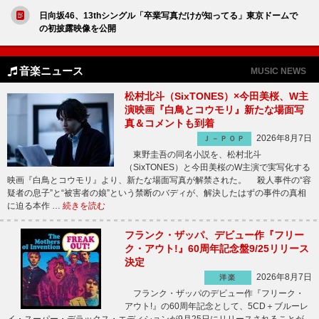
日向坂46、13thシングル「卒業写真だけが知ってる」東京ドームで
の初披露映像を公開
音楽ニュース
MUSIC NEWS
松村北斗（SixTONES）×今田美桜、W主
演映画『白鳥とコウモリ』新たな場面写
真＆コメントも到着
2026年8月7日
Ｊ－ＰＯＰ
東野圭吾の同名小説を、松村北斗
（SixTONES）と今田美桜のW主演で実写化する
映画『白鳥とコウモリ』より、新たな場面写真が解禁された。 殺人事件の“容
疑者の息子”と“被害者の娘”という禁断のバディが、解決したはずの事件の真相
に迫る本作 …
続きを読む
フランク・ザッパ、デビュー作『フリー
ク・アウト!』60周年記念盤9/25リリース
決定
2026年8月7日
洋楽
フランク・ザッパのデビュー作『フリーク・
アウト!』の60周年記念として、5CD＋ブルーレ