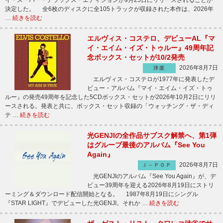
イ・スーパー・デラックス・エディションが9月25日にリリースされることが
決定した。 全6枚のディスクに全105トラックが収録された本作は、2026年
…
続きを読む
エルヴィス・コステロ、デビューAL『マ
イ・エイム・イズ・トゥルー』49周年記
念ボックス・セットが10/2発売
2026年8月7日
洋楽
エルヴィス・コステロが1977年に発表したデ
ビュー・アルバム『マイ・エイム・イズ・トゥ
ルー』の発売49周年を記念した5CDボックス・セットが2026年10月2日にリリ
ースされる。発表と共に、ボックス・セット収録の「ウォッチング・ザ・ディ
テ …
続きを読む
光GENJIの全作品サブスク解禁へ、第1弾
はグループ最後のアルバム『See You
Again』
2026年8月7日
Ｊ－ＰＯＰ
光GENJIのアルバム『See You Again』が、デ
ビュー39周年を迎える2026年8月19日にストリ
ーミング＆ダウンロード配信開始となる。 1987年8月19日にシングル
『STAR LIGHT』でデビューした光GENJI。それか …
続きを読む