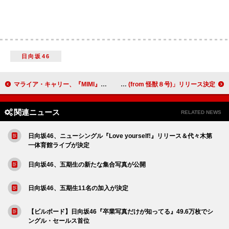
日向坂46
マライア・キャリー、『MIMI』20周年記念盤が発売決定＆「Don't Forget About Us (Kaytranada Remix)」公開
ワンリパブリック、東京で完成させた「保科の休日」エンディングテーマ「Invincible (from 怪獣８号)」リリース決定
関連ニュース
RELATED NEWS
日向坂46、ニューシングル『Love yourself!』リリース＆代々木第
一体育館ライブが決定
日向坂46、五期生の新たな集合写真が公開
日向坂46、五期生11名の加入が決定
【ビルボード】日向坂46『卒業写真だけが知ってる』49.6万枚でシ
ングル・セールス首位