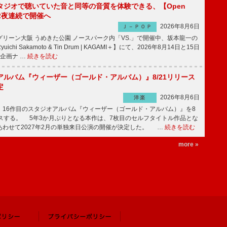
タジオで聴いていた音と同等の音質を体験できる、【Open
t】2夜連続で開催へ
2026年8月6日
Ｊ－ＰＯＰ
リーン大阪 うめきた公園 ノースパーク内「VS.」で開催中、坂本龍一の
chi Sakamoto & Tin Drum | KAGAMI＋】にて、2026年8月14日と15日
企画ナ …
続きを読む
アルバム『ウィーザー（ゴールド・アルバム）』8/21リリース
定
2026年8月6日
洋楽
16作目のスタジオアルバム『ウィーザー（ゴールド・アルバム）』を8
ースする。 5年3か月ぶりとなる本作は、7枚目のセルフタイトル作品とな
あわせて2027年2月の単独来日公演の開催が決定した。 …
続きを読む
more »