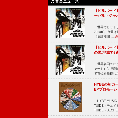
音楽ニュース
【ビルボード】TE
ーバル・ジャ
世界でヒットしている
Japan”。今週はT
（集計期間 …
続
【ビルボード】TE
の国/地域で3
世界各国でヒット
ャート）”。当週はTE
で首位を獲得し
HYBEの新ガ
EPプロモー
HYBE MUS
TUIDE（テ
TUIDE（SEOH