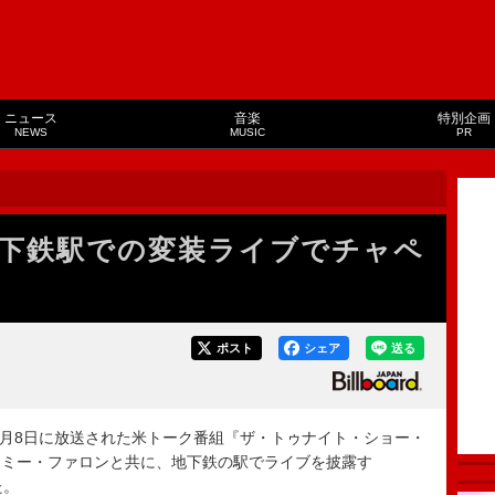
ニュース
音楽
特別企画
NEWS
MUSIC
PR
下鉄駅での変装ライブでチャペ
ポスト
シェア
送る
4月8日に放送された米トーク番組『ザ・トゥナイト・ショー・
ジミー・ファロンと共に、地下鉄の駅でライブを披露す
た。