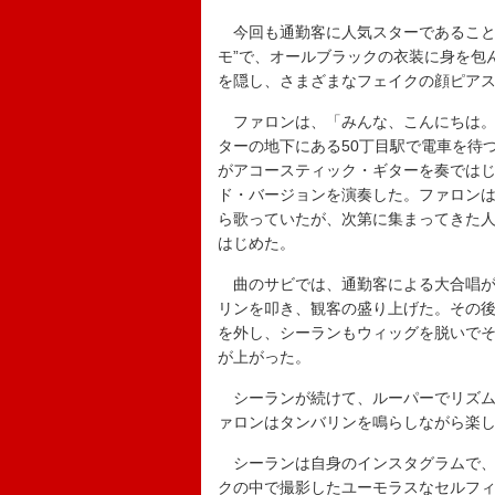
今回も通勤客に人気スターであること
モ”で、オールブラックの衣装に身を包
を隠し、さまざまなフェイクの顔ピア
ファロンは、「みんな、こんにちは。
ターの地下にある50丁目駅で電車を待
がアコースティック・ギターを奏ではじめ、
ド・バージョンを演奏した。ファロン
ら歌っていたが、次第に集まってきた
はじめた。
曲のサビでは、通勤客による大合唱が
リンを叩き、観客の盛り上げた。その
を外し、シーランもウィッグを脱いで
が上がった。
シーランが続けて、ルーパーでリズムを
ァロンはタンバリンを鳴らしながら楽
シーランは自身のインスタグラムで、
クの中で撮影したユーモラスなセルフィ