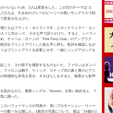
がバレないため、2人は変装をした。この日のテーマは“エ
んだ2人は、大きめのグレーのビーニーや黒いサングラスで顔
スで変装を仕上げた。
僕たちはフラット・ポイズンです」とロックフェラー・セン
つ人々に向かって、小さな声で語りかけた。すると、シーラン
チャペル・ローンの「Pink Pony Club」のアンプラグ
は歌詞をプリントアウトした紙を手に持ち、歌詞を確認しなが
人々はプリントアウトを必要とせず、一緒にシングアロングを
起こり、その様子を撮影するものもいた。ファロンはタンバ
後、ファロンは帽子、ウィッグ、スナップ式の鼻と唇のピアス
その特徴的な赤毛を見せ、ネタばらしをすると、観客から歓声
刻みながら、最新シングル「Azizam」を歌い始めると、フ
し気に踊った。
このパフォーマンスの写真や、長いプロモーション・ウィー
ーの数々を公開した。1枚目の写真について、彼は「14歳のと