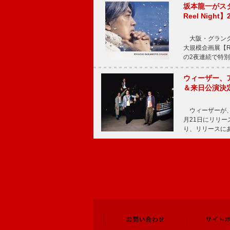
坂本龍一がス
Reel Nigh
大阪・グラング
大規模企画展【Ryui
の2夜連続で特別
ウィーザー、
＆来日公演決
ウィーザーが、
月21日にリリ
り、リリースに