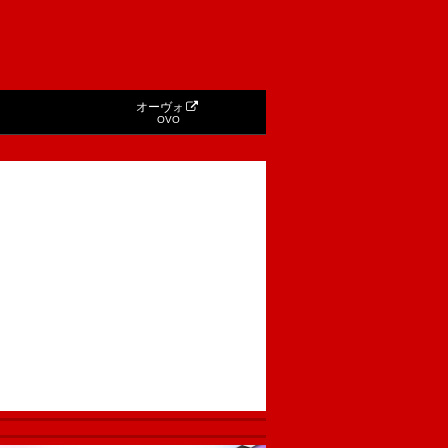
オーヴォ
OVO