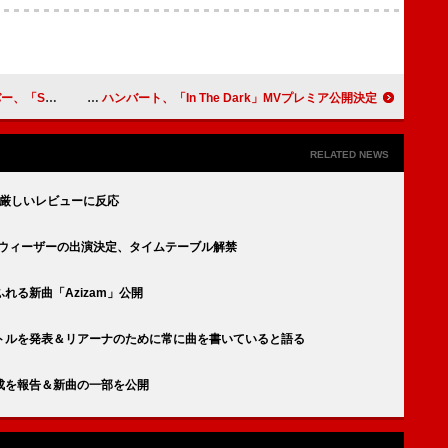
数が10億回突破
ハンバート ハンバート、「In The Dark」MVプレミア公開決定
RELATED NEWS
の厳しいレビューに反応
／ウィーザーの出演決定、タイムテーブル解禁
る新曲「Azizam」公開
トルを発表＆リアーナのために常に曲を書いていると語る
成を報告＆新曲の一部を公開