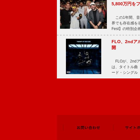
5,800万円
この1年間、音
界でも存在感を示
Fest】の特別企画
FLO、2ndア
開
FLOが、2ndア
は、タイトル曲「T
ード・シングル「L