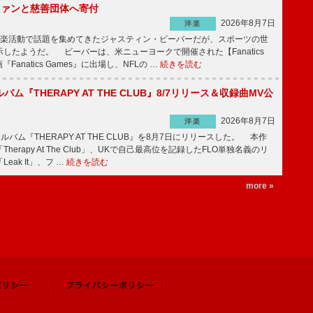
をファンと慈善団体へ寄付
2026年8月7日
洋楽
楽活動で話題を集めてきたジャスティン・ビーバーだが、スポーツの世
したようだ。 ビーバーは、米ニューヨークで開催された【Fanatics
『Fanatics Games』に出場し、NFLの …
続きを読む
ルバム『THERAPY AT THE CLUB』8/7リリース＆収録曲MV公
2026年8月7日
洋楽
ルバム『THERAPY AT THE CLUB』を8月7日にリリースした。 本作
herapy At The Club」、UKで自己最高位を記録したFLO単独名義のリ
eak It」、フ …
続きを読む
more »