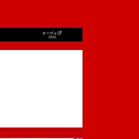
オーヴォ
OVO