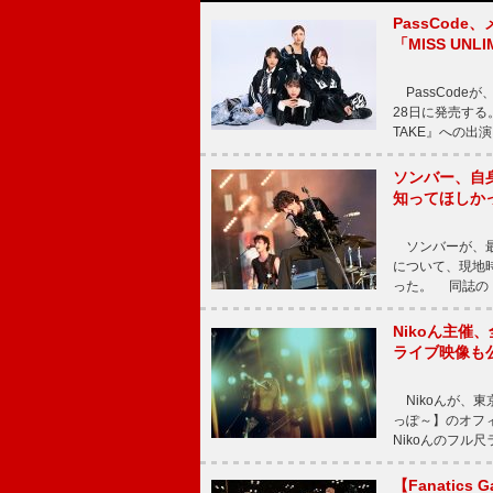
PassCode
「MISS UNL
PassCode
28日に発売する。
TAKE』への出
ソンバー、自
知ってほしか
ソンバーが、最新シ
について、現地時
った。 同誌の『Po
Nikoん主催
ライブ映像も
Nikoんが、東
っぽ～】のオフ
Nikoんのフル
【Fanatic