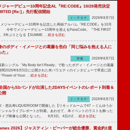
、メジャーデビュー10周年記念AL『RE:CODE』10/28発売決定
IMITED [Re:]」先行配信開始
2026年8月7日
Ｊ－ＰＯＰ
が、メジャーデビュー10周年を記念した再録アルバム『RE:CODE』を10月
 今年でメジャーデビュー10周年を迎えるPassCode。『THE FIRST
演、3年ぶりとなる【SUMME …
続きを読む
身のボディ・イメージとの葛藤を告白「同じ悩みを抱える人に
った」
2026年8月7日
洋楽
ングル「My Body Isn’t Ready」で歌ったボディ・イメージとの葛藤
間2026年8月5日に公開された米バラエティのインタビューで率直に語
wer of Youn …
続きを読む
、全国から53バンドが出演した2DAYSイベントのレポート到着＆
公開
2026年8月7日
Ｊ－ＰＯＰ
京・恵比寿LIQUIDROOMで開催した【リキッドルームで47 ～ぐんゆうか
ィシャルライブレポートが到着。あわせて、本イベントのラストを飾った
尺ライブ映像も公開となった。 8月3日、4日の2 …
続きを読む
s Games 2026】ジャスティン・ビーバーが総合優勝、賞金約1億