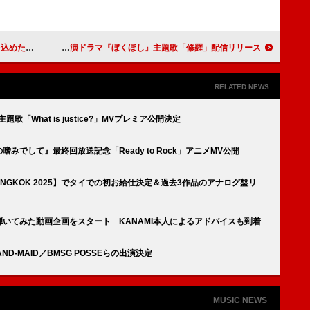
信リリース
ヨルシカ、磯村勇斗の主演ドラマ『ぼくほし』主題歌「修羅」配信リリース
RELATED NEWS
歌「What is justice?」MVプレミア公開決定
嗜みでして』最終回放送記念「Ready to Rock」アニメMV公開
C BANGKOK 2025】でタイでの初お給仕決定＆過去3作品のアナログ盤リ
ock」の弾いてみた動画企画をスタート KANAMI本人によるアドバイスも到着
BAND-MAID／BMSG POSSEらの出演決定
MUSIC NEWS