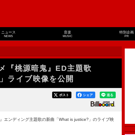
ニュース
音楽
特別企画
NEWS
MUSIC
PR
アニメ『桃源暗鬼』ED主題歌
ice?」ライブ映像を公開
ポスト
シェア
送る
エンディング主題歌の新曲「What is justice?」のライブ映