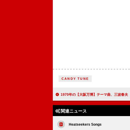
CANDY TUNE
1970年の【大阪万博】テーマ曲、三波春夫「世界の国からこんにちは」リマスタ
関連ニュース
Heatseekers Songs