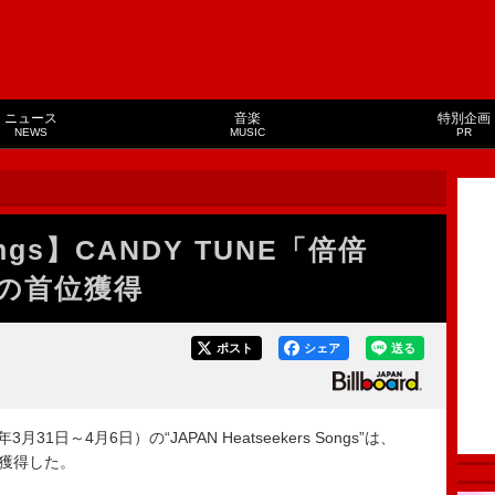
ニュース
音楽
特別企画
NEWS
MUSIC
PR
Songs】CANDY TUNE「倍倍
目の首位獲得
ポスト
シェア
送る
1日～4月6日）の“JAPAN Heatseekers Songs”は、
位を獲得した。