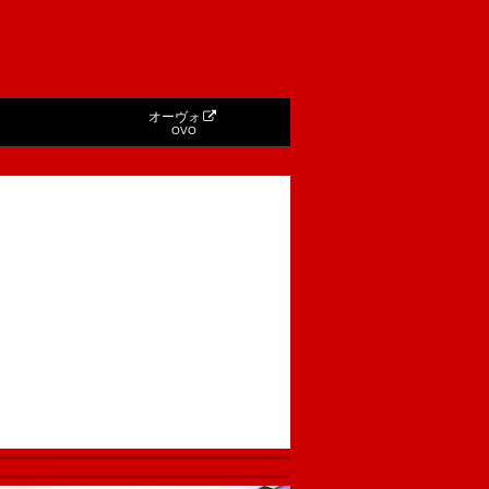
オーヴォ
OVO