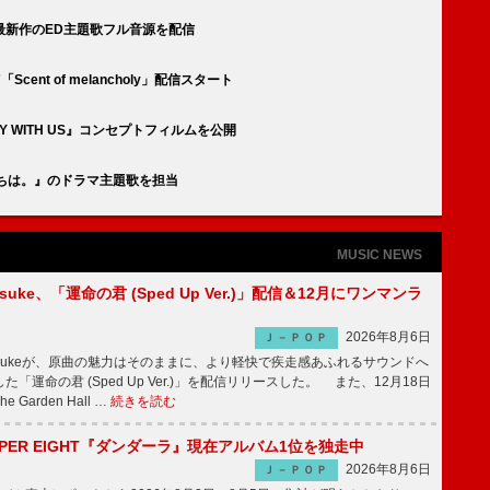
最新作のED主題歌フル音源を配信
cent of melancholy」配信スタート
 WITH US』コンセプトフィルムを公開
僕たちは。』のドラマ主題歌を担当
MUSIC NEWS
nosuke、「運命の君 (Sped Up Ver.)」配信＆12月にワンマンラ
2026年8月6日
Ｊ－ＰＯＰ
nnosukeが、原曲の魅力はそのままに、より軽快で疾走感あふれるサウンドへ
「運命の君 (Sped Up Ver.)」を配信リリースした。 また、12月18日
Garden Hall …
続きを読む
PER EIGHT『ダンダーラ』現在アルバム1位を独走中
2026年8月6日
Ｊ－ＰＯＰ