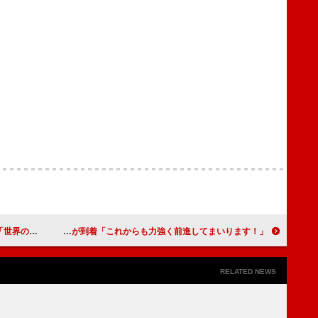
ー版が配信開始
HANA「ROSE」総合首位獲得コメントが到着「これからも力強く前進してまいります！」
RELATED NEWS