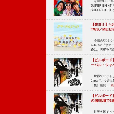
今週のCDアルバ
SUPER EI
SUPER EIG
【先ヨミ】≒
TWS／ME:I
今週のCDシング
≒JOYの『サマ
作は、天野香乃
【ビルボード】TE
ーバル・ジャ
世界でヒットしている
Japan”。今週はT
（集計期間 …
続
【ビルボード】TE
の国/地域で3
世界各国でヒット