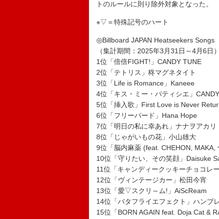
トのルールに則り除外対象となった。
※▽＝特殊記号のハート
◎Billboard JAPAN Heatseekers Songs
（集計期間：2025年3月31日～4月6日
1位「倍倍FIGHT!」CANDY TUNE
2位「テトリス」柊マグネタイト
3位「Life is Romance」Kaneee
4位「キス・ミー・パティシエ」CANDY 
5位「挿入歌」First Love is Never Retur
6位「フリーバード」Hana Hope
7位「明日の私に幸あれ」ナナヲアカリ
8位「じゃがいもの花」小山雄大
9位「脳内麻薬 (feat. CHEHON, MAKA, 句
10位「守りたい、その笑顔」Daisuke Sa
11位「キャンディークッキーチョコレート (
12位「ヴィンテージカー」松田今宵
13位「愛▽スクリ～ム!」AiScReam
14位「バタフライエフェクト」ハンブ
15位「BORN AGAIN feat. Doja Cat & 