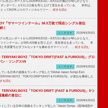
ム売上レポートから2026年8月3日～8月5日の集計が明らかとなり、
GHT『ダンダーラ』が111,111枚を売り上げて首位を走っている。 本作は、
HTにとって約2年ぶりのフィジカルリリー …
続きを読む
JOY『サマーツインテール』36.5万枚で現在シングル首位
が続く
2026年8月6日
Ｊ－ＰＯＰ
ル売上レポートから2026年8月3日～8月5日の集計が明らかとなり、
ーツインテール』が365,420枚を売り上げ、現在首位を走っている。 本
愛と市原愛弓がダブルセンターを務めるサマーソング。 …
続きを読む
RIYAKI BOYZ「TOKYO DRIFT(FAST & FURIOUS)」グロ
パン・ソングスV9
2026年8月6日
Ｊ－ＰＯＰ
日本の楽曲をランキング化した“Global Japan Songs Excl.
ERIYAKI BOYZ「TOKYO DRIFT(FAST & FURIOUS)」が首位を獲得した
きを読む
RIYAKI BOYZ「TOKYO DRIFT (FAST & FURIOUS)」5つ
週連続の首位に
2026年8月6日
Ｊ－ＰＯＰ
している日本の楽曲をランキング化した “Japan Songs（国/地域別チ