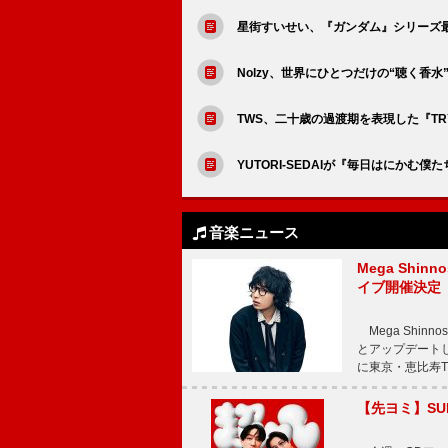
星街すいせい、『ガンダム』シリーズ
Nolzy、世界にひとつだけの“聴く香水”「S
TWS、二十歳の過渡期を表現した『TRY
YUTORI-SEDAIが『毎日はにかむ
音楽ニュース
Mega Shin
イブ開催決定
Mega Shi
とアップデートした
に東京・恵比寿The 
【先ヨミ】SU