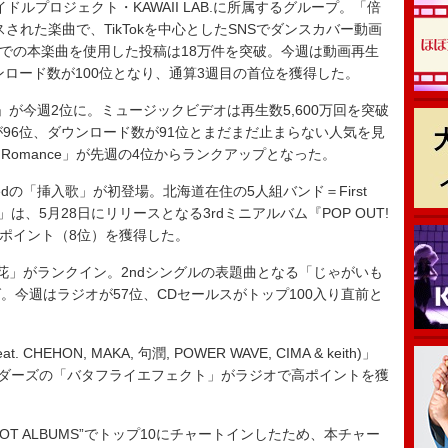
ドルプロジェクト・KAWAII LAB.に所属するグループ。「倍
リースされた楽曲で、TikTokを中心としたSNSでダンスカバー動画
okでの本楽曲を使用した投稿は18万件を突破。今週は動画再生
ンロード数が100位となり、通算3週目の首位を獲得した。
が今週2位に。ミュージックビデオは再生数5,600万回を突破
が96位、ダウンロード数が91位とまだまだ止まらない人気を見
 is Romance」が先週の4位からランクアップとなった。
Returnedの「挿入歌」が初登場。北海道在住の5人組バンド＝First
曲「挿入歌」は、5月28日にリリースとなる3rdミニアルバム『POP OUT!
高ポイント（8位）を獲得した。
」がランクイン。2ndシングルの表題曲となる「じゃがいも
今週はラジオが57位、CDセールスがトップ100入り直前と
EHON, MAKA, 句潤, POWER WAVE, CIMA & keith)」
ッダーズの「バタフライエフェクト」がラジオで高ポイントを獲
、“HOT ALBUMS”でトップ10にチャートインしたため、本チャー