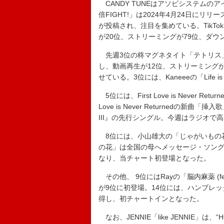
CANDY TUNEはアソビシステムのアイ
倍FIGHT!」は2024年4月24日にリ
が投稿され、注目を集めている。TikT
が20位、ストリーミングが79位、ダウ
先週3位の柊マグネタイト「テトリス」
し、動画再生が12位、ストリーミング
せている。3位には、Kaneeeの「Life
5位には、First Love is Never 
Love is Never Returnedの新
III』の先行シングル。今週はラジオで
8位には、小山雄大の「じゃがいもの花
の花」は全国の母へメッセージ・ソング。
なり、当チャート初登場となった。
その他、 9位にはRayの「脳内麻薬 (feat. CH
が9位に初登場。14位には、ハンブレ
得し、初チャートインとなった。
なお、JENNIE「like JENNIE」は