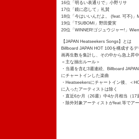
16位「明るい表通りで」小野リサ
17位「鏡に恋して」礼賛
18位「今はいいんだよ。 (feat. 可不)」M
19位「TSUBOMI」野田愛実
20位「WINNER!ゴジュウジャー!」Wienn
【JAPAN Heatseekers Songs】とは
Billboard JAPAN HOT 10
画再生数を集計し、その中から急上昇
＜主な抽出ルール＞
・当週を含む3週連続、Billboard J
にチャートインした楽曲
・Heatseekersにチャートイン後、＜H
に入ったアーティストは除く
・直近6か月（26週）中4か月相当（1
・除外対象アーティストがfeat.等で