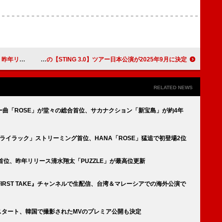
E」が最高位更新
スティング、トリオ編成の【STING 3.0】ツアー日本公演が2025年9月に決定
RELATED NEWS
ー曲「ROSE」が堂々の総合首位、サカナクション「新宝島」が約4年
PLE「ライラック」ストリーミング首位、HANA「ROSE」猛追で初登場2位
OSE」首位、昨年リリース清水翔太「PUZZLE」が最高位更新
 FIRST TAKE』チャンネルで生配信、台湾＆マレーシアでの海外公演で
信スタート、韓国で撮影されたMVのプレミア公開も決定