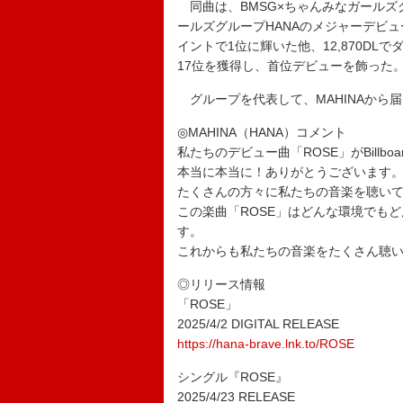
同曲は、BMSG×ちゃんみなガールズグル
ールズグループHANAのメジャーデビュ
イントで1位に輝いた他、12,870DLで
17位を獲得し、首位デビューを飾った
グループを代表して、MAHINAから
◎MAHINA（HANA）コメント
私たちのデビュー曲「ROSE」がBillboard
本当に本当に！ありがとうございます
たくさんの方々に私たちの音楽を聴い
この楽曲「ROSE」はどんな環境でも
す。
これからも私たちの音楽をたくさん聴い
◎リリース情報
「ROSE」
2025/4/2 DIGITAL RELEASE
https://hana-brave.lnk.to/ROSE
シングル『ROSE』
2025/4/23 RELEASE