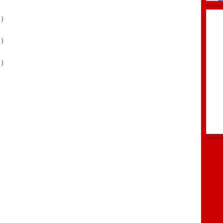
.）
.）
.）