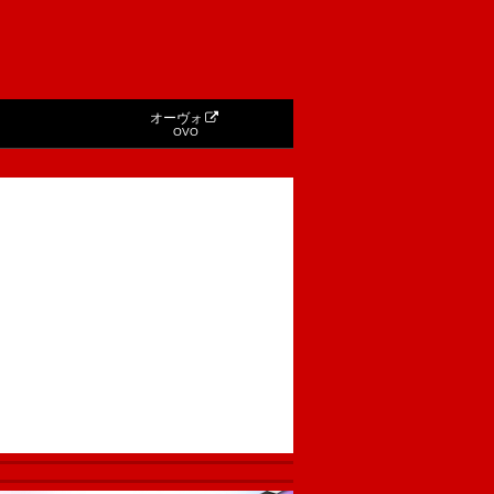
オーヴォ
OVO