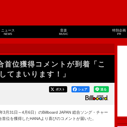
ニュース
音楽
特別企画
NEWS
MUSIC
PR
総合首位獲得コメントが到着「こ
してまいります！」
ポスト
シェア
送る
月31日～4月6日）のBillboard JAPAN 総合ソング・チャー
E」が総合首位を獲得したHANAより喜びのコメントが届いた。