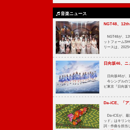
音楽ニュース
NGT48、1
NGT48が、1
ットフォームSH
リースは、202
日向坂46、
日向坂46が、1
今シングルのフ
ビ東京『日向坂
Da-iCE、
Da-iCEが
ッド」はキリン
詞・作曲を担当