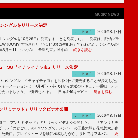
MUSIC NEWS
2thシングルをリリース決定
2026年8月8日
Ｊ－ＰＯＰ
2thシングルを10月28日に発売することを発表した。 発表は、配信プラ
OWROOMで実施された『NGT48緊急生配信』で行われた。シングルのリ
5年6月の11thシングル「希望列車」以来約 …
続きを読む
ニューSG『イチャイチャ虫』リリース決定
2026年8月8日
Ｊ－ＰＯＰ
8thシングル『イチャイチャ虫』を9月30日に発売することが決定した。
ォーメーションは、8月9日25時20分から放送のレギュラー番組、テレ
で会いましょう』で発表される。 日向坂46はデビュ …
続きを読む
「アンリミテッド」リリックビデオ公開
2026年8月8日
Ｊ－ＰＯＰ
、最新曲「アンリミテッド」のリリックビデオを公開した。 「アンリミテ
ビール「のどごし」のCMソングで、メンバーの工藤大輝と花村想太が作
した楽曲。ブレイクビーツを軸に構成しながら、サビではフルバン …
続