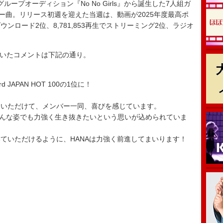
ープオーディション『No No Girls』から誕生した7人組ガ
ー曲。リリース初週を迎えた当週は、動画が2025年度最高ポ
ダウンロード2位、8,781,853再生でストリーミング2位、ラジオ
。
届いたコメントは下記の通り。
 JAPAN HOT 100の1位に！
。
ていただけて、メンバー一同、喜びを感じています。
どんな姿でも力強く生き抜きたいという思いが込められていま
ていただけるように、HANAは力強く前進してまいります！