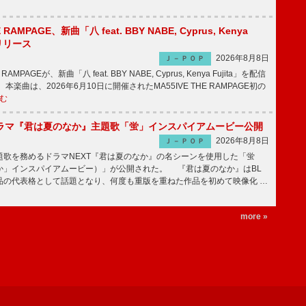
E RAMPAGE、新曲「八 feat. BBY NABE, Cyprus, Kenya
信リリース
2026年8月8日
Ｊ－ＰＯＰ
RAMPAGEが、新曲「八 feat. BBY NABE, Cyprus, Kenya Fujita」を配信
楽曲は、2026年6月10日に開催されたMA55IVE THE RAMPAGE初の
む
ラマ『君は夏のなか』主題歌「蛍」インスパイアムービー公開
2026年8月8日
Ｊ－ＰＯＰ
歌を務めるドラマNEXT『君は夏のなか』の名シーンを使用した「蛍
か」インスパイアムービー）」が公開された。 『君は夏のなか』はBL
品の代表格として話題となり、何度も重版を重ねた作品を初めて映像化 …
more »