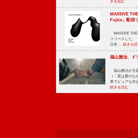
きを読む
MA55IVE TH
Fujita」配
MA55IVE THE 
リリースした。 本
日本 …
続きを読
福山雅治、ド
福山雅治が主題
（「君は夏のな
界でピュアな作
続きを読む