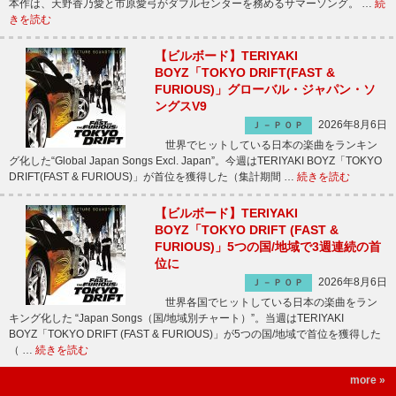
本作は、天野香乃愛と市原愛弓がダブルセンターを務めるサマーソング。 …
続
きを読む
【ビルボード】TERIYAKI
BOYZ「TOKYO DRIFT(FAST &
FURIOUS)」グローバル・ジャパン・ソ
ングスV9
2026年8月6日
Ｊ－ＰＯＰ
世界でヒットしている日本の楽曲をランキン
グ化した“Global Japan Songs Excl. Japan”。今週はTERIYAKI BOYZ「TOKYO
DRIFT(FAST & FURIOUS)」が首位を獲得した（集計期間 …
続きを読む
【ビルボード】TERIYAKI
BOYZ「TOKYO DRIFT (FAST &
FURIOUS)」5つの国/地域で3週連続の首
位に
2026年8月6日
Ｊ－ＰＯＰ
世界各国でヒットしている日本の楽曲をラン
キング化した “Japan Songs（国/地域別チャート）”。当週はTERIYAKI
BOYZ「TOKYO DRIFT (FAST & FURIOUS)」が5つの国/地域で首位を獲得した
（ …
続きを読む
more »