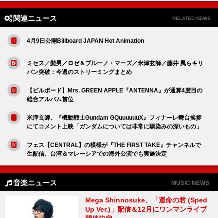
関連ニュース
RELATED NEWS
4月9日公開Billboard JAPAN Hot Animation
ミセス／髭男／ロゼ＆ブルーノ・マーズ／米津玄師／藤井 風らキリ
バン突破：今週のストリーミングまとめ
【ビルボード】Mrs. GREEN APPLE『ANTENNA』が通算4度目の
総合アルバム首位
米津玄師、『機動戦士Gundam GQuuuuuuX』フィナーレ舞台挨拶
にてコメント上映「ガンダムについては非常に馴染みの深いもの」
フェス【CENTRAL】の模様が『THE FIRST TAKE』チャンネルで
生配信、台湾＆マレーシアでの海外公演でも実施決定
音楽ニュース
MUSIC NEWS
Mega Shinnosuke、「運命の君 (Sped
Up Ver.)」配信＆12月にワンマンライブ