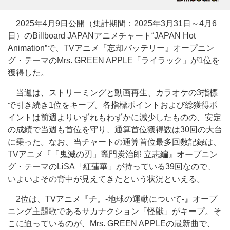
2025年4月9日公開（集計期間：2025年3月31日～4月6
日）のBillboard JAPANアニメチャート“JAPAN Hot
Animation”で、TVアニメ『忘却バッテリー』オープニン
グ・テーマのMrs. GREEN APPLE「ライラック」が1位を
獲得した。
当週は、ストリーミングと動画再生、カラオケの3指標
で引き続き1位をキープ。各指標ポイントおよび総獲得ポ
イントは前週よりいずれもわずかに減少したものの、安定
の成績で当週も首位を守り、通算首位獲得数は30回の大台
に乗った。なお、当チャートの通算首位最多回数記録は、
TVアニメ『「鬼滅の刃」竈門炭治郎 立志編』オープニン
グ・テーマのLiSA「紅蓮華」が持っている39回なので、
いよいよその背中が見えてきたという状況といえる。
2位は、TVアニメ『チ。-地球の運動について-』オープ
ニング主題歌であるサカナクション「怪獣」がキープ。そ
こに迫っているのが、Mrs. GREEN APPLEの最新曲で、