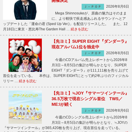
開催決定
2026年8月6日
Ｊ－ＰＯＰ
Mega Shinnosukeが、原曲の魅力はそのまま
に、より軽快で疾走感あふれるサウンドへとア
ップデートした「運命の君 (Sped Up Ver.)」を配信リリースした。 また、12
月18日に東京・恵比寿The Garden Hall …
続きを読む
【先ヨミ】SUPER EIGHT『ダンダーラ』
現在アルバム1位を独走中
2026年8月6日
Ｊ－ＰＯＰ
今週のCDアルバム売上レポートから2026年8
月3日～8月5日の集計が明らかとなり、SUPER
EIGHT『ダンダーラ』が111,111枚を売り上げて
首位を走っている。 本作は、SUPER EIGHTにとって約2年ぶりのフィジカル
リリー …
続きを読む
【先ヨミ】≒JOY『サマーツインテール』
36.5万枚で現在シングル首位 TWS／
ME:Iが続く
2026年8月6日
Ｊ－ＰＯＰ
今週のCDシングル売上レポートから2026年8
月3日～8月5日の集計が明らかとなり、≒JOYの
『サマーツインテール』が365,420枚を売り上げ、現在首位を走っている。