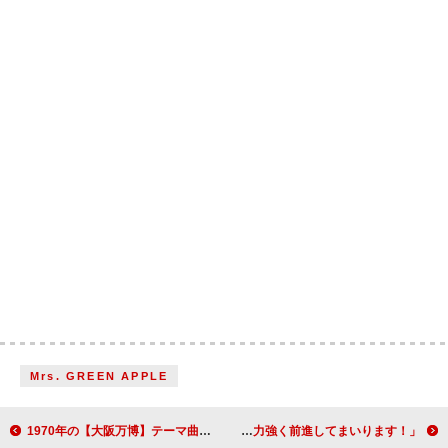
Mrs. GREEN APPLE
1970年の【大阪万博】テーマ曲、三波春夫「世界の国からこんにちは」リマスター版が配信開始
HANA「ROSE」総合首位獲得コメントが到着「これからも力強く前進してまいります！」