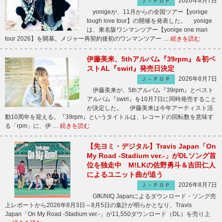
2026年8月7日
Ｊ－ＰＯＰ
yonigeが、11月からの全国ツアー【yonige
tough love tour】の開催を発表した。 yonige
は、東名阪ワンマンツアー【yonige one man
tour 2026】を開幕。メジャー再契約後初のワンマンツアー …
続きを読む
伊藤美来、5thアルバム『39rpm』＆初ベ
ストAL『swirl』発売日決定
2026年8月7日
Ｊ－ＰＯＰ
伊藤美来が、5thアルバム『39rpm』とベスト
アルバム『swirl』を10月7日に同時発売すること
が決定した。 伊藤美来は今年アーティスト活
動10周年を迎える。『39rpm』というタイトルは、レコードの回転数を意味す
る「rpm」に、伊 …
続きを読む
【先ヨミ・デジタル】Travis Japan「On
My Road -Stadium ver.-」がDLソング首
位を独走中 M!LKの佐野勇斗＆吉田仁人
によるユニット曲が追う
2026年8月7日
Ｊ－ＰＯＰ
GfK/NIQ Japanによるダウンロード・ソング売
上レポートから2026年8月3日～8月5日の集計が明らかとなり、Travis
Japan「On My Road -Stadium ver.-」が11,550ダウンロード（DL）を売り上