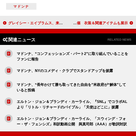
マドンナ
グレイシー・エイブラムス、来日公演翌日にコラボ・カフェ・イベント開催
ZARD、デビュー35周年記念の写真展が東京／大阪で順次開催 衣装＆関連アイテムも展示
関連ニュース
RELATED NEWS
マドンナ、“コンフェッションズ・パート2”に取り組んでいることを
ファンに報告
マドンナ、NYのコメディ・クラブでスタンドアップを披露
マドンナ、“長年かけて勝ち取ってきた自由を”米政府が“解体”して
いると投稿
エルトン・ジョン＆ブランディ・カーライル、『SNL』でコラボAL
より「リトル・リチャードのバイブル」「天使はどこに」披露
エルトン・ジョン＆ブランディ・カーライル、「スウィング・フォ
ー・ザ・フェンシズ」和訳動画公開 與真司郎（AAA）が歌詞対訳