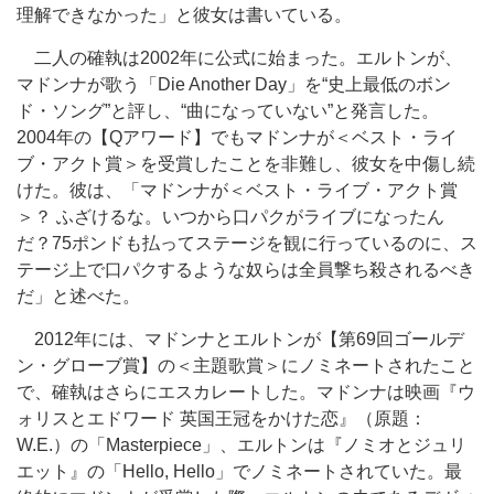
理解できなかった」と彼女は書いている。
二人の確執は2002年に公式に始まった。エルトンが、
マドンナが歌う「Die Another Day」を“史上最低のボン
ド・ソング”と評し、“曲になっていない”と発言した。
2004年の【Qアワード】でもマドンナが＜ベスト・ライ
ブ・アクト賞＞を受賞したことを非難し、彼女を中傷し続
けた。彼は、「マドンナが＜ベスト・ライブ・アクト賞
＞？ ふざけるな。いつから口パクがライブになったん
だ？75ポンドも払ってステージを観に行っているのに、ス
テージ上で口パクするような奴らは全員撃ち殺されるべき
だ」と述べた。
2012年には、マドンナとエルトンが【第69回ゴールデ
ン・グローブ賞】の＜主題歌賞＞にノミネートされたこと
で、確執はさらにエスカレートした。マドンナは映画『ウ
ォリスとエドワード 英国王冠をかけた恋』（原題：
W.E.）の「Masterpiece」、エルトンは『ノミオとジュリ
エット』の「Hello, Hello」でノミネートされていた。最