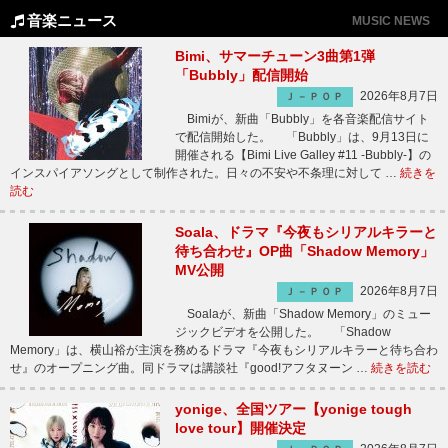
音楽ニュース
MUSIC NEWS
Bimi、サマーチューン3曲第1弾
「Bubbly」配信開始
2026年8月7日
Ｊ－ＰＯＰ
Bimiが、新曲「Bubbly」を各音楽配信サイト
で配信開始した。 「Bubbly」は、9月13日に
開催される【Bimi Live Galley #11 -Bubbly-】の
インスパイアソングとして制作された。日々の不安や不条理に対して …
続きを
読む
Soala、ドラマ『今夜もシリアルキラーと
待ち合わせ』OP曲「Shadow Memory」
MV公開
2026年8月7日
Ｊ－ＰＯＰ
Soalaが、新曲「Shadow Memory」のミュー
ジックビデオを公開した。 「Shadow
Memory」は、横山裕が主演を務めるドラマ『今夜もシリアルキラーと待ち合わ
せ』のオープニング曲。同ドラマは講談社『good!アフタヌーン …
続きを読む
yonige、全国ツアー【yonige tough
love tour】開催決定