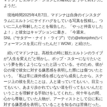
ようだ。
現地時間2025年4月7日、マドンナは自身のインスタグ
ラムにエルトンにサイドハグをしている写真を投稿し、つ
いに二人が和解したことを報告した。「やっと仲直りした
よ！」と彼女はキャプションに書き、「今週末、
SNL（“サタデー・ナイト・ライブ”）での@eltonjohnのパ
フォーマンスを見に行ったんだ！WOW」と続けた。
続いてマドンナは、高校生の時に観たエルトンのライブ
が“人生を変えた”と明かし、ポップ・スターになりたいと
いう夢を抱くようになったと語っている。そのため、彼が
公の場で彼女に対する嫌悪感を表明した際には傷ついたと
いう。「私は常に疎外感を感じながら成長したから、ステ
ージ上の彼を見たことは、人と違っていてもいい、目立っ
てもいい、あまり歩かれていない道を行ってもいいんだと
いうことを理解する手助けをしてくれた。何十年もの間、
心から尊敬していた人物が、アーティストとして公に私に
対する嫌悪感を表明していることを知るのは苦痛だった。