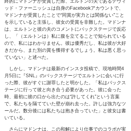
終的にマドンナが受賞した際、エルトンの夫であるデヴィ
ッド・ファーニッシュは自身のFacebookアカウントで、
マドンナが受賞したことで“同賞が実力とは関係ない”こと
を示していると主張し、彼女の受賞を非難した。マドンナ
は、エルトンと彼の夫のコメントにバックステージで反応
し、「（エルトンは）私に腹を立てることで知られている
ので、私にはわかりません。彼は優秀だし、私は彼が大好
きだから、また別の賞を獲得するでしょう。私は悪く思っ
ていない」と述べた。
しかし、マドンナは最新のインスタ投稿で、現地時間4
月5日に『SNL』のバックステージでエルトンに会いに行
った際、彼がすぐに謝罪したと明かした。「私はバックス
テージに行って彼と向き合う必要があった。彼に会った
時、最初に彼の口から出たのは“許してくれ”という言葉
で、私たちを隔てていた壁が崩れ去った。許しは強力なツ
ールだ。数分後には私たちは抱き合っていた」と彼女は書
いている。
さらにマドンナは、この和解により仕事でのコラボが実