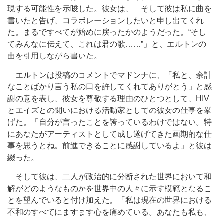
現する可能性を示唆した。彼女は、「そして彼は私に曲を
書いたと告げ、コラボレーションしたいと申し出てくれ
た。まるですべてが始めに戻ったかのようだった。“そし
てみんなに伝えて、これは君の歌……”」と、エルトンの
曲を引用しながら書いた。
エルトンは投稿のコメントでマドンナに、「私と、余計
なことばかり言う私の口を許してくれてありがとう」と感
謝の意を表し、彼女を尊敬する理由のひとつとして、HIV
とエイズとの闘いにおける活動家としての彼女の仕事を挙
げた。「自分が言ったことを誇っているわけではない。特
にあなたがアーティストとして成し遂げてきた画期的な仕
事を思うとね。前進できることに感謝しているよ」と彼は
綴った。
そして彼は、二人が政治的に分断された世界において和
解がどのようなものかを世界中の人々に示す模範となるこ
とを望んでいると付け加えた。「私は現在の世界における
不和のすべてにますます心を痛めている。あなたも私も、