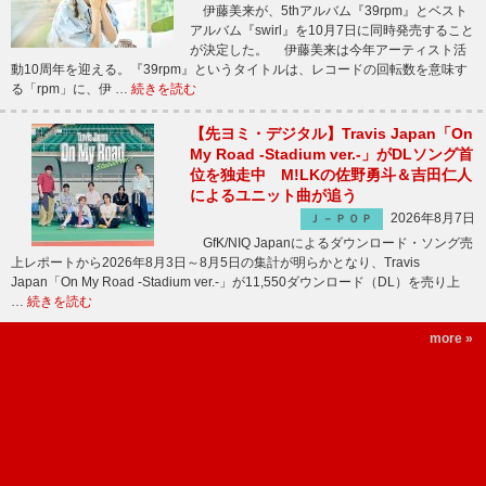
伊藤美来が、5thアルバム『39rpm』とベスト
アルバム『swirl』を10月7日に同時発売すること
が決定した。 伊藤美来は今年アーティスト活
動10周年を迎える。『39rpm』というタイトルは、レコードの回転数を意味す
る「rpm」に、伊 …
続きを読む
【先ヨミ・デジタル】Travis Japan「On
My Road -Stadium ver.-」がDLソング首
位を独走中 M!LKの佐野勇斗＆吉田仁人
によるユニット曲が追う
2026年8月7日
Ｊ－ＰＯＰ
GfK/NIQ Japanによるダウンロード・ソング売
上レポートから2026年8月3日～8月5日の集計が明らかとなり、Travis
Japan「On My Road -Stadium ver.-」が11,550ダウンロード（DL）を売り上
…
続きを読む
more »