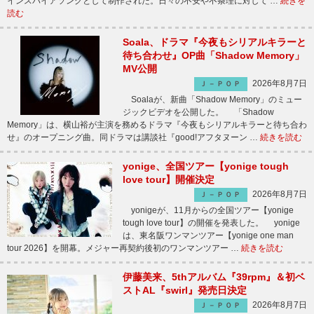
インスパイアソングとして制作された。日々の不安や不条理に対して …
続きを
読む
Soala、ドラマ『今夜もシリアルキラーと
待ち合わせ』OP曲「Shadow Memory」
MV公開
2026年8月7日
Ｊ－ＰＯＰ
Soalaが、新曲「Shadow Memory」のミュー
ジックビデオを公開した。 「Shadow
Memory」は、横山裕が主演を務めるドラマ『今夜もシリアルキラーと待ち合わ
せ』のオープニング曲。同ドラマは講談社『good!アフタヌーン …
続きを読む
yonige、全国ツアー【yonige tough
love tour】開催決定
2026年8月7日
Ｊ－ＰＯＰ
yonigeが、11月からの全国ツアー【yonige
tough love tour】の開催を発表した。 yonige
は、東名阪ワンマンツアー【yonige one man
tour 2026】を開幕。メジャー再契約後初のワンマンツアー …
続きを読む
伊藤美来、5thアルバム『39rpm』＆初ベ
ストAL『swirl』発売日決定
2026年8月7日
Ｊ－ＰＯＰ