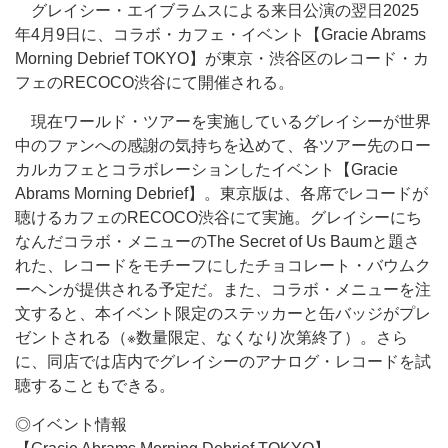
グレイシー・エイブラムスによる来日公演の翌日2025
年4月9日に、コラボ・カフェ・イベント【Gracie Abrams
Morning Debrief TOKYO】が東京・渋谷区のレコード・カ
フェのRECOCO渋谷にて開催される。
現在ワールド・ツアーを実施しているグレイシーが世界
中のファンへの感謝の気持ちを込めて、各ツアー先のロー
カルカフェとコラボレーションしたイベント【Gracie
Abrams Morning Debrief】。東京版は、各席でレコードが
聴けるカフェのRECOCO渋谷にて実施。グレイシーにち
なんだコラボ・メニューのThe Secret of Us Baumと題さ
れた、レコードをモチーフにしたチョコレート・バウムク
ーヘンが提供される予定だ。また、コラボ・メニューを注
文すると、本イベント限定のステッカーと缶バッジがプレ
ゼントされる（※数量限定、なくなり次第終了）。さら
に、同店では店内でグレイシーのアナログ・レコードを試
聴することもできる。
◎イベント情報