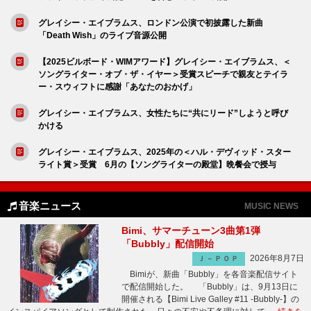
グレイシー・エイブラムス、ロンドン公演で初披露した新曲
「Death Wish」のライブ音源公開
【2025ビルボード・WIMアワード】グレイシー・エイブラムス、＜
ソングライター・オブ・ザ・イヤー＞受賞スピーチで親友とテイラ
ー・スウィフトに感謝「あなたのおかげ」
グレイシー・エイブラムス、女性たちに“共にリード”しようと呼び
かける
グレイシー・エイブラムス、2025年の＜ハル・デヴィッド・スター
ライト賞＞受賞 6月の【ソングライターの殿堂】晩餐会で授与
音楽ニュース
MUSIC NEWS
Bimi、サマーチューン3曲第1弾
「Bubbly」配信開始
2026年8月7日
Ｊ－ＰＯＰ
Bimiが、新曲「Bubbly」を各音楽配信サイト
で配信開始した。 「Bubbly」は、9月13日に
開催される【Bimi Live Galley #11 -Bubbly-】の