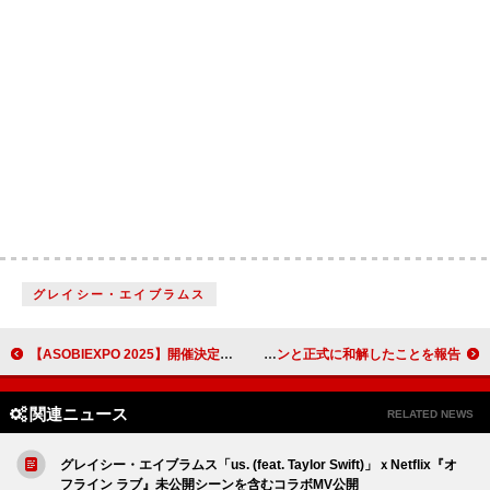
グレイシー・エイブラムス
【ASOBIEXPO 2025】開催決定、きゃりー／リーダーズ／FRUITS ZIPPER／CUTIE STREETら出演へ
マドンナ、エルトン・ジョンと正式に和解したことを報告
関連ニュース
RELATED NEWS
グレイシー・エイブラムス「us. (feat. Taylor Swift)」ｘNetflix『オ
フライン ラブ』未公開シーンを含むコラボMV公開