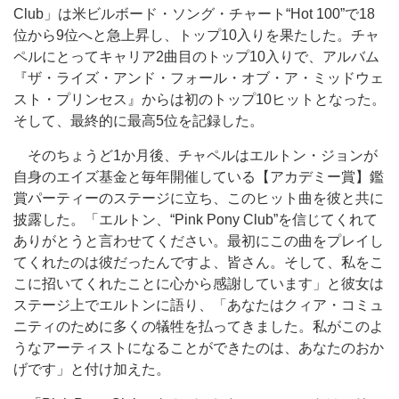
Club」は米ビルボード・ソング・チャート“Hot 100”で18
位から9位へと急上昇し、トップ10入りを果たした。チャ
ペルにとってキャリア2曲目のトップ10入りで、アルバム
『ザ・ライズ・アンド・フォール・オブ・ア・ミッドウェ
スト・プリンセス』からは初のトップ10ヒットとなった。
そして、最終的に最高5位を記録した。
そのちょうど1か月後、チャペルはエルトン・ジョンが
自身のエイズ基金と毎年開催している【アカデミー賞】鑑
賞パーティーのステージに立ち、このヒット曲を彼と共に
披露した。「エルトン、“Pink Pony Club”を信じてくれて
ありがとうと言わせてください。最初にこの曲をプレイし
てくれたのは彼だったんですよ、皆さん。そして、私をこ
こに招いてくれたことに心から感謝しています」と彼女は
ステージ上でエルトンに語り、「あなたはクィア・コミュ
ニティのために多くの犠牲を払ってきました。私がこのよ
うなアーティストになることができたのは、あなたのおか
げです」と付け加えた。