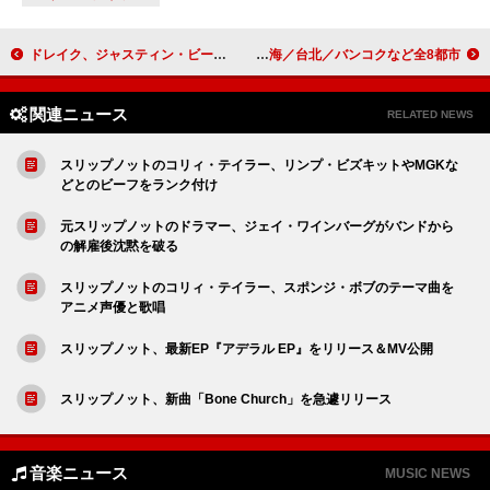
ドレイク、ジャスティン・ビーバーにコラボの連絡も返答なしと語る
羊文学、2度目のアジアツアーはソウル／上海／台北／バンコクなど全8都市
関連ニュース
RELATED NEWS
スリップノットのコリィ・テイラー、リンプ・ビズキットやMGKな
どとのビーフをランク付け
元スリップノットのドラマー、ジェイ・ワインバーグがバンドから
の解雇後沈黙を破る
スリップノットのコリィ・テイラー、スポンジ・ボブのテーマ曲を
アニメ声優と歌唱
スリップノット、最新EP『アデラル EP』をリリース＆MV公開
スリップノット、新曲「Bone Church」を急遽リリース
音楽ニュース
MUSIC NEWS