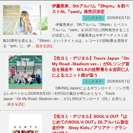
伊藤美来、5thアルバム『39rpm』＆初ベ
ストAL『swirl』発売日決定
2026年8月7日
Ｊ－ＰＯＰ
伊藤美来が、5thアルバム『39rpm』とベスト
アルバム『swirl』を10月7日に同時発売すること
が決定した。 伊藤美来は今年アーティスト活
動10周年を迎える。『39rpm』というタイトルは、レコードの回転数を意味す
る「rpm」に、伊 …
続きを読む
【先ヨミ・デジタル】Travis Japan「On
My Road -Stadium ver.-」がDLソング首
位を独走中 M!LKの佐野勇斗＆吉田仁人
によるユニット曲が追う
2026年8月7日
Ｊ－ＰＯＰ
GfK/NIQ Japanによるダウンロード・ソング売
上レポートから2026年8月3日～8月5日の集計が明らかとなり、Travis
Japan「On My Road -Stadium ver.-」が11,550ダウンロード（DL）を売り上
…
続きを読む
【先ヨミ・デジタル】SOUL'd OUT『は
じめてのSOUL'd OUT』DLアルバム首位
走行中 Stray Kids／アリアナ・グラン