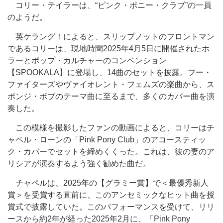
コリー・テイラーは、“ピンク・ポニー・クラブ”の一員
のようだ。
英ケラング！によると、スリップノットのフロントマン
であるコリーは、現地時間2025年4月5日に開催されたホ
ラーとポップ・カルチャーのコンベンション
【SPOOKALA】に登場し、14曲のセットを披露。フー・
ファイターズやヴァイオレント・フェムズの楽曲から、ス
ポンジ・ボブのテーマ曲に至るまで、多くのカバー曲を演
奏した。
この模様を撮影したファンの動画によると、コリーはチ
ャペル・ローンの「Pink Pony Club」のアコースティッ
ク・カバーでセットを締めくくった。これは、彼の妻のア
リシアが演奏するよう強く勧めた曲だ。
チャペルは、2025年の【グラミー賞】で＜最優秀新人
賞＞を受賞する直前に、このアンセミックなヒット曲を授
賞式で披露していた。このパフォーマンスを受けて、リリ
ースから約2年が経った2025年2月に、「Pink Pony