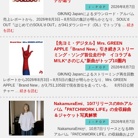
デが追う
2026年8月7日
Ｊ－ＰＯＰ
GfK/NIQ Japanによるダウンロード・アルバム
売上レポートから、2026年8月3日～8月5日の集計が明らかとなり、SOUL’d
OUT『はじめてのSOUL’d OUT』が341ダウンロード（DL）でトップを …
続き
を読む
【先ヨミ・デジタル】Mrs. GREEN
APPLE「Brand New」引き続きストリー
ミング・ソング首位走行中 イコラブ＆
M!LK“さのじん”新曲がトップ10圏内
2026年8月7日
Ｊ－ＰＯＰ
GfK/NIQ Japanによるストリーミング再生回数
レポートから2026年8月3日～8月5日の集計が明らかとなり、Mrs. GREEN
APPLE「Brand New」が3,751,105回で現在首位を走っている。 8月5日公開
チャー …
続きを読む
NakamuraEmi、10/7リリースの8thアル
バム『PATCHWORK LIFE』の全収録曲
＆ジャケット写真解禁
2026年8月7日
Ｊ－ＰＯＰ
NakamuraEmiが、10月7日リリースとなる8th
アルバム『PATCHWORK LIFE』の収録曲および