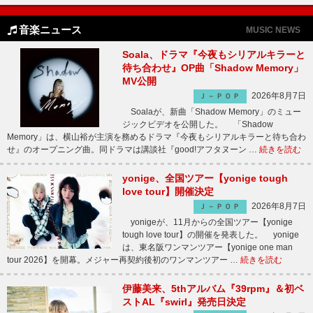
音楽ニュース
MUSIC NEWS
Soala、ドラマ『今夜もシリアルキラーと
待ち合わせ』OP曲「Shadow Memory」
MV公開
2026年8月7日
Ｊ－ＰＯＰ
Soalaが、新曲「Shadow Memory」のミュー
ジックビデオを公開した。 「Shadow
Memory」は、横山裕が主演を務めるドラマ『今夜もシリアルキラーと待ち合わ
せ』のオープニング曲。同ドラマは講談社『good!アフタヌーン …
続きを読む
yonige、全国ツアー【yonige tough
love tour】開催決定
2026年8月7日
Ｊ－ＰＯＰ
yonigeが、11月からの全国ツアー【yonige
tough love tour】の開催を発表した。 yonige
は、東名阪ワンマンツアー【yonige one man
tour 2026】を開幕。メジャー再契約後初のワンマンツアー …
続きを読む
伊藤美来、5thアルバム『39rpm』＆初ベ
ストAL『swirl』発売日決定