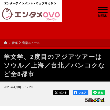
MENU
音楽
音楽ニュース
羊文学、2度目のアジアツアーは
ソウル／上海／台北／バンコクな
ど全8都市
2025年4月8日 / 12:20
ポスト
シェア
送る