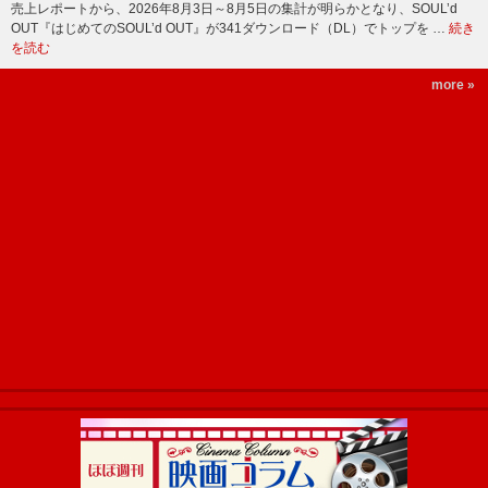
売上レポートから、2026年8月3日～8月5日の集計が明らかとなり、SOUL’d
OUT『はじめてのSOUL’d OUT』が341ダウンロード（DL）でトップを …
続き
を読む
more »