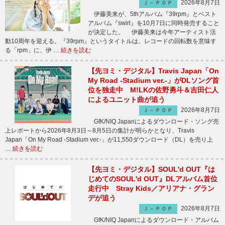
2026年8月7日
Ｊ－ＰＯＰ
伊藤美来が、5thアルバム『39rpm』とベスト
アルバム『swirl』を10月7日に同時発売すること
が決定した。 伊藤美来は今年アーティスト活
動10周年を迎える。『39rpm』というタイトルは、レコードの回転数を意味す
る「rpm」に、伊 …
続きを読む
【先ヨミ・デジタル】Travis Japan「On
My Road -Stadium ver.-」がDLソング首
位を独走中 M!LKの佐野勇斗＆吉田仁人
によるユニット曲が追う
2026年8月7日
Ｊ－ＰＯＰ
GfK/NIQ Japanによるダウンロード・ソング売
上レポートから2026年8月3日～8月5日の集計が明らかとなり、Travis
Japan「On My Road -Stadium ver.-」が11,550ダウンロード（DL）を売り上
…
続きを読む
【先ヨミ・デジタル】SOUL'd OUT『は
じめてのSOUL'd OUT』DLアルバム首位
走行中 Stray Kids／アリアナ・グラン
デが追う
2026年8月7日
Ｊ－ＰＯＰ
GfK/NIQ Japanによるダウンロード・アルバム