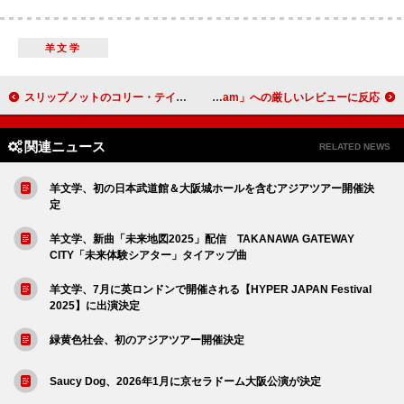
羊文学
スリップノットのコリー・テイラー、チャペル・ローンのアコースティック・カバー披露
エド・シーラン、新曲「Azizam」への厳しいレビューに反応
関連ニュース
RELATED NEWS
羊文学、初の日本武道館＆大阪城ホールを含むアジアツアー開催決
定
羊文学、新曲「未来地図2025」配信 TAKANAWA GATEWAY
CITY「未来体験シアター」タイアップ曲
羊文学、7月に英ロンドンで開催される【HYPER JAPAN Festival
2025】に出演決定
緑黄色社会、初のアジアツアー開催決定
Saucy Dog、2026年1月に京セラドーム大阪公演が決定