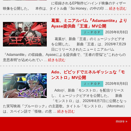
に収録されるEP制作ビハインド映像のティザー
映像を公開した。 本作は、タイトル曲「So Honey」の中の印 …
続きを読む
葛葉、ミニアルバム『Adamantite』より
Ayase提供曲「王道」MV公開
2026年8月8日
Ｊ－ＰＯＰ
葛葉が、新曲「王道」のミュージックビデオ
を公開した。 新曲「王道」は、2026年7月29
日にリリースされたニューミニアルバム
『Adamantite』の収録曲。Ayaseによる提供曲で、“王者の苦悩”と“これからの
意思表明”が込められてい …
続きを読む
Ado、ビビッドでエネルギッシュな「モ
ンストロ」MV公開
2026年8月8日
Ｊ－ＰＯＰ
Adoが、新曲「モンストロ」を配信リリース
し、ミュージックビデオを公開した。 新曲
「モンストロ」は、2026年8月7日に公開となっ
た実写映画『ブルーロック』の主題歌。タイトル「モンストロ」（Monstruo）
は、スペイン語で「怪物」の意 …
続きを読む
more »