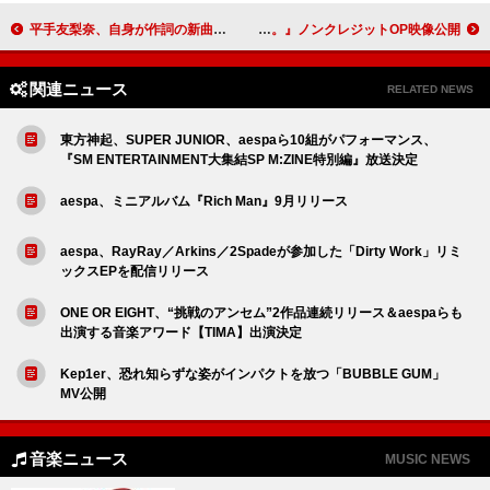
平手友梨奈、自身が作詞の新曲「I'm human」配信リリース
須田景凪、OP主題歌を務めるTVアニメ『夢中さ、きみに。』ノンクレジットOP映像公開
関連ニュース
RELATED NEWS
東方神起、SUPER JUNIOR、aespaら10組がパフォーマンス、
『SM ENTERTAINMENT大集結SP M:ZINE特別編』放送決定
aespa、ミニアルバム『Rich Man』9月リリース
aespa、RayRay／Arkins／2Spadeが参加した「Dirty Work」リミ
ックスEPを配信リリース
ONE OR EIGHT、“挑戦のアンセム”2作品連続リリース＆aespaらも
出演する音楽アワード【TIMA】出演決定
Kep1er、恐れ知らずな姿がインパクトを放つ「BUBBLE GUM」
MV公開
音楽ニュース
MUSIC NEWS