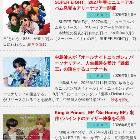
SUPER EIGHT、2027年春にニューアル
バム発売＆アリーナツアー開催
2026年8月8日
Ｊ－ＰＯＰ
SUPER EIGHTが、2027年春にニューアルバ
ムをリリースし、アリーナツアーを開催する。
本情報の発表が行われた日は、“令和8年8月8
日”という「888」が並ぶ“超八（スーパーエイト）の日”。SUPER EIGHTは、前
日に行われ …
続きを読む
中島健人が『オールナイトニッポン』パ
ーソナリティ、人生相談を受け『遊戯
王』の話をするコーナーも
2026年8月8日
Ｊ－ＰＯＰ
中島健人が、2026年8月14日深夜に放送とな
るニッポン放送『オールナイトニッポン』のパ
ーソナリティを担当する。 8月19日にニューシングル『鬼事 / Fiction Love』
がリリースされることを記念して、中島健人が通称“1部”のパ …
続きを読む
King & Prince、EP『So Honey EP』制
作ビハインドのティザー映像を公開
2026年8月8日
Ｊ－ＰＯＰ
King & Princeが、2026年9月2日にリリースと
なる1st EP『So Honey EP』より、初回限定盤B